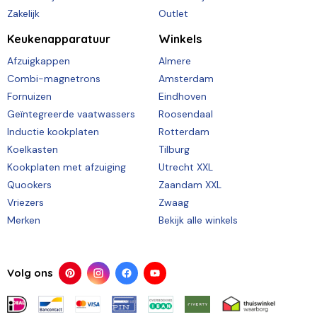
Zakelijk
Outlet
Keukenapparatuur
Winkels
Afzuigkappen
Almere
Combi-magnetrons
Amsterdam
Fornuizen
Eindhoven
Geïntegreerde vaatwassers
Roosendaal
Inductie kookplaten
Rotterdam
Koelkasten
Tilburg
Kookplaten met afzuiging
Utrecht XXL
Quookers
Zaandam XXL
Vriezers
Zwaag
Merken
Bekijk alle winkels
Volg ons