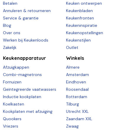
Betalen
Keuken ontwerpen
Annuleren & retourneren
Keukenbladen
Service & garantie
Keukenfronten
Blog
Keukeninspiratie
Over ons
Keukenopstellingen
Werken bij Keukenloods
Keukenstijlen
Zakelijk
Outlet
Keukenapparatuur
Winkels
Afzuigkappen
Almere
Combi-magnetrons
Amsterdam
Fornuizen
Eindhoven
Geïntegreerde vaatwassers
Roosendaal
Inductie kookplaten
Rotterdam
Koelkasten
Tilburg
Kookplaten met afzuiging
Utrecht XXL
Quookers
Zaandam XXL
Vriezers
Zwaag