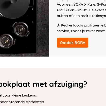
Voor een BORA X Pure, S-Pur
€2069 en €3995. De exacte p
buiten of een recirculatiesy
Bij Keukenloods profiteer j
service, zodat je zeker weet
Ontdek BORA
ookplaat met afzuiging?
 voor kleine keukens.
onder storende elementen.