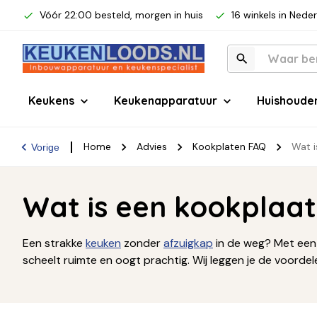
Vóór 22:00 besteld, morgen in huis
16 winkels in Nede
Keukens
Keukenapparatuur
Huishoude
Home
Advies
Kookplaten FAQ
Wat i
Vorige
Wat is een kookplaat
Een strakke
keuken
zonder
afzuigkap
in de weg? Met ee
scheelt ruimte en oogt prachtig. Wij leggen je de voordel