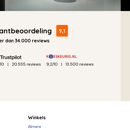
antbeoordeling
9,1
r dan 34.000 reviews
/10
20.555 reviews
9,2/10
13.500 reviews
Winkels
Almere