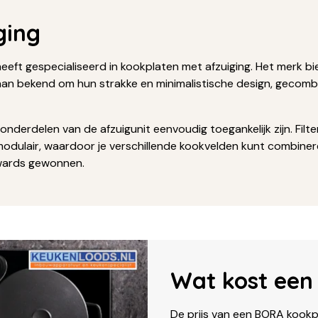
ging
eeft gespecialiseerd in kookplaten met afzuiging. Het merk bi
an bekend om hun strakke en minimalistische design, gecombi
nderdelen van de afzuigunit eenvoudig toegankelijk zijn. Filt
 modulair, waardoor je verschillende kookvelden kunt combine
awards gewonnen.
Wat kost een
De prijs van een BORA kookp