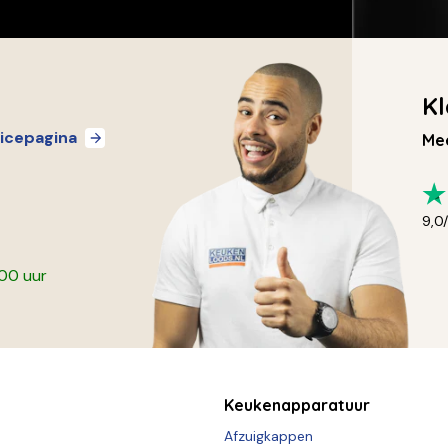
Kl
icepagina
Mee
9,0
:00 uur
Keukenapparatuur
Afzuigkappen