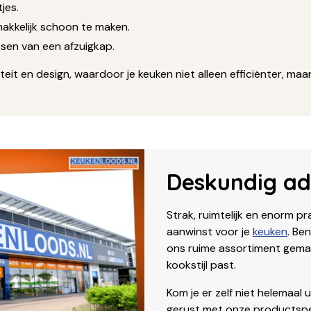
jes.
makkelijk schoon te maken.
en van een afzuigkap.
it en design, waardoor je keuken niet alleen efficiënter, maar 
Deskundig adv
Strak, ruimtelijk en enorm pr
aanwinst voor je
keuken
. Be
ons ruime assortiment gemakk
kookstijl past.
Kom je er zelf niet helemaal u
gerust met onze productspecia