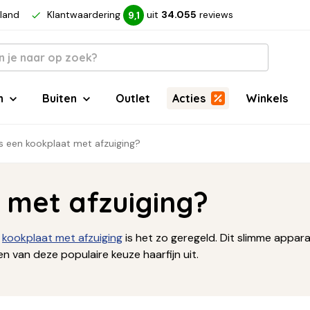
rland
Klantwaardering
uit
34.055
reviews
9,1
n
Buiten
Outlet
Acties
Winkels
s een kookplaat met afzuiging?
 met afzuiging?
n
kookplaat met afzuiging
is het zo geregeld. Dit slimme appar
en van deze populaire keuze haarfijn uit.