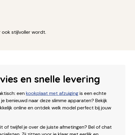
ook stijlvoller wordt.
ies en snelle levering
aktisch: een
kookplaat met afzuiging
is een echte
n je benieuwd naar deze slimme apparaten? Bekijk
elijk online en ontdek welk model perfect bij jouw
it of twijfel je over de juiste afmetingen? Bel of chat
listen. Zij zitten voor je klaar met eerlijk en