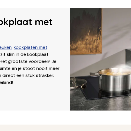
okplaat met
euken
:
kookplaten met
 zit slim in de kookplaat
 Het grootste voordeel? Je
uimte en je stoot nooit meer
 direct een stuk strakker.
eiland!