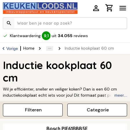
Klantwaardering
uit
34.055
reviews
9,1
Home
Inductie kookplaat 60 cm
Vorige
Inductie kookplaat 60
cm
Wil je efficiënter, sneller en veiliger koken? Dan is een 60 cm
inductiekookplaat echt iets voor jou! Dit formaat past perfect in
meer...
bijna elke keuken, zodat je meteen aan de slag kunt. Koken met
inductie is niet alleen energiezuinig, je pannen worden ook nog
Filteren
Categorie
eens super snel warm. Zo zet je in een handomdraai een heerlijke
maaltijd op tafel! Bij Keukenloods hebben we een ruim
assortiment 60 cm inductiekookplaten met slimme functies en
Bosch PIE61RBB5E