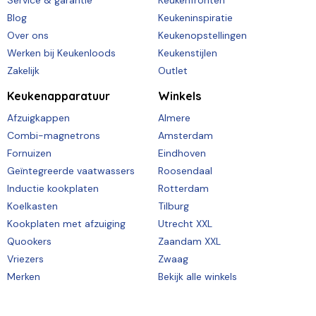
Service & garantie
Keukenfronten
Blog
Keukeninspiratie
Over ons
Keukenopstellingen
Werken bij Keukenloods
Keukenstijlen
Zakelijk
Outlet
Keukenapparatuur
Winkels
Afzuigkappen
Almere
Combi-magnetrons
Amsterdam
Fornuizen
Eindhoven
Geïntegreerde vaatwassers
Roosendaal
Inductie kookplaten
Rotterdam
Koelkasten
Tilburg
Kookplaten met afzuiging
Utrecht XXL
Quookers
Zaandam XXL
Vriezers
Zwaag
Merken
Bekijk alle winkels