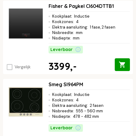
Fisher & Paykel CI604DTTB1
Kookplaat
:
Inductie
Kookzones
:
4
Elektra aansluiting
:
1 fase, 2 fasen
Nisbreedte
:
mm
Nisdiepte
:
mm
Leverbaar
3399,-
Vergelijk
Smeg SI964PM
Kookplaat
:
Inductie
Kookzones
:
4
Elektra aansluiting
:
2 fasen
Nisbreedte
:
555 - 560 mm
Nisdiepte
:
478 - 482 mm
Leverbaar