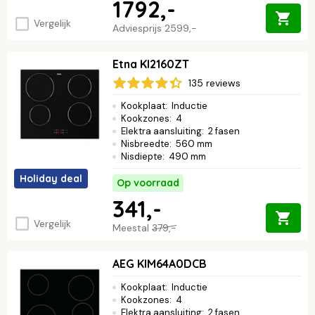
1792,-
Vergelijk
Adviesprijs
2599,-
Etna KI2160ZT
135 reviews
Kookplaat
:
Inductie
Kookzones
:
4
Elektra aansluiting
:
2 fasen
Nisbreedte
:
560 mm
Nisdiepte
:
490 mm
Holiday deal
Op voorraad
341,-
Vergelijk
Meestal
379,-
AEG KIM64A0DCB
Kookplaat
:
Inductie
Kookzones
:
4
Elektra aansluiting
:
2 fasen