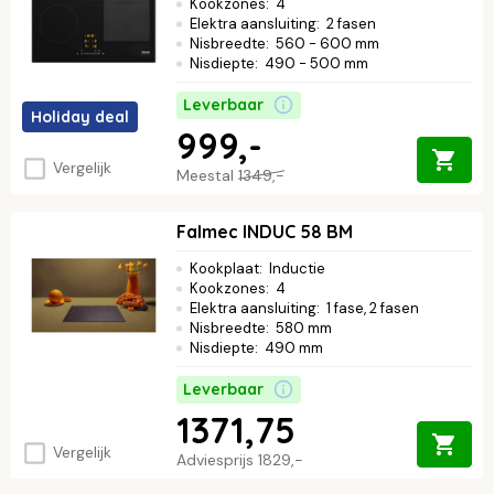
Kookzones
:
4
Elektra aansluiting
:
2 fasen
Nisbreedte
:
560 - 600 mm
Nisdiepte
:
490 - 500 mm
Leverbaar
Holiday deal
999,-
Vergelijk
Meestal
1349,-
Falmec INDUC 58 BM
Kookplaat
:
Inductie
Kookzones
:
4
Elektra aansluiting
:
1 fase, 2 fasen
Nisbreedte
:
580 mm
Nisdiepte
:
490 mm
Leverbaar
1371,75
Vergelijk
Adviesprijs
1829,-