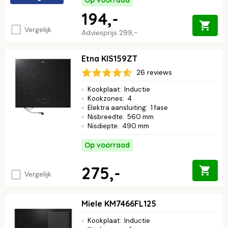
Op voorraad
194,-
Vergelijk
Adviesprijs
299,-
Etna KIS159ZT
26 reviews
Kookplaat
:
Inductie
Kookzones
:
4
Elektra aansluiting
:
1 fase
Nisbreedte
:
560 mm
Nisdiepte
:
490 mm
Op voorraad
275,-
Vergelijk
Miele KM7466FL125
Kookplaat
:
Inductie