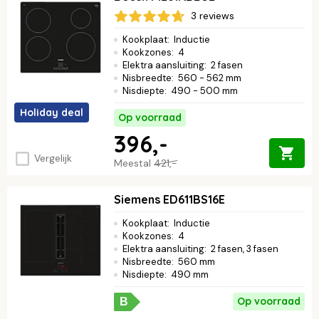
strakke designs. Ben je klaar om met meer gemak te koken?
3 reviews
Ontdek jouw perfecte kookplaat vandaag nog.
Kookplaat
:
Inductie
Kookzones
:
4
Elektra aansluiting
:
2 fasen
Nisbreedte
:
560 - 562 mm
Nisdiepte
:
490 - 500 mm
Holiday deal
Op voorraad
396,-
Vergelijk
Meestal
421,-
Siemens ED611BS16E
Kookplaat
:
Inductie
Kookzones
:
4
Elektra aansluiting
:
2 fasen, 3 fasen
Nisbreedte
:
560 mm
Nisdiepte
:
490 mm
Op voorraad
B