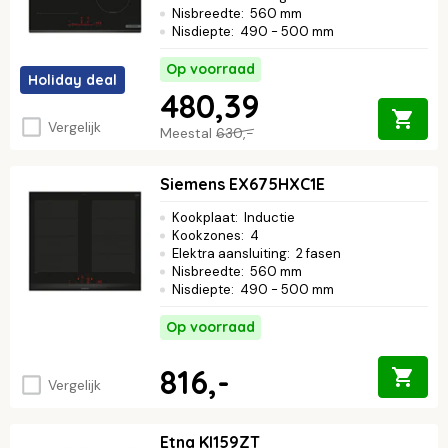
Nisbreedte
:
560 mm
Nisdiepte
:
490 - 500 mm
Op voorraad
Holiday deal
480,39
Vergelijk
Meestal
630,-
Siemens EX675HXC1E
Kookplaat
:
Inductie
Kookzones
:
4
Elektra aansluiting
:
2 fasen
Nisbreedte
:
560 mm
Nisdiepte
:
490 - 500 mm
Op voorraad
816,-
Vergelijk
Etna KI159ZT