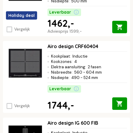
Nisdiepte
:
500 mm
Leverbaar
Holiday deal
1462,-
Vergelijk
Adviesprijs
1599,-
Airo design CRF60404
Kookplaat
:
Inductie
Kookzones
:
4
Elektra aansluiting
:
2 fasen
Nisbreedte
:
560 - 604 mm
Nisdiepte
:
490 - 524 mm
Leverbaar
1744,-
Vergelijk
Airo design IG 600 FIB
Kookplaat
:
Inductie