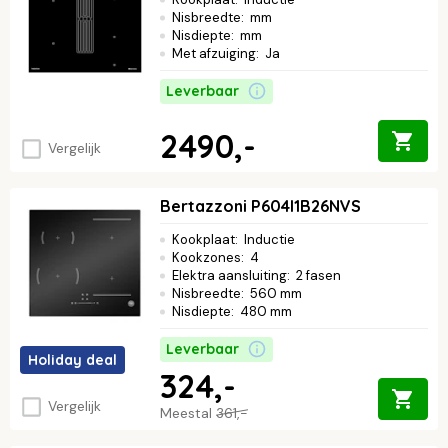
Nisbreedte
:
mm
Nisdiepte
:
mm
Met afzuiging
:
Ja
Leverbaar
2490,-
Vergelijk
Bertazzoni P604I1B26NVS
Kookplaat
:
Inductie
Kookzones
:
4
Elektra aansluiting
:
2 fasen
Nisbreedte
:
560 mm
Nisdiepte
:
480 mm
Leverbaar
Holiday deal
324,-
Vergelijk
Meestal
361,-