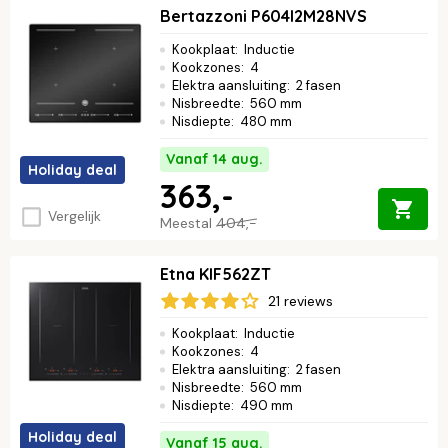
Bertazzoni P604I2M28NVS
Kookplaat
:
Inductie
Kookzones
:
4
Elektra aansluiting
:
2 fasen
Nisbreedte
:
560 mm
Nisdiepte
:
480 mm
Vanaf 14 aug.
Holiday deal
363,-
Vergelijk
Meestal
404,-
Etna KIF562ZT
21 reviews
Kookplaat
:
Inductie
Kookzones
:
4
Elektra aansluiting
:
2 fasen
Nisbreedte
:
560 mm
Nisdiepte
:
490 mm
Holiday deal
Vanaf 15 aug.