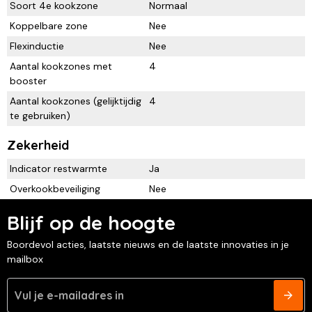
Soort 4e kookzone
Normaal
Koppelbare zone
Nee
Flexinductie
Nee
Aantal kookzones met
4
booster
Aantal kookzones (gelijktijdig
4
te gebruiken)
Zekerheid
Indicator restwarmte
Ja
Overkookbeveiliging
Nee
Blijf op de hoogte
Boordevol acties, laatste nieuws en de laatste innovaties in je
mailbox