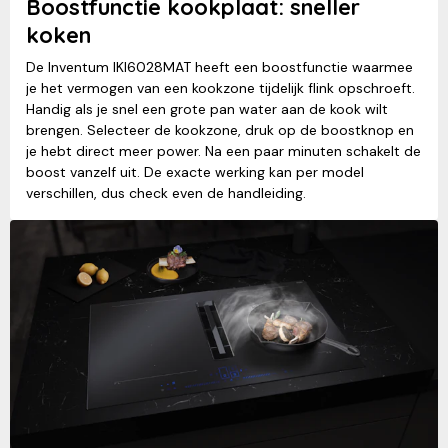
Boostfunctie kookplaat: sneller
koken
De Inventum IKI6028MAT heeft een boostfunctie waarmee
je het vermogen van een kookzone tijdelijk flink opschroeft.
Handig als je snel een grote pan water aan de kook wilt
brengen. Selecteer de kookzone, druk op de boostknop en
je hebt direct meer power. Na een paar minuten schakelt de
boost vanzelf uit. De exacte werking kan per model
verschillen, dus check even de handleiding.