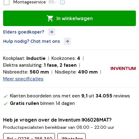
Montageservice
99,-
In winkelwagen
Elders goedkoper?
Hulp nodig? Chat met ons
Kookplaat:
Inductie
Kookzones:
4
Elektra aansluiting:
1 fase, 2 fasen
Nisbreedte:
560 mm
Nisdiepte:
490 mm
Meer specificaties
Klanten beoordelen ons met een
9,1
uit
34.055
reviews
Gratis ruilen
binnen 14 dagen
Heb je vragen over de Inventum IKI6028MAT?
Productspecialisten bereikbaar van 08:00 - 22:00 uur
Bel - 0226 - 355 340
WhatsApp