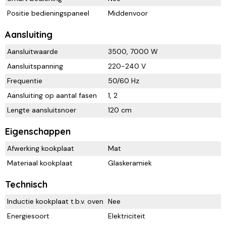
Positie bedieningspaneel
Middenvoor
Aansluiting
Aansluitwaarde
3500, 7000 W
Aansluitspanning
220-240 V
Frequentie
50/60 Hz
Aansluiting op aantal fasen
1, 2
Lengte aansluitsnoer
120 cm
Eigenschappen
Afwerking kookplaat
Mat
Materiaal kookplaat
Glaskeramiek
Technisch
Inductie kookplaat t.b.v. oven
Nee
Energiesoort
Elektriciteit