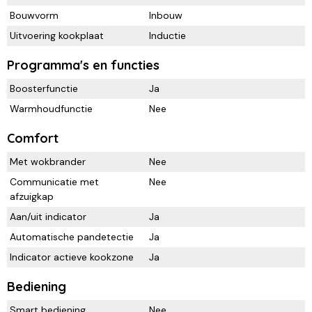
Bouwvorm
Inbouw
Uitvoering kookplaat
Inductie
Programma's en functies
Boosterfunctie
Ja
Warmhoudfunctie
Nee
Comfort
Met wokbrander
Nee
Communicatie met
Nee
afzuigkap
Aan/uit indicator
Ja
Automatische pandetectie
Ja
Indicator actieve kookzone
Ja
Bediening
Smart bediening
Nee