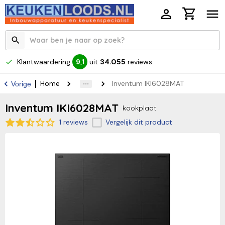
Klantwaardering
uit
34.055
reviews
9,1
Home
Inventum IKI6028MAT
Vorige
Inventum IKI6028MAT
kookplaat
1 reviews
Vergelijk dit product