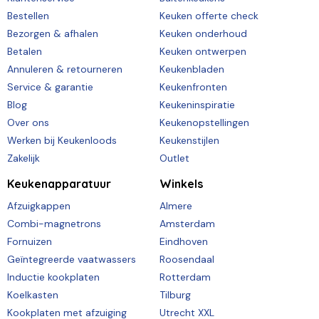
Bestellen
Keuken offerte check
Bezorgen & afhalen
Keuken onderhoud
Betalen
Keuken ontwerpen
Annuleren & retourneren
Keukenbladen
Service & garantie
Keukenfronten
Blog
Keukeninspiratie
Over ons
Keukenopstellingen
Werken bij Keukenloods
Keukenstijlen
Zakelijk
Outlet
Keukenapparatuur
Winkels
Afzuigkappen
Almere
Combi-magnetrons
Amsterdam
Fornuizen
Eindhoven
Geïntegreerde vaatwassers
Roosendaal
Inductie kookplaten
Rotterdam
Koelkasten
Tilburg
Kookplaten met afzuiging
Utrecht XXL