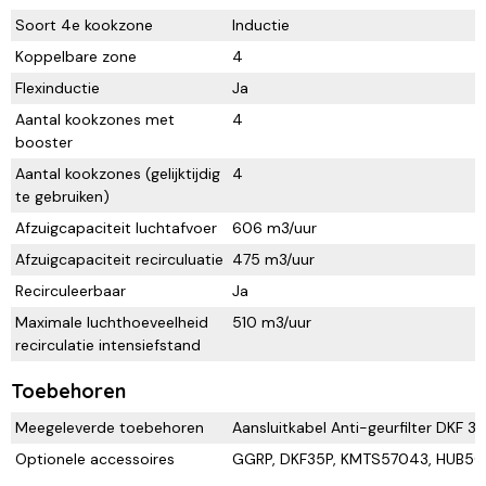
Soort 4e kookzone
Inductie
Koppelbare zone
4
Flexinductie
Ja
Aantal kookzones met
4
booster
Aantal kookzones (gelijktijdig
4
te gebruiken)
Afzuigcapaciteit luchtafvoer
606 m3/uur
Afzuigcapaciteit recirculuatie
475 m3/uur
Recirculeerbaar
Ja
Maximale luchthoeveelheid
510 m3/uur
recirculatie intensiefstand
Toebehoren
Meegeleverde toebehoren
Aansluitkabel Anti-geurfilter DKF 
Optionele accessoires
GGRP, DKF35P, KMTS57043, HUB50