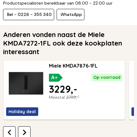
Productspecialisten bereikbaar van 08:00 - 22:00 uur
Bel - 0226 - 355 340
WhatsApp
Anderen vonden naast de Miele
KMDA7272-1FL ook deze kookplaten
interessant
Miele KMDA7876-1FL
Op voorraad
A+
3229,-
Meestal
3799,-
Holiday deal
H