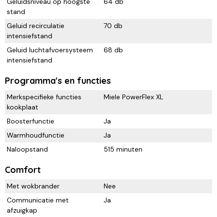
Geluidsniveau op hoogste
64 db
stand
Geluid recirculatie
70 db
intensiefstand
Geluid luchtafvoersysteem
68 db
intensiefstand
Programma's en functies
Merkspecifieke functies
Miele PowerFlex XL
kookplaat
Boosterfunctie
Ja
Warmhoudfunctie
Ja
Naloopstand
515 minuten
Comfort
Met wokbrander
Nee
Communicatie met
Ja
afzuigkap