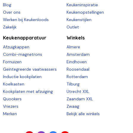
Blog
Keukeninspiratie
Over ons
Keukenopstellingen
Werken bij Keukenloods
Keukenstijlen
Zakelijk
Outlet
Keukenapparatuur
Winkels
Afzuigkappen
Almere
Combi-magnetrons
Amsterdam
Fornuizen
Eindhoven
Geïntegreerde vaatwassers
Roosendaal
Inductie kookplaten
Rotterdam
Koelkasten
Tilburg
Kookplaten met afzuiging
Utrecht XXL
Quookers
Zaandam XXL
Vriezers
Zwaag
Merken
Bekijk alle winkels