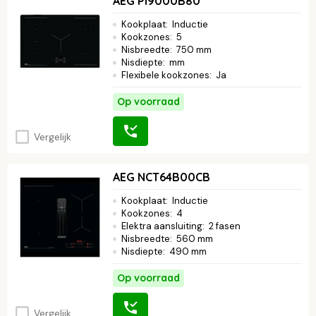
AEG PI9000B80
Kookplaat
:
Inductie
Kookzones
:
5
Nisbreedte
:
750 mm
Nisdiepte
:
mm
Flexibele kookzones
:
Ja
Op voorraad
Vergelijk
AEG NCT64B00CB
Kookplaat
:
Inductie
Kookzones
:
4
Elektra aansluiting
:
2 fasen
Nisbreedte
:
560 mm
Nisdiepte
:
490 mm
Op voorraad
Vergelijk