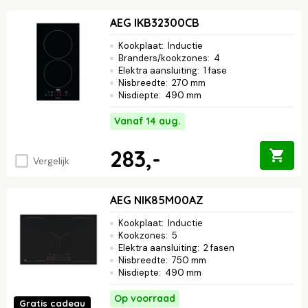
AEG IKB32300CB
Kookplaat
:
Inductie
Branders/kookzones
:
4
Elektra aansluiting
:
1 fase
Nisbreedte
:
270 mm
Nisdiepte
:
490 mm
Vanaf 14 aug.
283,-
Vergelijk
AEG NIK85M00AZ
Kookplaat
:
Inductie
Kookzones
:
5
Elektra aansluiting
:
2 fasen
Nisbreedte
:
750 mm
Nisdiepte
:
490 mm
Op voorraad
Gratis cadeau