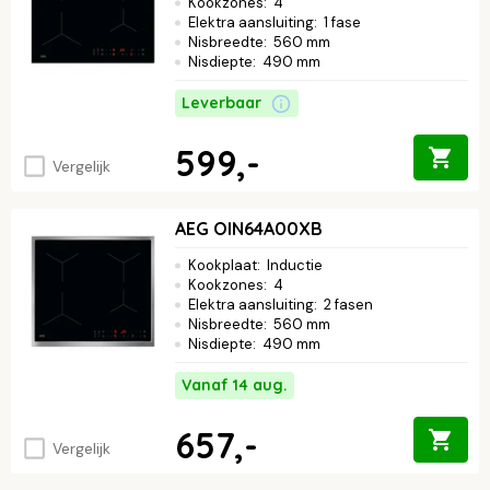
Kookzones
:
4
Elektra aansluiting
:
1 fase
Nisbreedte
:
560 mm
Nisdiepte
:
490 mm
Leverbaar
599,-
Vergelijk
AEG OIN64A00XB
Kookplaat
:
Inductie
Kookzones
:
4
Elektra aansluiting
:
2 fasen
Nisbreedte
:
560 mm
Nisdiepte
:
490 mm
Vanaf 14 aug.
657,-
Vergelijk