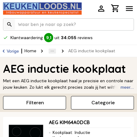
Klantwaardering
uit
34.055
reviews
9,1
Home
AEG inductie kookplaat
Vorige
AEG inductie kookplaat
Met een AEG inductie kookplaat haal je precisie en controle naar
jouw keuken. Zo lukt elk gerecht precies zoals jij het wilt! Deze
meer...
slimme kookplaten reageren direct op elke aanpassing,
waardoor je razendsnel schakelt tussen sudderen en koken. En
Filteren
Categorie
met de handige brug-functie maak je van twee kookzones één
grote, zodat je flexibeler en energiezuiniger kookt dan ooit. Klaar
om jouw kookplezier naar een hoger niveau te tillen? Ontdek het
AEG KIM64A0DCB
complete aanbod van AEG nu bij Keukenloods!
Lees verder ↓
Kookplaat
:
Inductie