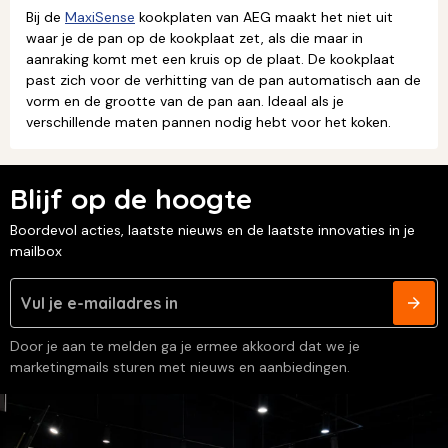
Bij de
MaxiSense
kookplaten van AEG maakt het niet uit
waar je de pan op de kookplaat zet, als die maar in
aanraking komt met een kruis op de plaat. De kookplaat
past zich voor de verhitting van de pan automatisch aan de
vorm en de grootte van de pan aan. Ideaal als je
verschillende maten pannen nodig hebt voor het koken.
Blijf op de hoogte
Boordevol acties, laatste nieuws en de laatste innovaties in je
mailbox
Door je aan te melden ga je ermee akkoord dat we je
marketingmails sturen met nieuws en aanbiedingen.