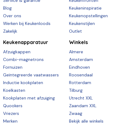
Service & garantie
Keukenfronten
Blog
Keukeninspiratie
Over ons
Keukenopstellingen
Werken bij Keukenloods
Keukenstijlen
Zakelijk
Outlet
Keukenapparatuur
Winkels
Afzuigkappen
Almere
Combi-magnetrons
Amsterdam
Fornuizen
Eindhoven
Geïntegreerde vaatwassers
Roosendaal
Inductie kookplaten
Rotterdam
Koelkasten
Tilburg
Kookplaten met afzuiging
Utrecht XXL
Quookers
Zaandam XXL
Vriezers
Zwaag
Merken
Bekijk alle winkels