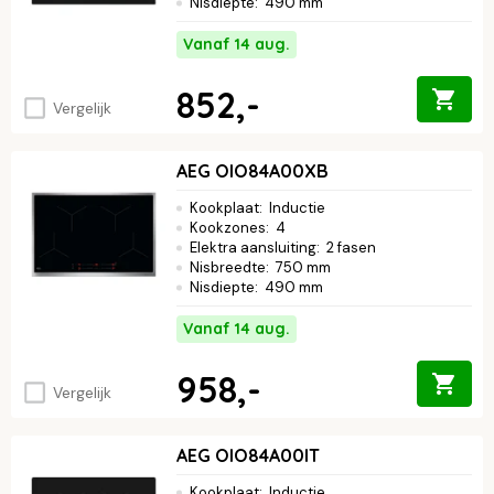
Nisdiepte
:
490 mm
Vanaf 14 aug.
852,-
Vergelijk
AEG OIO84A00XB
Kookplaat
:
Inductie
Kookzones
:
4
Elektra aansluiting
:
2 fasen
Nisbreedte
:
750 mm
Nisdiepte
:
490 mm
Vanaf 14 aug.
958,-
Vergelijk
AEG OIO84A00IT
Kookplaat
:
Inductie