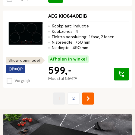
AEG KIO84A0DIB
Kookplaat
:
Inductie
Kookzones
:
4
Elektra aansluiting
:
1 fase, 2 fasen
Nisbreedte
:
750 mm
Nisdiepte
:
490 mm
Afhalen in winkel
Showroommodel
599,-
OP=OP
Meestal
804,-
Vergelijk
1
2