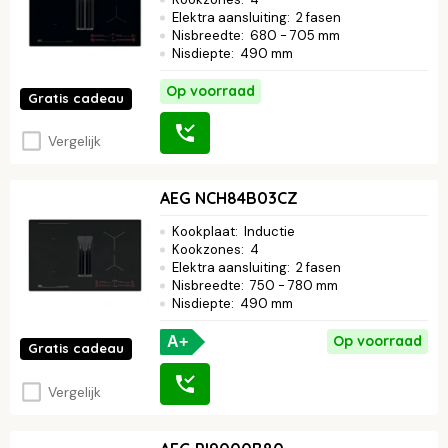
Elektra aansluiting
:
2 fasen
Nisbreedte
:
680 - 705 mm
Nisdiepte
:
490 mm
Op voorraad
Gratis cadeau
Vergelijk
AEG NCH84B03CZ
Kookplaat
:
Inductie
Kookzones
:
4
Elektra aansluiting
:
2 fasen
Nisbreedte
:
750 - 780 mm
Nisdiepte
:
490 mm
Op voorraad
A+
Gratis cadeau
Vergelijk