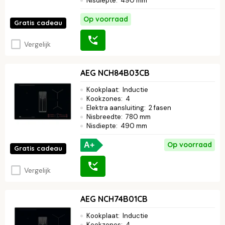
Nisdiepte
:
490 mm
Op voorraad
Gratis cadeau
Vergelijk
AEG NCH84B03CB
Kookplaat
:
Inductie
Kookzones
:
4
Elektra aansluiting
:
2 fasen
Nisbreedte
:
780 mm
Nisdiepte
:
490 mm
Op voorraad
A+
Gratis cadeau
Vergelijk
AEG NCH74B01CB
Kookplaat
:
Inductie
Kookzones
:
4