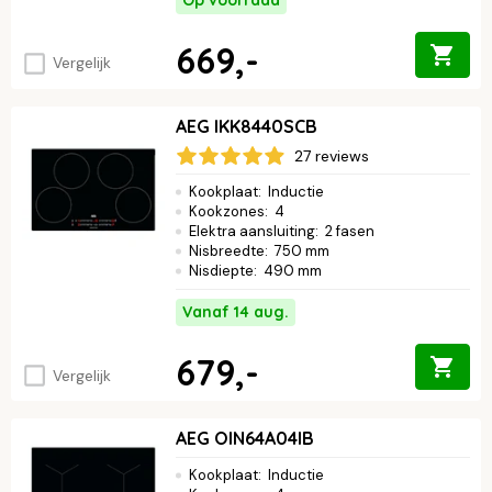
669,-
Vergelijk
AEG IKK8440SCB
27 reviews
Kookplaat
:
Inductie
Kookzones
:
4
Elektra aansluiting
:
2 fasen
Nisbreedte
:
750 mm
Nisdiepte
:
490 mm
Vanaf 14 aug.
679,-
Vergelijk
AEG OIN64A04IB
Kookplaat
:
Inductie