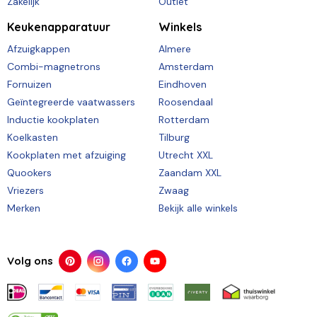
Zakelijk
Outlet
Keukenapparatuur
Winkels
Afzuigkappen
Almere
Combi-magnetrons
Amsterdam
Fornuizen
Eindhoven
Geïntegreerde vaatwassers
Roosendaal
Inductie kookplaten
Rotterdam
Koelkasten
Tilburg
Kookplaten met afzuiging
Utrecht XXL
Quookers
Zaandam XXL
Vriezers
Zwaag
Merken
Bekijk alle winkels
Volg ons