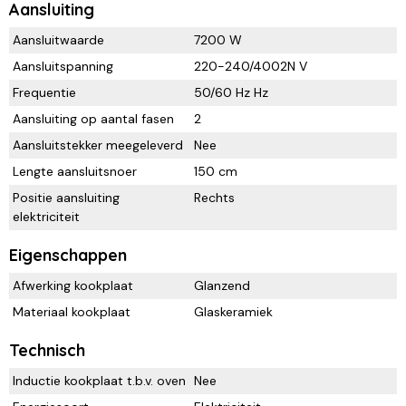
Aansluiting
Aansluitwaarde
7200 W
Aansluitspanning
220-240/4002N V
Frequentie
50/60 Hz Hz
Aansluiting op aantal fasen
2
Aansluitstekker meegeleverd
Nee
Lengte aansluitsnoer
150 cm
Positie aansluiting
Rechts
elektriciteit
Eigenschappen
Afwerking kookplaat
Glanzend
Materiaal kookplaat
Glaskeramiek
Technisch
Inductie kookplaat t.b.v. oven
Nee