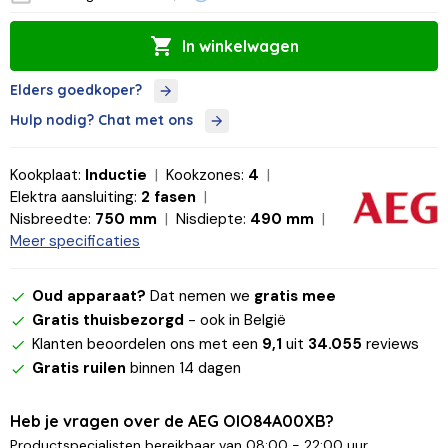
In winkelwagen
Elders goedkoper?
Hulp nodig? Chat met ons
Kookplaat:
Inductie
Kookzones:
4
Elektra aansluiting:
2 fasen
Nisbreedte:
750 mm
Nisdiepte:
490 mm
Meer specificaties
Oud apparaat?
Dat nemen we
gratis mee
Gratis thuisbezorgd
- ook in België
Klanten beoordelen ons met een
9,1
uit
34.055
reviews
Gratis ruilen
binnen 14 dagen
Heb je vragen over de AEG OIO84A00XB?
Productspecialisten bereikbaar van 08:00 - 22:00 uur