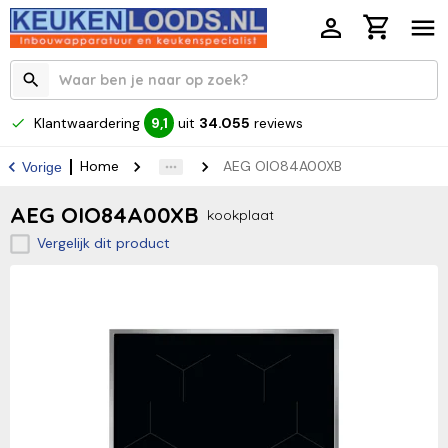
Klantwaardering
uit
34.055
reviews
9,1
Home
AEG OIO84A00XB
Vorige
AEG OIO84A00XB
kookplaat
Vergelijk dit product