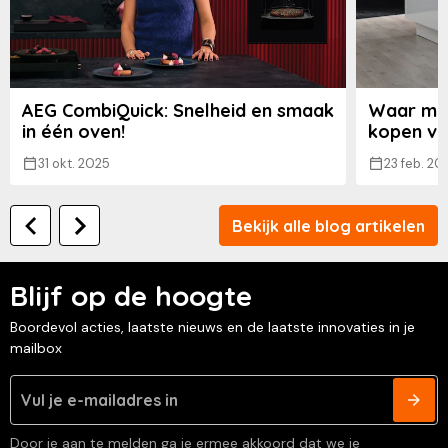
AEG CombiQuick: Snelheid en smaak
Waar moe
in één oven!
kopen va
31 okt. 2025
23 feb. 20
Bekijk alle blog artikelen
Blijf op de hoogte
Boordevol acties, laatste nieuws en de laatste innovaties in je
mailbox
Door je aan te melden ga je ermee akkoord dat we je