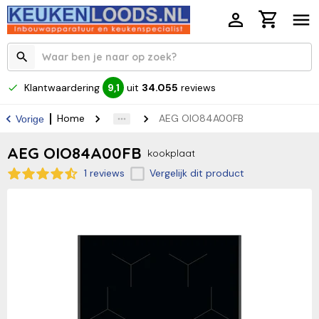
Klantwaardering
uit
34.055
reviews
9,1
Home
AEG OIO84A00FB
Vorige
AEG OIO84A00FB
kookplaat
1 reviews
Vergelijk dit product