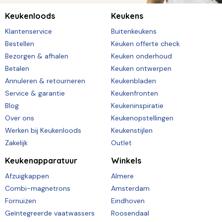
Keukenloods
Keukens
Klantenservice
Buitenkeukens
Bestellen
Keuken offerte check
Bezorgen & afhalen
Keuken onderhoud
Betalen
Keuken ontwerpen
Annuleren & retourneren
Keukenbladen
Service & garantie
Keukenfronten
Blog
Keukeninspiratie
Over ons
Keukenopstellingen
Werken bij Keukenloods
Keukenstijlen
Zakelijk
Outlet
Keukenapparatuur
Winkels
Afzuigkappen
Almere
Combi-magnetrons
Amsterdam
Fornuizen
Eindhoven
Geïntegreerde vaatwassers
Roosendaal