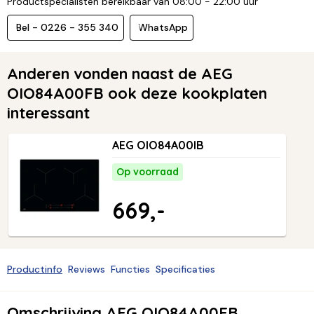
Productspecialisten bereikbaar van 08:00 - 22:00 uur
Bel - 0226 - 355 340
WhatsApp
Anderen vonden naast de AEG
OIO84A00FB ook deze kookplaten
interessant
AEG OIO84A00IB
Op voorraad
669,-
Productinfo
Reviews
Functies
Specificaties
Omschrijving AEG OIO84A00FB