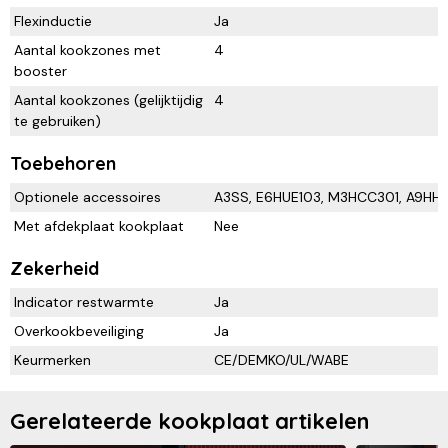
Flexinductie
Ja
Aantal kookzones met
4
booster
Aantal kookzones (gelijktijdig
4
te gebruiken)
Toebehoren
Optionele accessoires
A3SS, E6HUE103, M3HCC301, A9HHP
Met afdekplaat kookplaat
Nee
Zekerheid
Indicator restwarmte
Ja
Overkookbeveiliging
Ja
Keurmerken
CE/DEMKO/UL/WABE
Gerelateerde kookplaat artikelen