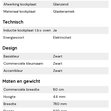
Afwerking kookplaat
Glanzend
Materiaal kookplaat
Glaskeramiek
Technisch
Inductie kookplaat t.b.v. oven
Ja
Energiesoort
Elektriciteit
Design
Basiskleur
Zwart
Commerciële kleurnaam
Zwart
Accentkleur
Zwart
Maten en gewicht
Commerciële breedte
80 cm
Hoogte
44 mm
Breedte
780 mm
Diepte
520 mm