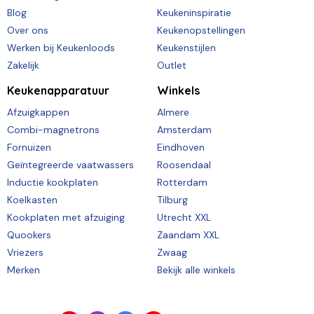
Blog
Keukeninspiratie
Over ons
Keukenopstellingen
Werken bij Keukenloods
Keukenstijlen
Zakelijk
Outlet
Keukenapparatuur
Winkels
Afzuigkappen
Almere
Combi-magnetrons
Amsterdam
Fornuizen
Eindhoven
Geïntegreerde vaatwassers
Roosendaal
Inductie kookplaten
Rotterdam
Koelkasten
Tilburg
Kookplaten met afzuiging
Utrecht XXL
Quookers
Zaandam XXL
Vriezers
Zwaag
Merken
Bekijk alle winkels