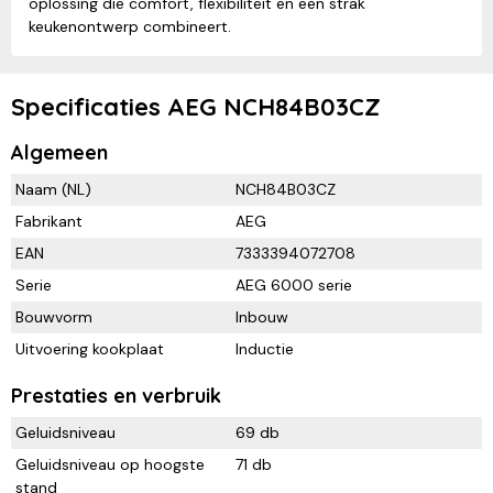
oplossing die comfort, flexibiliteit en een strak
keukenontwerp combineert.
Specificaties AEG NCH84B03CZ
Algemeen
Naam (NL)
NCH84B03CZ
Fabrikant
AEG
EAN
7333394072708
Serie
AEG 6000 serie
Bouwvorm
Inbouw
Uitvoering kookplaat
Inductie
Prestaties en verbruik
Geluidsniveau
69 db
Geluidsniveau op hoogste
71 db
stand