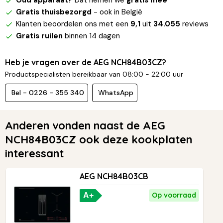
Oud apparaat?
Dat nemen we
gratis mee
Gratis thuisbezorgd
- ook in België
Klanten beoordelen ons met een
9,1
uit
34.055
reviews
Gratis ruilen
binnen 14 dagen
Heb je vragen over de AEG NCH84B03CZ?
Productspecialisten bereikbaar van 08:00 - 22:00 uur
Bel - 0226 - 355 340
WhatsApp
Anderen vonden naast de AEG
NCH84B03CZ ook deze kookplaten
interessant
AEG NCH84B03CB
Op voorraad
A+