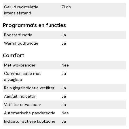
Geluid recirculatie
71 db
intensiefstand
Programma's en functies
Boosterfunctie
Ja
Warmhoudfunctie
Ja
Comfort
Met wokbrander
Nee
Communicatie met
Ja
afzuigkap
Reinigingsindicatie vetfilter
Ja
Aan/uit indicator
Ja
Vetfilter uitwasbaar
Ja
Automatische pandetectie
Nee
Indicator actieve kookzone
Ja