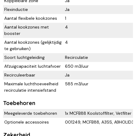
Koppelbare zone
Ja
Flexinductie
Ja
Aantal flexibele kookzones
1
Aantal kookzones met
4
booster
Aantal kookzones (gelijktijdig
4
te gebruiken)
Soort luchtgeleiding
Recirculatie
Afzuigcapaciteit luchtafvoer
650 m3/uur
Recirculeerbaar
Ja
Maximale luchthoeveelheid
585 m3/uur
recirculatie intensiefstand
Toebehoren
Meegeleverde toebehoren
1x MCFB88 Koolstoffilter, Vetfilter
Optionele accessoires
001249, MCFB88, A3SS, A9HOLID3,
Zekerheid