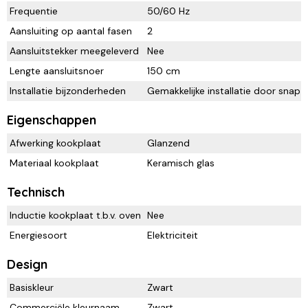
Frequentie
50/60 Hz
Aansluiting op aantal fasen
2
Aansluitstekker meegeleverd
Nee
Lengte aansluitsnoer
150 cm
Installatie bijzonderheden
Gemakkelijke installatie door snap
Eigenschappen
Afwerking kookplaat
Glanzend
Materiaal kookplaat
Keramisch glas
Technisch
Inductie kookplaat t.b.v. oven
Nee
Energiesoort
Elektriciteit
Design
Basiskleur
Zwart
Commerciële kleurnaam
Zwart