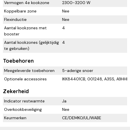
Vermogen 4e kookzone
2300-3200 W
Koppelbare zone
Nee
Flexinductie
Nee
Aantal kookzones met
4
booster
Aantal kookzones (gelijktijdig
4
te gebruiken)
Toebehoren
Meegeleverde toebehoren
5-aderige snoer
Optionele accessoires
IKK84401CB, 001248, A3SS, A9HHP
Zekerheid
Indicator restwarmte
Ja
Overkookbeveiliging
Nee
Keurmerken
CE/DEMKO/UL/WABE