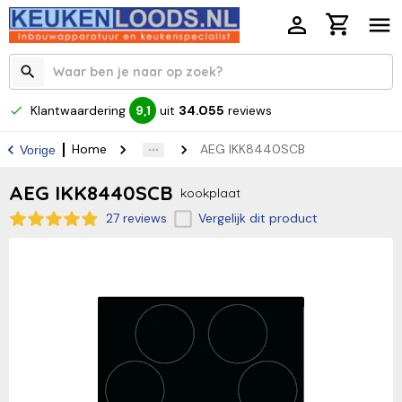
Klantwaardering
uit
34.055
reviews
9,1
Home
AEG IKK8440SCB
Vorige
AEG IKK8440SCB
kookplaat
27 reviews
Vergelijk dit product