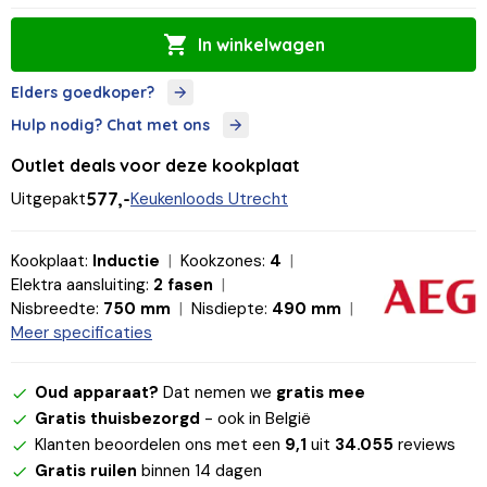
In winkelwagen
Elders goedkoper?
Hulp nodig? Chat met ons
Outlet deals voor deze kookplaat
Uitgepakt
577,-
Keukenloods Utrecht
Kookplaat:
Inductie
Kookzones:
4
Elektra aansluiting:
2 fasen
Nisbreedte:
750 mm
Nisdiepte:
490 mm
Meer specificaties
Oud apparaat?
Dat nemen we
gratis mee
Gratis thuisbezorgd
- ook in België
Klanten beoordelen ons met een
9,1
uit
34.055
reviews
Gratis ruilen
binnen 14 dagen