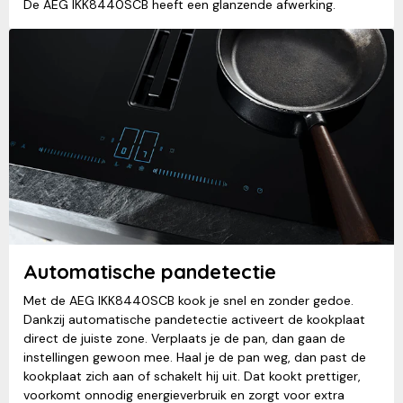
De AEG IKK8440SCB heeft een glanzende afwerking.
Automatische pandetectie
Met de AEG IKK8440SCB kook je snel en zonder gedoe.
Dankzij automatische pandetectie activeert de kookplaat
direct de juiste zone. Verplaats je de pan, dan gaan de
instellingen gewoon mee. Haal je de pan weg, dan past de
kookplaat zich aan of schakelt hij uit. Dat kookt prettiger,
voorkomt onnodig energieverbruik en zorgt voor extra