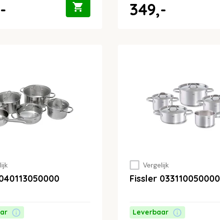
-
349,-
ijk
Vergelijk
r 040113050000
Fissler 033110050000
ar
Leverbaar