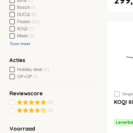
Bora
(3)
Bosch
(1)
DUCQ
(8)
Fissler
(22)
KOQI
(7)
Miele
(2)
Toon meer
Acties
Holiday deal
(6)
OP=OP
(1)
Reviewscore
Vergel
KOQI 6
(3)
(3)
Leverba
Voorraad