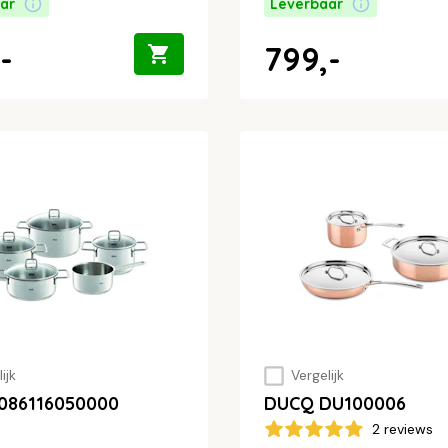
ar
Leverbaar
-
799,-
ijk
Vergelijk
r 086116050000
DUCQ DU100006
2 reviews