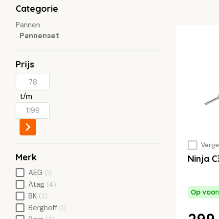
Categorie
Pannen
Pannenset
Prijs
t/m
Vergel
Merk
Ninja 
AEG
(1)
Atag
(4)
Op voor
BK
(3)
Berghoff
(1)
299,