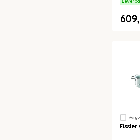
Leverba
609,
Vergel
Fissle