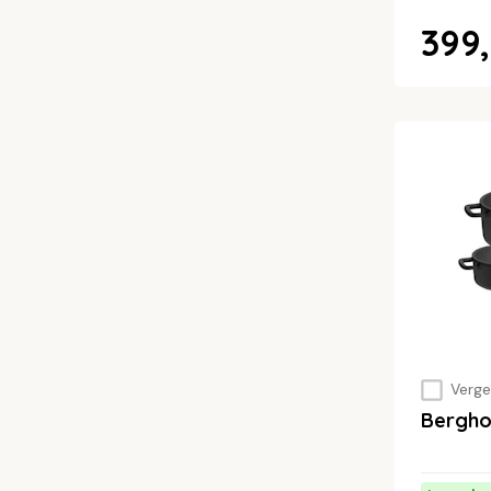
399,
Vergel
Bergh