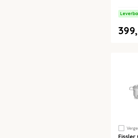
Leverba
399,
Vergel
Fissle