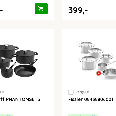
-
399,-
ijk
Vergelijk
off PHANTOMSET5
Fissler 08438806001