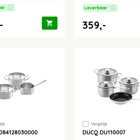
ar
Leverbaar
-
359,-
ijk
Vergelijk
r 084128030000
DUCQ DU110007