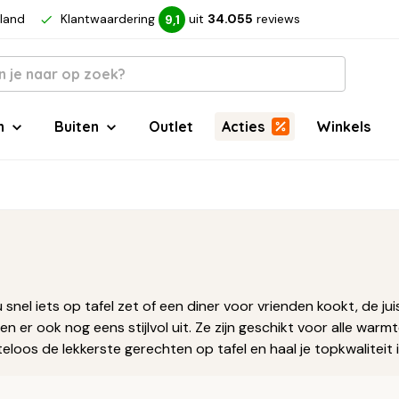
rland
Klantwaardering
uit
34.055
reviews
9,1
n
Buiten
Outlet
Acties
Winkels
 snel iets op tafel zet of een diner voor vrienden kookt, de ju
en er ook nog eens stijlvol uit. Ze zijn geschikt voor alle war
iteloos de lekkerste gerechten op tafel en haal je topkwaliteit i