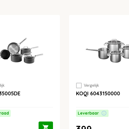
ijk
Vergelijk
C35005DE
KOQI 6043150000
raad
Leverbaar
-
399,-