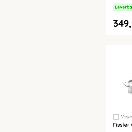
Leverba
349,
Vergel
Fissle