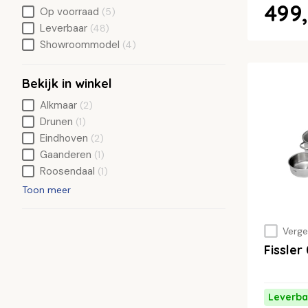
499,
Op voorraad
(5)
Leverbaar
(48)
Showroommodel
(4)
Bekijk in winkel
Alkmaar
(2)
Drunen
(1)
Eindhoven
(2)
Gaanderen
(1)
Roosendaal
(1)
Toon meer
Vergel
Fissle
Leverba