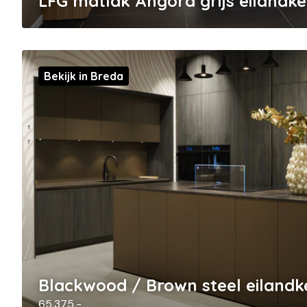
LFG matlak Angora grijs eilandk
Bekijk in Breda
Blackwood / Brown steel eiland
65.375,-