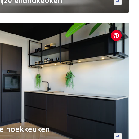
rijze eilandkeuken
rte hoekkeuken