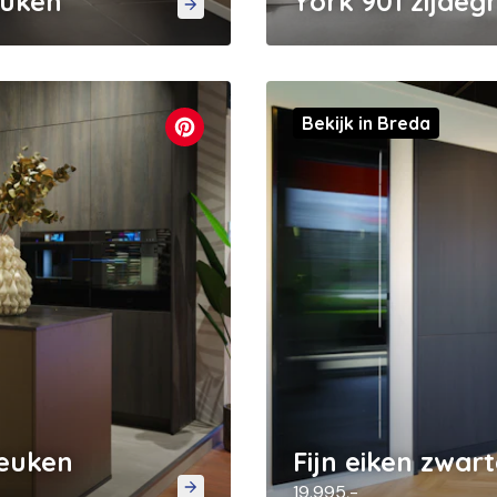
euken
York 901 zijdeg
Bekijk in Breda
keuken
Fijn eiken zwa
19.995,-