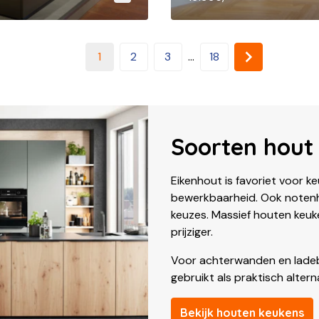
1
2
3
...
18
Soorten hout
Eikenhout is favoriet voor 
bewerkbaarheid. Ook notenh
keuzes. Massief houten keuke
prijziger.
Voor achterwanden en ladeb
gebruikt als praktisch alterna
Bekijk houten keukens