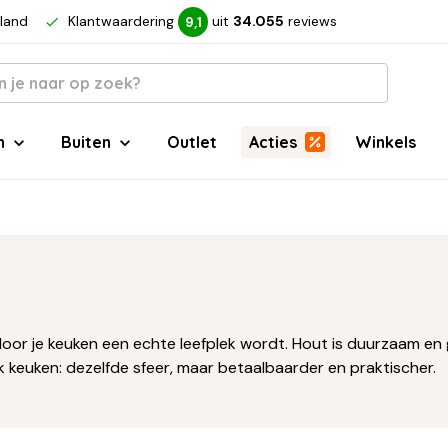
rland
Klantwaardering
uit
34.055
reviews
9,1
n
Buiten
Outlet
Acties
Winkels
r je keuken een echte leefplek wordt. Hout is duurzaam en geeft
k keuken: dezelfde sfeer, maar betaalbaarder en praktischer.