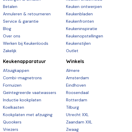
Betalen
Keuken ontwerpen
Annuleren & retourneren
Keukenbladen
Service & garantie
Keukenfronten
Blog
Keukeninspiratie
Over ons
Keukenopstellingen
Werken bij Keukenloods
Keukenstijlen
Zakelijk
Outlet
Keukenapparatuur
Winkels
Afzuigkappen
Almere
Combi-magnetrons
Amsterdam
Fornuizen
Eindhoven
Geïntegreerde vaatwassers
Roosendaal
Inductie kookplaten
Rotterdam
Koelkasten
Tilburg
Kookplaten met afzuiging
Utrecht XXL
Quookers
Zaandam XXL
Vriezers
Zwaag