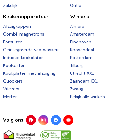
Zakelijk
Outlet
Keukenapparatuur
Winkels
Afzuigkappen
Almere
Combi-magnetrons
Amsterdam
Fornuizen
Eindhoven
Geïntegreerde vaatwassers
Roosendaal
Inductie kookplaten
Rotterdam
Koelkasten
Tilburg
Kookplaten met afzuiging
Utrecht XXL
Quookers
Zaandam XXL
Vriezers
Zwaag
Merken
Bekijk alle winkels
Volg ons