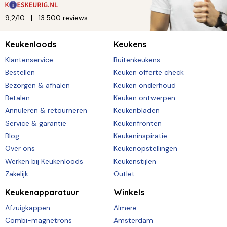
9,2/10
13.500 reviews
Keukenloods
Keukens
Klantenservice
Buitenkeukens
Bestellen
Keuken offerte check
Bezorgen & afhalen
Keuken onderhoud
Betalen
Keuken ontwerpen
Annuleren & retourneren
Keukenbladen
Service & garantie
Keukenfronten
Blog
Keukeninspiratie
Over ons
Keukenopstellingen
Werken bij Keukenloods
Keukenstijlen
Zakelijk
Outlet
Keukenapparatuur
Winkels
Afzuigkappen
Almere
Combi-magnetrons
Amsterdam