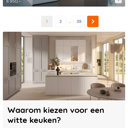
8.950,-
1
2
...
39
Waarom kiezen voor een
witte keuken?