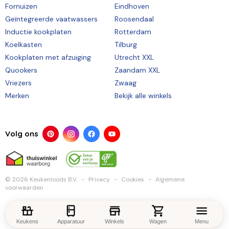
Fornuizen
Eindhoven
Geïntegreerde vaatwassers
Roosendaal
Inductie kookplaten
Rotterdam
Koelkasten
Tilburg
Kookplaten met afzuiging
Utrecht XXL
Quookers
Zaandam XXL
Vriezers
Zwaag
Merken
Bekijk alle winkels
Volg ons
© 2026 Keukenloods B.V.
Privacy
Cookies
Algemene
voorwaarden
Keukens
Apparatuur
Winkels
Wagen
Menu