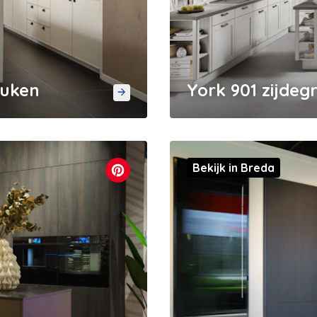
euken
York 901 zijdeg
Bekijk in Breda