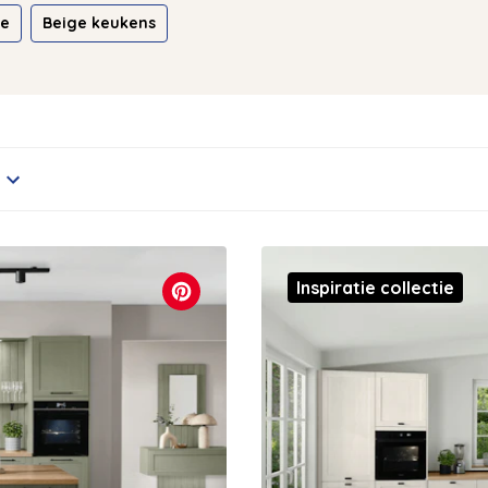
ie
Beige keukens
Inspiratie collectie