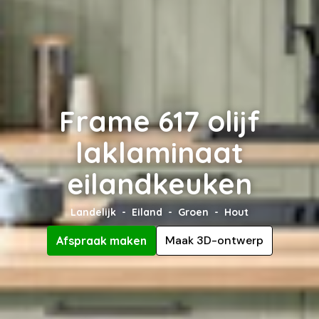
Frame 617 olijf
laklaminaat
eilandkeuken
Landelijk
Eiland
Groen
Hout
Maak 3D-ontwerp
Afspraak maken