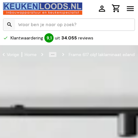
Klantwaardering
uit
34.055
reviews
9,1
Home
Frame 617 olijf laklaminaat eiland
Vorige