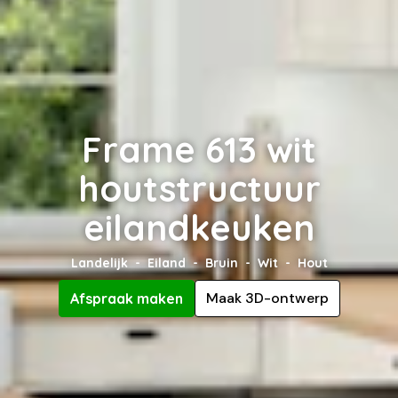
Frame 613 wit
houtstructuur
eilandkeuken
Landelijk
Eiland
Bruin
Wit
Hout
Maak 3D-ontwerp
Afspraak maken