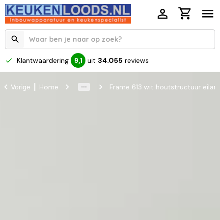
Klantwaardering
uit
34.055
reviews
9,1
Home
Frame 613 wit houtstructuur eila
Vorige