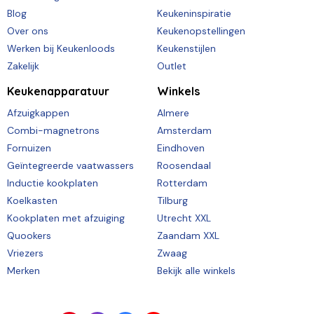
Blog
Keukeninspiratie
Over ons
Keukenopstellingen
Werken bij Keukenloods
Keukenstijlen
Zakelijk
Outlet
Keukenapparatuur
Winkels
Afzuigkappen
Almere
Combi-magnetrons
Amsterdam
Fornuizen
Eindhoven
Geïntegreerde vaatwassers
Roosendaal
Inductie kookplaten
Rotterdam
Koelkasten
Tilburg
Kookplaten met afzuiging
Utrecht XXL
Quookers
Zaandam XXL
Vriezers
Zwaag
Merken
Bekijk alle winkels