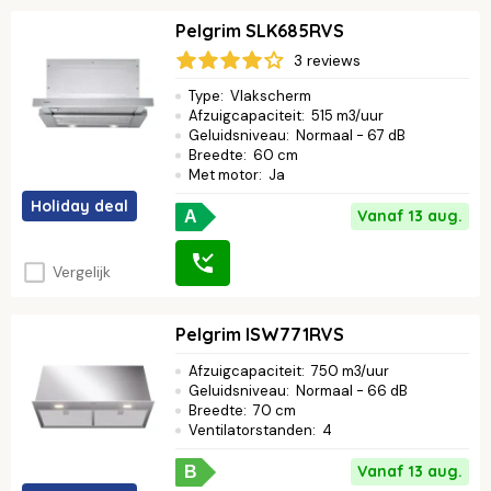
Pelgrim SLK685RVS
3 reviews
Type
:
Vlakscherm
Afzuigcapaciteit
:
515 m3/uur
Geluidsniveau
:
Normaal - 67 dB
Breedte
:
60 cm
Met motor
:
Ja
Holiday deal
Vanaf 13 aug.
A
Vergelijk
Pelgrim ISW771RVS
Afzuigcapaciteit
:
750 m3/uur
Geluidsniveau
:
Normaal - 66 dB
Breedte
:
70 cm
Ventilatorstanden
:
4
Vanaf 13 aug.
B