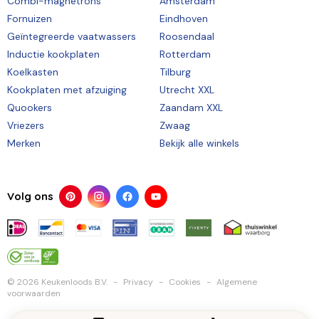
Combi-magnetrons
Amsterdam
Fornuizen
Eindhoven
Geïntegreerde vaatwassers
Roosendaal
Inductie kookplaten
Rotterdam
Koelkasten
Tilburg
Kookplaten met afzuiging
Utrecht XXL
Quookers
Zaandam XXL
Vriezers
Zwaag
Merken
Bekijk alle winkels
Volg ons
© 2026 Keukenloods B.V.
Privacy
Cookies
Algemene
voorwaarden