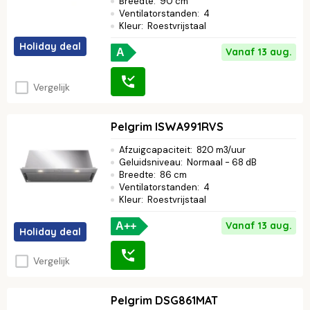
Breedte
:
90 cm
Ventilatorstanden
:
4
Kleur
:
Roestvrijstaal
Holiday deal
Vanaf 13 aug.
A
Vergelijk
Pelgrim ISWA991RVS
Afzuigcapaciteit
:
820 m3/uur
Geluidsniveau
:
Normaal - 68 dB
Breedte
:
86 cm
Ventilatorstanden
:
4
Kleur
:
Roestvrijstaal
Vanaf 13 aug.
A++
Holiday deal
Vergelijk
Pelgrim DSG861MAT