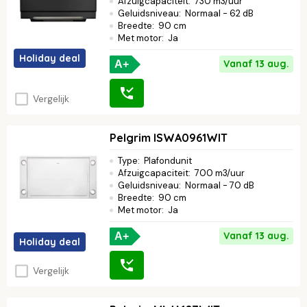
Afzuigcapaciteit
:
730 m3/uur
Geluidsniveau
:
Normaal - 62 dB
Breedte
:
90 cm
Met motor
:
Ja
Holiday deal
Vanaf 13 aug.
A+
Vergelijk
Pelgrim ISWA0961WIT
Type
:
Plafondunit
Afzuigcapaciteit
:
700 m3/uur
Geluidsniveau
:
Normaal - 70 dB
Breedte
:
90 cm
Met motor
:
Ja
Vanaf 13 aug.
A+
Holiday deal
Vergelijk