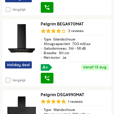
Vergelijk
Pelgrim BEGA970MAT
2 reviews
Type
:
Eilandschouw
Afzuigcapaciteit
:
700 m3/uur
Geluidsniveau
:
Stil - 58 dB
Breedte
:
90 cm
Met motor
:
Ja
Holiday deal
Vanaf 13 aug.
A+
Vergelijk
Pelgrim DSGA990MAT
1 reviews
Type
:
Wandschouw