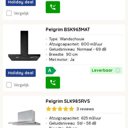
Holiday deal
Vergelijk
Pelgrim BSK963MAT
Type
:
Wandschouw
Afzuigcapaciteit
:
600 m3/uur
Geluidsniveau
:
Normaal - 69 dB
Breedte
:
90 cm
Met motor
:
Ja
Leverbaar
A
Holiday deal
Vergelijk
Pelgrim SLK985RVS
3 reviews
Afzuigcapaciteit
:
625 m3/uur
Geluidsniveau
:
Stil - 58 dB