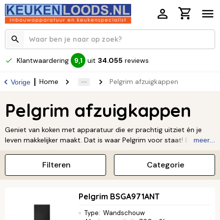
Klantwaardering
uit
34.055
reviews
9,1
Home
Pelgrim afzuigkappen
Vorige
Pelgrim afzuigkappen
Geniet van koken met apparatuur die er prachtig uitziet én je
leven makkelijker maakt. Dat is waar Pelgrim voor staat! Een
meer...
Pelgrim afzuigkap is de perfecte combinatie van een modern
design en handige functies. Zo kun jij koken zonder dat je last
Filteren
Categorie
hebt van dampen en geurtjes. Of je nu een opvallende
wandschouw zoekt of een subtiel model dat helemaal in je
keuken past, met Pelgrim haal je altijd topkwaliteit in huis.
Pelgrim BSGA971ANT
Ontdek zelf hoe een Pelgrim afzuigkap jouw keuken kan
transformeren.
Lees verder ↓
Type
:
Wandschouw