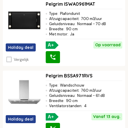
Pelgrim ISWA0961MAT
Type
:
Plafondunit
Afzuigcapaciteit
:
700 m3/uur
Geluidsniveau
:
Normaal - 70 dB
Breedte
:
90 cm
Met motor
:
Ja
Op voorraad
A+
Holiday deal
Vergelijk
Pelgrim BSSA971RVS
Type
:
Wandschouw
Afzuigcapaciteit
:
760 m3/uur
Geluidsniveau
:
Normaal - 61 dB
Breedte
:
90 cm
Ventilatorstanden
:
4
Vanaf 13 aug.
A+
Holiday deal