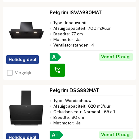
Pelgrim ISWA980MAT
Type
:
Inbouwunit
Afzuigcapaciteit
:
700 m3/uur
Breedte
:
77 cm
Met motor
:
Ja
Ventilatorstanden
:
4
Vanaf 13 aug.
A
Holiday deal
Vergelijk
Pelgrim DSG882MAT
Type
:
Wandschouw
Afzuigcapaciteit
:
620 m3/uur
Geluidsniveau
:
Normaal - 65 dB
Breedte
:
80 cm
Met motor
:
Ja
Vanaf 13 aug.
A+
Holiday deal