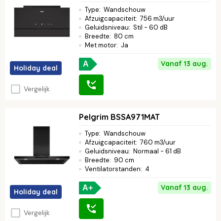
Type
:
Wandschouw
Afzuigcapaciteit
:
756 m3/uur
Geluidsniveau
:
Stil - 60 dB
Breedte
:
80 cm
Met motor
:
Ja
Vanaf 13 aug.
A
Holiday deal
Vergelijk
Pelgrim BSSA971MAT
Type
:
Wandschouw
Afzuigcapaciteit
:
760 m3/uur
Geluidsniveau
:
Normaal - 61 dB
Breedte
:
90 cm
Ventilatorstanden
:
4
Vanaf 13 aug.
A+
Holiday deal
Vergelijk