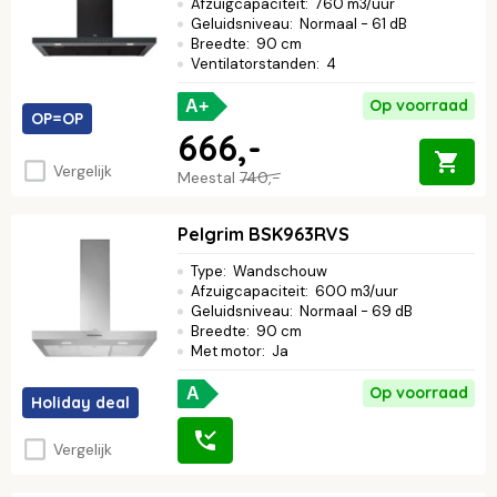
Afzuigcapaciteit
:
760 m3/uur
Geluidsniveau
:
Normaal - 61 dB
Breedte
:
90 cm
Ventilatorstanden
:
4
Op voorraad
A+
OP=OP
666,-
Vergelijk
Meestal
740,-
Pelgrim BSK963RVS
Type
:
Wandschouw
Afzuigcapaciteit
:
600 m3/uur
Geluidsniveau
:
Normaal - 69 dB
Breedte
:
90 cm
Met motor
:
Ja
Op voorraad
A
Holiday deal
Vergelijk