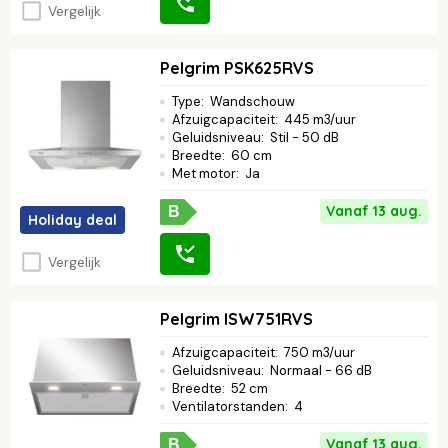
Vergelijk
Pelgrim PSK625RVS
Type
:
Wandschouw
Afzuigcapaciteit
:
445 m3/uur
Geluidsniveau
:
Stil - 50 dB
Breedte
:
60 cm
Met motor
:
Ja
Vanaf 13 aug.
B
Holiday deal
Vergelijk
Pelgrim ISW751RVS
Afzuigcapaciteit
:
750 m3/uur
Geluidsniveau
:
Normaal - 66 dB
Breedte
:
52 cm
Ventilatorstanden
:
4
Vanaf 13 aug.
B