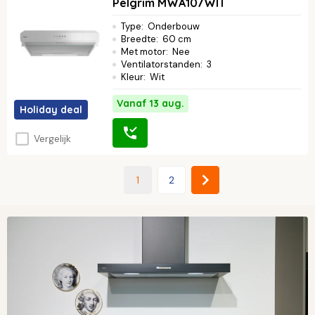
Pelgrim MWA107WIT
Type
:
Onderbouw
Breedte
:
60 cm
Met motor
:
Nee
Ventilatorstanden
:
3
Kleur
:
Wit
Vanaf 13 aug.
Holiday deal
Vergelijk
1
2