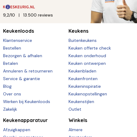
9,2/10
13.500 reviews
Keukenloods
Keukens
Klantenservice
Buitenkeukens
Bestellen
Keuken offerte check
Bezorgen & afhalen
Keuken onderhoud
Betalen
Keuken ontwerpen
Annuleren & retourneren
Keukenbladen
Service & garantie
Keukenfronten
Blog
Keukeninspiratie
Over ons
Keukenopstellingen
Werken bij Keukenloods
Keukenstijlen
Zakelijk
Outlet
Keukenapparatuur
Winkels
Afzuigkappen
Almere