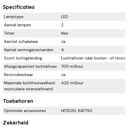
Specificaties
Lamptype
LED
Aantal lampen
2
Timer
Nee
Aan/uit schakelaar
Ja
Aantal vermogensstanden
4
Soort luchtgeleiding
Luchtafvoer naar buiten- of recircu
Afzuigcapaciteit luchtafvoer
700 m3/uur
Recirculeerbaar
Ja
Maximale luchthoeveelheid
420 m3/uur
recirculatie intensiefstand
Toebehoren
Optionele accessoires
HF2020, KAF750
Zekerheid