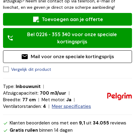
afzuigkap? Neem snel contact op via telefoon, e-mail of
livechat, en we geven je direct onze scherpe aanbieding!
Toevoegen aan je offerte
Bel 0226 - 355 340 voor onze speciale
kortingsprijs
Mail voor onze speciale kortingsprijs
Vergelijk dit product
Type:
Inbouwunit
Afzuigcapaciteit:
700 m3/uur
Breedte:
77 cm
Met motor:
Ja
Ventilatorstanden:
4
Meer specificaties
Klanten beoordelen ons met een
9,1
uit
34.055
reviews
Gratis ruilen
binnen 14 dagen