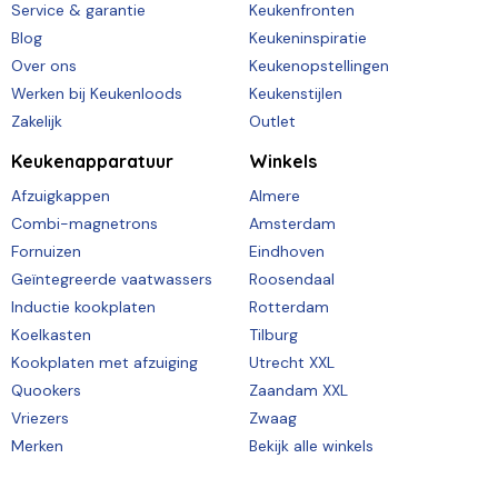
Service & garantie
Keukenfronten
Blog
Keukeninspiratie
Over ons
Keukenopstellingen
Werken bij Keukenloods
Keukenstijlen
Zakelijk
Outlet
Keukenapparatuur
Winkels
Afzuigkappen
Almere
Combi-magnetrons
Amsterdam
Fornuizen
Eindhoven
Geïntegreerde vaatwassers
Roosendaal
Inductie kookplaten
Rotterdam
Koelkasten
Tilburg
Kookplaten met afzuiging
Utrecht XXL
Quookers
Zaandam XXL
Vriezers
Zwaag
Merken
Bekijk alle winkels