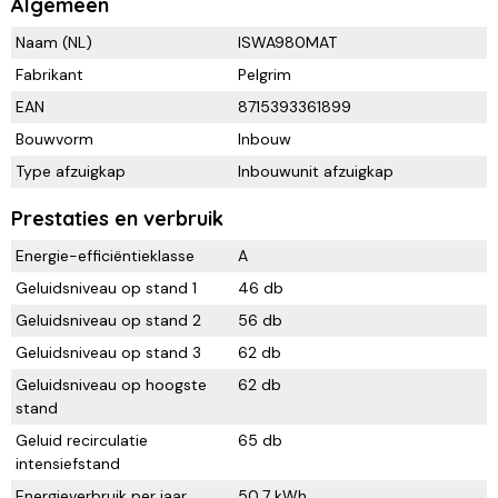
Algemeen
Naam (NL)
ISWA980MAT
Fabrikant
Pelgrim
EAN
8715393361899
Bouwvorm
Inbouw
Type afzuigkap
Inbouwunit afzuigkap
Prestaties en verbruik
Energie-efficiëntieklasse
A
Geluidsniveau op stand 1
46 db
Geluidsniveau op stand 2
56 db
Geluidsniveau op stand 3
62 db
Geluidsniveau op hoogste
62 db
stand
Geluid recirculatie
65 db
intensiefstand
Energieverbruik per jaar
50,7 kWh