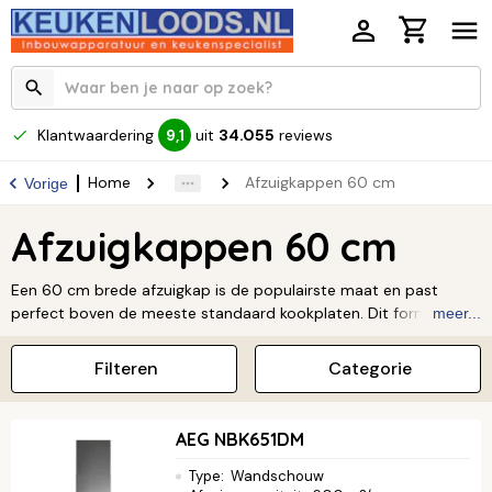
Klantwaardering
uit
34.055
reviews
9,1
Home
Afzuigkappen 60 cm
Vorige
Afzuigkappen 60 cm
Een 60 cm brede afzuigkap is de populairste maat en past
perfect boven de meeste standaard kookplaten. Dit formaat is
meer...
ideaal voor jouw keuken, omdat het kookdampen efficiënt
afvoert zonder veel plek in te nemen. Heb je een kleinere keuken
Filteren
Categorie
of zoek je een subtiele oplossing? Een 60 cm model geeft je
volop keuze in stijlen, van strakke inbouwmodellen tot elegante
wandschouwen. Neem een kijkje in ons uitgebreide assortiment
AEG NBK651DM
en vind de 60 cm afzuigkap die perfect bij jou past.
Lees verder
↓
Type
:
Wandschouw