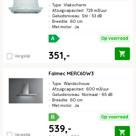
Type
:
Vlakscherm
Afzuigcapaciteit
:
728 m3/uur
Geluidsniveau
:
Stil - 53 dB
Breedte
:
60 cm
Met motor
:
Ja
Op voorraad
A
351,-
Vergelijk
Falmec MERC60W3
Type
:
Wandschouw
Afzuigcapaciteit
:
600 m3/uur
Geluidsniveau
:
Normaal - 65 dB
Breedte
:
60 cm
Met motor
:
Ja
Op voorraad
B
539,-
Vergelijk