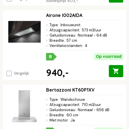
Adviesprijs
803,-
Airone I002AIDA
Type
:
Inbouwunit
Afzuigcapaciteit
:
573 m3/uur
Geluidsniveau
:
Normaal - 64 dB
Breedte
:
57 cm
Ventilatorstanden
:
4
B
Op voorraad
940,-
Vergelijk
Bertazzoni KT60P1XV
Type
:
Wandschouw
Afzuigcapaciteit
:
710 m3/uur
Geluidsniveau
:
Normaal - 656 dB
Breedte
:
60 cm
Met motor
:
Ja