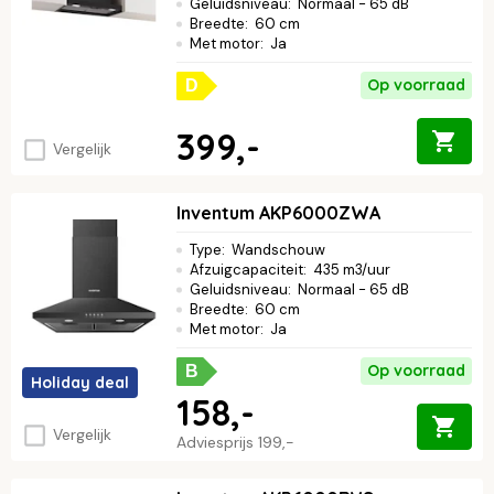
Geluidsniveau
:
Normaal - 65 dB
Breedte
:
60 cm
Met motor
:
Ja
Op voorraad
D
399,-
Vergelijk
Inventum AKP6000ZWA
Type
:
Wandschouw
Afzuigcapaciteit
:
435 m3/uur
Geluidsniveau
:
Normaal - 65 dB
Breedte
:
60 cm
Met motor
:
Ja
Op voorraad
B
Holiday deal
158,-
Vergelijk
Adviesprijs
199,-