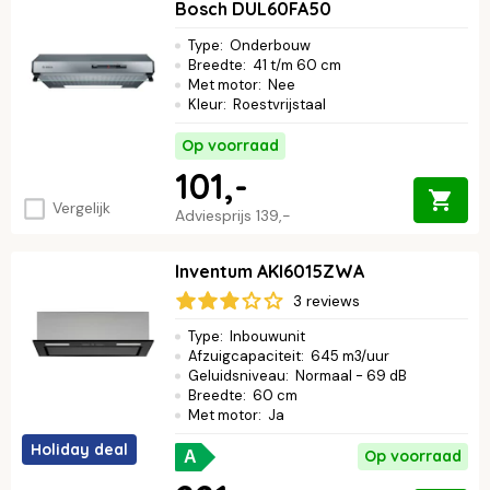
Bosch DUL60FA50
Type
:
Onderbouw
Breedte
:
41 t/m 60 cm
Met motor
:
Nee
Kleur
:
Roestvrijstaal
Op voorraad
101,-
Vergelijk
Adviesprijs
139,-
Inventum AKI6015ZWA
3 reviews
Type
:
Inbouwunit
Afzuigcapaciteit
:
645 m3/uur
Geluidsniveau
:
Normaal - 69 dB
Breedte
:
60 cm
Met motor
:
Ja
Holiday deal
Op voorraad
A