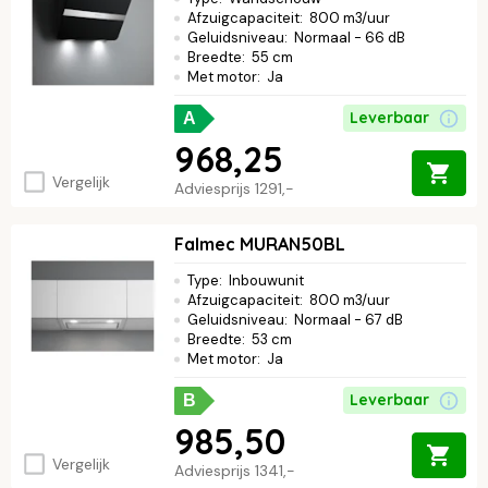
Afzuigcapaciteit
:
800 m3/uur
Geluidsniveau
:
Normaal - 66 dB
Breedte
:
55 cm
Met motor
:
Ja
Leverbaar
A
968,25
Vergelijk
Adviesprijs
1291,-
Falmec MURAN50BL
Type
:
Inbouwunit
Afzuigcapaciteit
:
800 m3/uur
Geluidsniveau
:
Normaal - 67 dB
Breedte
:
53 cm
Met motor
:
Ja
Leverbaar
B
985,50
Vergelijk
Adviesprijs
1341,-