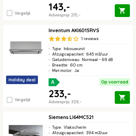
143,-
Vergelijk
Adviesprijs
215,-
Inventum AKI6015RVS
1 reviews
Type
:
Inbouwunit
Afzuigcapaciteit
:
645 m3/uur
Geluidsniveau
:
Normaal - 69 dB
Breedte
:
60 cm
Met motor
:
Ja
Holiday deal
Op voorraad
A
233,-
Vergelijk
Adviesprijs
329,-
Siemens LI64MC521
Type
:
Vlakscherm
Afzuigcapaciteit
:
394 m3/uur