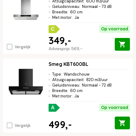
Afzuigcapaciteit
:
600 m3/uur
Geluidsniveau
:
Normaal - 73 dB
Breedte
:
60 cm
Met motor
:
Ja
Op voorraad
C
349,-
Vergelijk
Adviesprijs
569,-
Smeg KBT600BL
Type
:
Wandschouw
Afzuigcapaciteit
:
820 m3/uur
Geluidsniveau
:
Normaal - 72 dB
Breedte
:
60 cm
Met motor
:
Ja
Op voorraad
A
499,-
Vergelijk