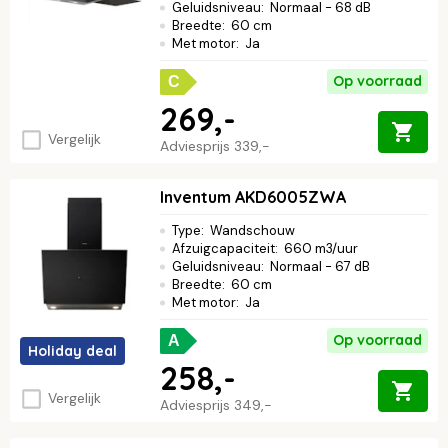
Geluidsniveau
:
Normaal - 68 dB
Breedte
:
60 cm
Met motor
:
Ja
Op voorraad
C
269,-
Vergelijk
Adviesprijs
339,-
Inventum AKD6005ZWA
Type
:
Wandschouw
Afzuigcapaciteit
:
660 m3/uur
Geluidsniveau
:
Normaal - 67 dB
Breedte
:
60 cm
Met motor
:
Ja
Op voorraad
A
Holiday deal
258,-
Vergelijk
Adviesprijs
349,-