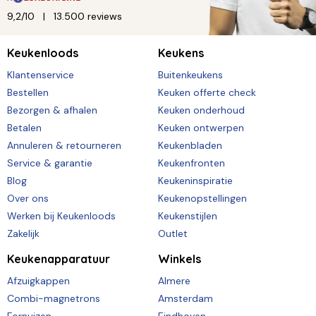
9,2/10
13.500 reviews
Keukenloods
Keukens
Klantenservice
Buitenkeukens
Bestellen
Keuken offerte check
Bezorgen & afhalen
Keuken onderhoud
Betalen
Keuken ontwerpen
Annuleren & retourneren
Keukenbladen
Service & garantie
Keukenfronten
Blog
Keukeninspiratie
Over ons
Keukenopstellingen
Werken bij Keukenloods
Keukenstijlen
Zakelijk
Outlet
Keukenapparatuur
Winkels
Afzuigkappen
Almere
Combi-magnetrons
Amsterdam
Fornuizen
Eindhoven