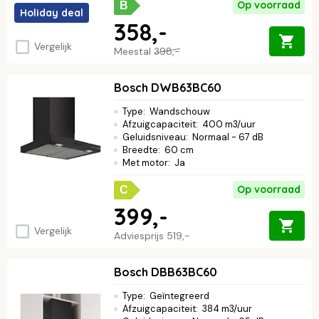
Op voorraad
B
Holiday deal
358,-
Vergelijk
Meestal
398,-
Bosch DWB63BC60
Type
:
Wandschouw
Afzuigcapaciteit
:
400 m3/uur
Geluidsniveau
:
Normaal - 67 dB
Breedte
:
60 cm
Met motor
:
Ja
Op voorraad
C
399,-
Vergelijk
Adviesprijs
519,-
Bosch DBB63BC60
Type
:
Geïntegreerd
Afzuigcapaciteit
:
384 m3/uur