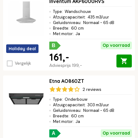
Inventum AKP6000RVS
Type
:
Wandschouw
Afzuigcapaciteit
:
435 m3/uur
Geluidsniveau
:
Normaal - 65 dB
Breedte
:
60 cm
Met motor
:
Ja
Op voorraad
B
Holiday deal
161,-
Vergelijk
Adviesprijs
199,-
Etna AO860ZT
2 reviews
Type
:
Onderbouw
Afzuigcapaciteit
:
303 m3/uur
Geluidsniveau
:
Normaal - 65 dB
Breedte
:
60 cm
Met motor
:
Ja
Op voorraad
A