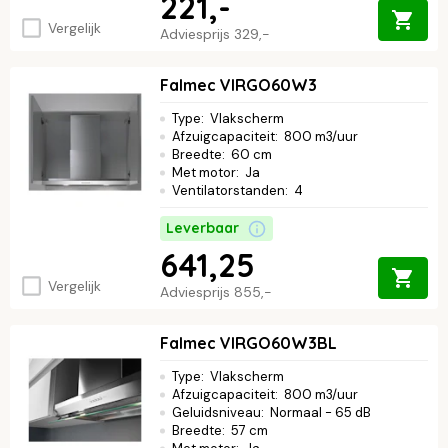
221,-
Vergelijk
Adviesprijs
329,-
Falmec VIRGO60W3
Type
:
Vlakscherm
Afzuigcapaciteit
:
800 m3/uur
Breedte
:
60 cm
Met motor
:
Ja
Ventilatorstanden
:
4
Leverbaar
641,25
Vergelijk
Adviesprijs
855,-
Falmec VIRGO60W3BL
Type
:
Vlakscherm
Afzuigcapaciteit
:
800 m3/uur
Geluidsniveau
:
Normaal - 65 dB
Breedte
:
57 cm