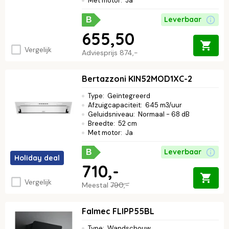
Met motor
:
Ja
Leverbaar
B
655,50
Vergelijk
Adviesprijs
874,-
Bertazzoni KIN52MOD1XC-2
Type
:
Geïntegreerd
Afzuigcapaciteit
:
645 m3/uur
Geluidsniveau
:
Normaal - 68 dB
Breedte
:
52 cm
Met motor
:
Ja
Leverbaar
B
Holiday deal
710,-
Vergelijk
Meestal
790,-
Falmec FLIPP55BL
Type
:
Wandschouw