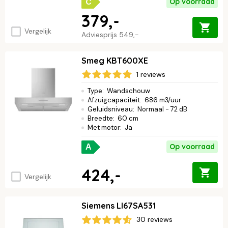
C
Op voorraad
379,-
Vergelijk
Adviesprijs
549,-
Smeg KBT600XE
1 reviews
Type
:
Wandschouw
Afzuigcapaciteit
:
686 m3/uur
Geluidsniveau
:
Normaal - 72 dB
Breedte
:
60 cm
Met motor
:
Ja
Op voorraad
A
424,-
Vergelijk
Siemens LI67SA531
30 reviews