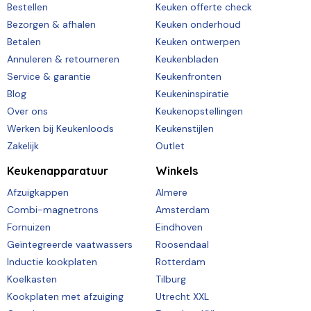
Bestellen
Keuken offerte check
Bezorgen & afhalen
Keuken onderhoud
Betalen
Keuken ontwerpen
Annuleren & retourneren
Keukenbladen
Service & garantie
Keukenfronten
Blog
Keukeninspiratie
Over ons
Keukenopstellingen
Werken bij Keukenloods
Keukenstijlen
Zakelijk
Outlet
Keukenapparatuur
Winkels
Afzuigkappen
Almere
Combi-magnetrons
Amsterdam
Fornuizen
Eindhoven
Geïntegreerde vaatwassers
Roosendaal
Inductie kookplaten
Rotterdam
Koelkasten
Tilburg
Kookplaten met afzuiging
Utrecht XXL