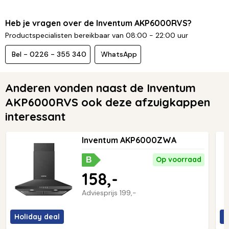
Heb je vragen over de Inventum AKP6000RVS?
Productspecialisten bereikbaar van 08:00 - 22:00 uur
Bel - 0226 - 355 340
WhatsApp
Anderen vonden naast de Inventum
AKP6000RVS ook deze afzuigkappen
interessant
Inventum AKP6000ZWA
Op voorraad
B
158,-
Adviesprijs
199,-
Holiday deal
H