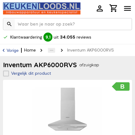
Klantwaardering
uit
34.055
reviews
9,1
Home
Inventum AKP6000RVS
Vorige
Inventum AKP6000RVS
afzuigkap
Vergelijk dit product
B