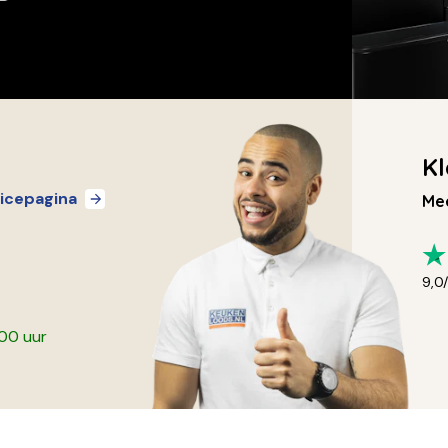
Kl
icepagina
Mee
9,0
:00 uur