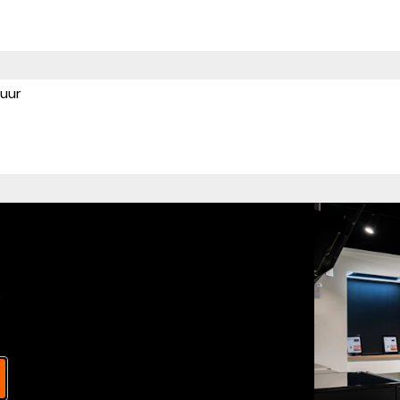
uur
s