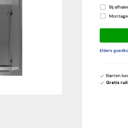
Bij afhal
Montage
Elders goedk
Klanten be
Gratis rui