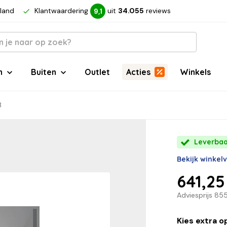
rland
Klantwaardering
uit
34.055
reviews
9,1
n
Buiten
Outlet
Acties
Winkels
3
Leverbaa
Bekijk winkel
641,25
Adviesprijs
855
Kies extra o