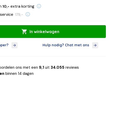
en
extra korting
10,-
service
179,-
In winkelwagen
oper?
Hulp nodig? Chat met ons
oordelen ons met een
9,1
uit
34.055
reviews
len
binnen 14 dagen