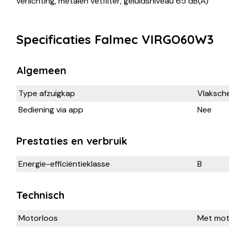
verlichting, metalen vetfilter, geluidsniveau 65 dB(A)
Specificaties Falmec VIRGO60W3
Algemeen
Type afzuigkap
Vlaksch
Bediening via app
Nee
Prestaties en verbruik
Energie-efficiëntieklasse
B
Technisch
Motorloos
Met mot