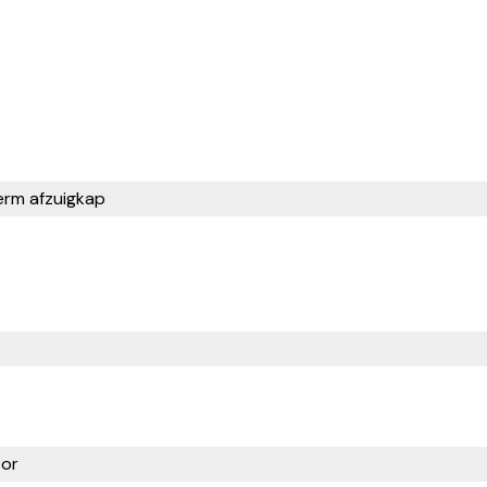
erm afzuigkap
or