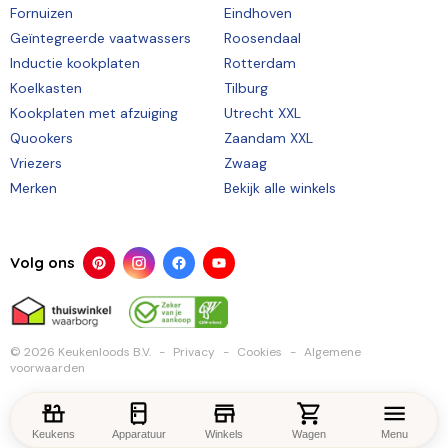
Fornuizen
Eindhoven
Geïntegreerde vaatwassers
Roosendaal
Inductie kookplaten
Rotterdam
Koelkasten
Tilburg
Kookplaten met afzuiging
Utrecht XXL
Quookers
Zaandam XXL
Vriezers
Zwaag
Merken
Bekijk alle winkels
Volg ons
© 2026 Keukenloods B.V.
Privacy
Cookies
Algemene
voorwaarden
Keukens
Apparatuur
Winkels
Wagen
Menu