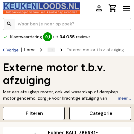
Klantwaardering
uit
34.055
reviews
9,1
Home
Externe motor t.b.v. afzuiging
Vorige
Externe motor t.b.v.
afzuiging
Met een afzuigkap motor, ook wel wasemkap of dampkap
motor genoemd, zorg je voor krachtige afzuiging van
meer...
kookdampen en geurtjes in je keuken. Bij ons vind je een
uitgebreid aanbod motoren en accessoires, zoals gevelmotoren,
Filteren
Categorie
externe motorunits, recirculatie motoren, binnenmotoren, kanaal
motoren, buitenmuur motoren, platdak motoren, plintmotoren
en meer. Zo kies je altijd de motor die perfect past bij jouw
Falmec KACL.786#41F