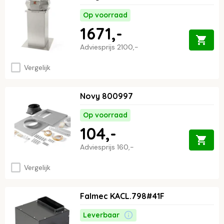
Op voorraad
1671,-
Adviesprijs
2100,-
Vergelijk
Novy 800997
Op voorraad
104,-
Adviesprijs
160,-
Vergelijk
Falmec KACL.798#41F
Leverbaar