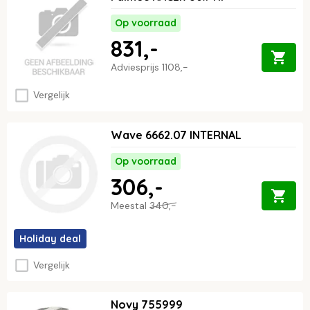
keuken en afzuigsysteem. Voor meer informatie of wil je
telefonisch bestellen, bel dan met
0226-355340
.
Op voorraad
831,-
Adviesprijs
1108,-
Vergelijk
Wave 6662.07 INTERNAL
Op voorraad
306,-
Meestal
340,-
Holiday deal
Vergelijk
Novy 755999