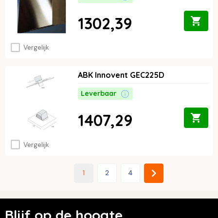
1302,39
Vergelijk
ABK Innovent GEC225D
Leverbaar
1407,29
Vergelijk
1
2
4
Blijf op de hoogte