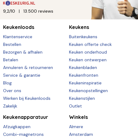
9,2/10
13.500 reviews
Keukenloods
Keukens
Klantenservice
Buitenkeukens
Bestellen
Keuken offerte check
Bezorgen & afhalen
Keuken onderhoud
Betalen
Keuken ontwerpen
Annuleren & retourneren
Keukenbladen
Service & garantie
Keukenfronten
Blog
Keukeninspiratie
Over ons
Keukenopstellingen
Werken bij Keukenloods
Keukenstijlen
Zakelijk
Outlet
Keukenapparatuur
Winkels
Afzuigkappen
Almere
Combi-magnetrons
Amsterdam