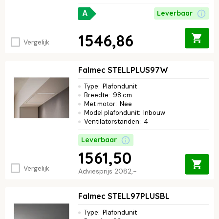
Leverbaar
A
1546,86
Vergelijk
Falmec STELLPLUS97W
Type
:
Plafondunit
Breedte
:
98 cm
Met motor
:
Nee
Model plafondunit
:
Inbouw
Ventilatorstanden
:
4
Leverbaar
1561,50
Vergelijk
Adviesprijs
2082,-
Falmec STELL97PLUSBL
Type
:
Plafondunit