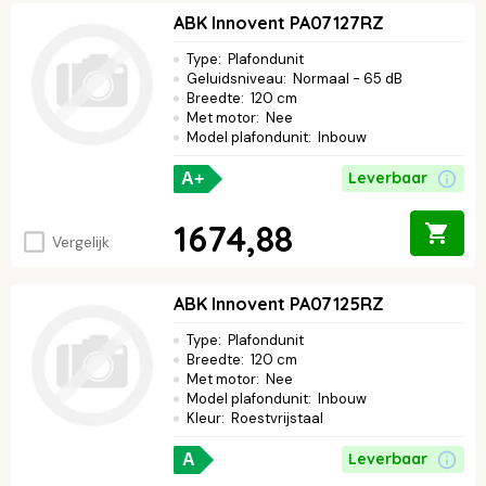
ABK Innovent PA07127RZ
Type
:
Plafondunit
Geluidsniveau
:
Normaal - 65 dB
Breedte
:
120 cm
Met motor
:
Nee
Model plafondunit
:
Inbouw
Leverbaar
A+
1674,88
Vergelijk
ABK Innovent PA07125RZ
Type
:
Plafondunit
Breedte
:
120 cm
Met motor
:
Nee
Model plafondunit
:
Inbouw
Kleur
:
Roestvrijstaal
Leverbaar
A