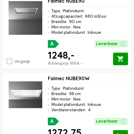
Falmec NUBE90
Type
:
Plafondunit
Afzuigcapaciteit
:
680 m3/uur
Breedte
:
90 cm
Met motor
:
Nee
Model plafondunit
:
Inbouw
Leverbaar
A
1248,-
Vergelijk
Adviesprijs
1664,-
Falmec NUBE90W
Type
:
Plafondunit
Breedte
:
98 cm
Met motor
:
Nee
Model plafondunit
:
Inbouw
Ventilatorstanden
:
4
Leverbaar
A
1272,75