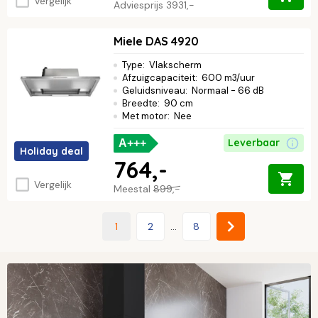
Vergelijk
Adviesprijs
3931,-
Miele DAS 4920
Type
:
Vlakscherm
Afzuigcapaciteit
:
600 m3/uur
Geluidsniveau
:
Normaal - 66 dB
Breedte
:
90 cm
Met motor
:
Nee
Leverbaar
A+++
Holiday deal
764,-
Vergelijk
Meestal
899,-
1
2
...
8