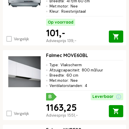
Breedte
:
41 t/m 60 cm
ons assortiment en ontdek de rust van koken met een afzuigkap
Met motor
:
Nee
zonder motor.
Lees verder ↓
Kleur
:
Roestvrijstaal
Op voorraad
101,-
Vergelijk
Adviesprijs
139,-
Falmec MOVE60BL
Type
:
Vlakscherm
Afzuigcapaciteit
:
800 m3/uur
Breedte
:
60 cm
Met motor
:
Nee
Ventilatorstanden
:
4
Leverbaar
B
1163,25
Vergelijk
Adviesprijs
1551,-