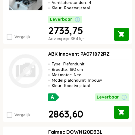
Ventilatorstanden
:
4
Kleur
:
Roestvrijstaal
Leverbaar
2733,75
Vergelijk
Adviesprijs
3645,-
ABK Innovent PA071872RZ
Type
:
Plafondunit
Breedte
:
180 cm
Met motor
:
Nee
Model plafondunit
:
Inbouw
Kleur
:
Roestvrijstaal
Leverbaar
A
2863,60
Vergelijk
Falmec DOWN120D3BL