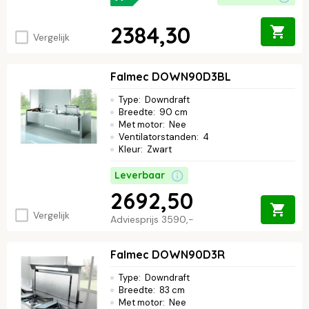
2384,30
Vergelijk
Falmec DOWN90D3BL
Type
:
Downdraft
Breedte
:
90 cm
Met motor
:
Nee
Ventilatorstanden
:
4
Kleur
:
Zwart
Leverbaar
2692,50
Vergelijk
Adviesprijs
3590,-
Falmec DOWN90D3R
Type
:
Downdraft
Breedte
:
83 cm
Met motor
:
Nee