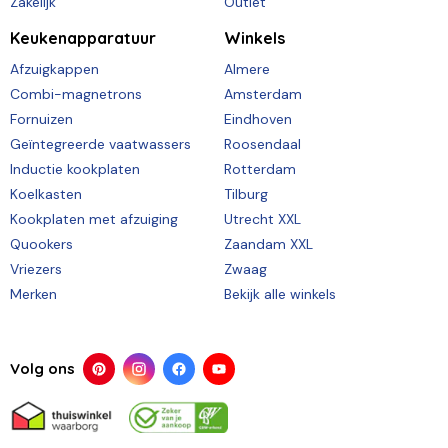
Zakelijk
Outlet
Keukenapparatuur
Winkels
Afzuigkappen
Almere
Combi-magnetrons
Amsterdam
Fornuizen
Eindhoven
Geïntegreerde vaatwassers
Roosendaal
Inductie kookplaten
Rotterdam
Koelkasten
Tilburg
Kookplaten met afzuiging
Utrecht XXL
Quookers
Zaandam XXL
Vriezers
Zwaag
Merken
Bekijk alle winkels
Volg ons