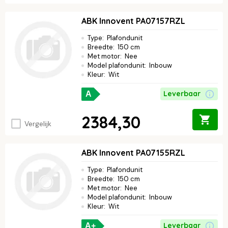
ABK Innovent PA07157RZL
Type
:
Plafondunit
Breedte
:
150 cm
Met motor
:
Nee
Model plafondunit
:
Inbouw
Kleur
:
Wit
Leverbaar
A
2384,30
Vergelijk
ABK Innovent PA07155RZL
Type
:
Plafondunit
Breedte
:
150 cm
Met motor
:
Nee
Model plafondunit
:
Inbouw
Kleur
:
Wit
Leverbaar
A+