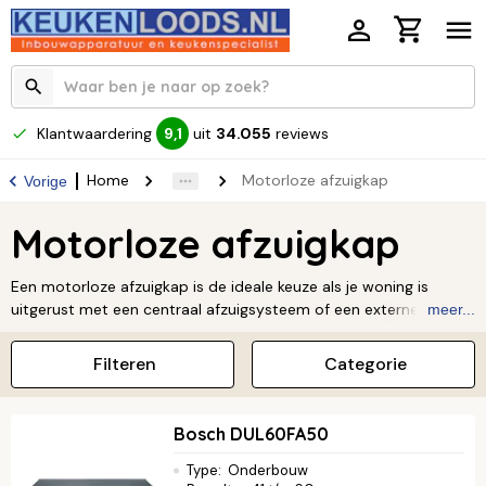
Klantwaardering
uit
34.055
reviews
9,1
Home
Motorloze afzuigkap
Vorige
Motorloze afzuigkap
Een motorloze afzuigkap is de ideale keuze als je woning is
uitgerust met een centraal afzuigsysteem of een externe motor.
meer...
Doordat de motor zich niet in de kap zelf bevindt, geniet je
tijdens het koken van een opvallend stille keuken zonder in te
Filteren
Categorie
leveren op zuigkracht. Je sluit deze afzuigkappen zonder motor
eenvoudig aan op het bestaande ventilatiekanaal, waarna ze
kookluchtjes efficiënt afvoeren via de centrale unit. Of je nu een
Bosch DUL60FA50
strak inbouwmodel zoekt of een opvallende wandschouw, er is
altijd een motorloze afzuigkap die past bij jouw interieur. Bekijk
Type
:
Onderbouw