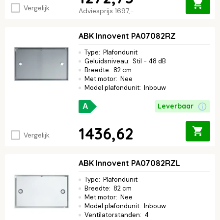
Vergelijk
Adviesprijs
1697,-
ABK Innovent PA07082RZ
Type
:
Plafondunit
Geluidsniveau
:
Stil - 48 dB
Breedte
:
82 cm
Met motor
:
Nee
Model plafondunit
:
Inbouw
Leverbaar
A
1436,62
Vergelijk
ABK Innovent PA07082RZL
Type
:
Plafondunit
Breedte
:
82 cm
Met motor
:
Nee
Model plafondunit
:
Inbouw
Ventilatorstanden
:
4