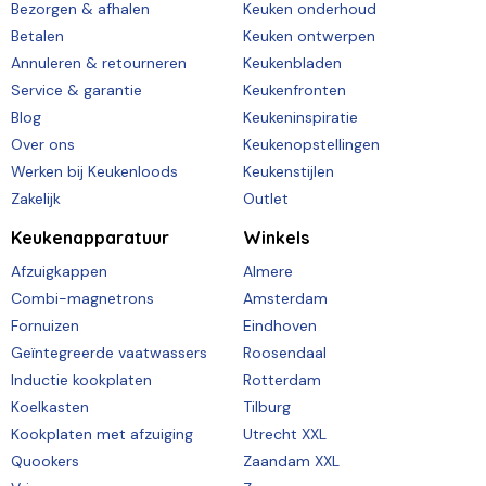
Bezorgen & afhalen
Keuken onderhoud
Betalen
Keuken ontwerpen
Annuleren & retourneren
Keukenbladen
Service & garantie
Keukenfronten
Blog
Keukeninspiratie
Over ons
Keukenopstellingen
Werken bij Keukenloods
Keukenstijlen
Zakelijk
Outlet
Keukenapparatuur
Winkels
Afzuigkappen
Almere
Combi-magnetrons
Amsterdam
Fornuizen
Eindhoven
Geïntegreerde vaatwassers
Roosendaal
Inductie kookplaten
Rotterdam
Koelkasten
Tilburg
Kookplaten met afzuiging
Utrecht XXL
Quookers
Zaandam XXL