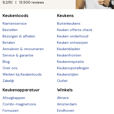
9,2/10
13.500 reviews
Keukenloods
Keukens
Klantenservice
Buitenkeukens
Bestellen
Keuken offerte check
Bezorgen & afhalen
Keuken onderhoud
Betalen
Keuken ontwerpen
Annuleren & retourneren
Keukenbladen
Service & garantie
Keukenfronten
Blog
Keukeninspiratie
Over ons
Keukenopstellingen
Werken bij Keukenloods
Keukenstijlen
Zakelijk
Outlet
Keukenapparatuur
Winkels
Afzuigkappen
Almere
Combi-magnetrons
Amsterdam
Fornuizen
Eindhoven