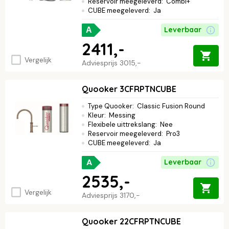
Reservoir meegeleverd
:
Combi+
CUBE meegeleverd
:
Ja
Leverbaar
A
2411,-
Vergelijk
Adviesprijs
3015,-
Quooker 3CFRPTNCUBE
Type Quooker
:
Classic Fusion Round
Kleur
:
Messing
Flexibele uittrekslang
:
Nee
Reservoir meegeleverd
:
Pro3
CUBE meegeleverd
:
Ja
A
Leverbaar
2535,-
Vergelijk
Adviesprijs
3170,-
Quooker 22CFRPTNCUBE