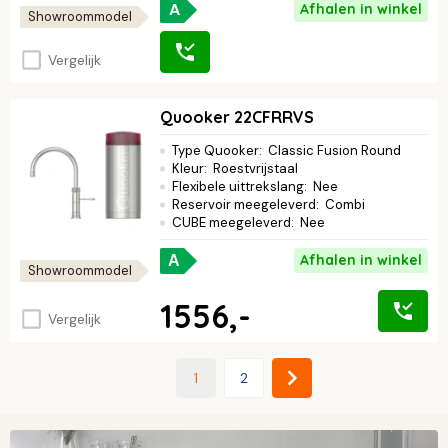
A
Afhalen in winkel
Showroommodel
Vergelijk
Quooker 22CFRRVS
Type Quooker
:
Classic Fusion Round
Kleur
:
Roestvrijstaal
Flexibele uittrekslang
:
Nee
Reservoir meegeleverd
:
Combi
CUBE meegeleverd
:
Nee
Afhalen in winkel
A
Showroommodel
1556,-
Vergelijk
1
2