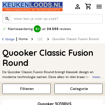
Klantwaardering
uit
34.055
reviews
9,1
Home
Quooker Classic Fusion Round
Vorige
Quooker Classic Fusion
Round
De Quooker Classic Fusion Round brengt klassiek design en
moderne technologie samen. Deze alles-in-één kraan levert
meer...
kokend, warm en koud water, ideaal voor elke keuken. Met zijn
ronde vorm en verfijnde details straalt hij tijdloze elegantie uit.
Filteren
Categorie
Dankzij de innovatieve functies bespaar je tijd, energie en ruimte.
De Classic Fusion Round is perfect voor wie functionaliteit en
klassieke stijl wil combineren.
Lees verder ↓
Quooker 3CFRRVS