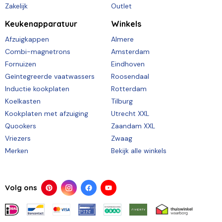
Zakelijk
Outlet
Keukenapparatuur
Winkels
Afzuigkappen
Almere
Combi-magnetrons
Amsterdam
Fornuizen
Eindhoven
Geïntegreerde vaatwassers
Roosendaal
Inductie kookplaten
Rotterdam
Koelkasten
Tilburg
Kookplaten met afzuiging
Utrecht XXL
Quookers
Zaandam XXL
Vriezers
Zwaag
Merken
Bekijk alle winkels
Volg ons