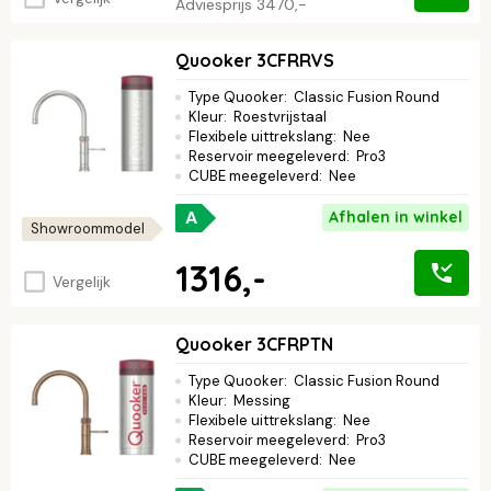
Adviesprijs
3470,-
Quooker 3CFRRVS
Type Quooker
:
Classic Fusion Round
Kleur
:
Roestvrijstaal
Flexibele uittrekslang
:
Nee
Reservoir meegeleverd
:
Pro3
CUBE meegeleverd
:
Nee
A
Afhalen in winkel
Showroommodel
1316,-
Vergelijk
Quooker 3CFRPTN
Type Quooker
:
Classic Fusion Round
Kleur
:
Messing
Flexibele uittrekslang
:
Nee
Reservoir meegeleverd
:
Pro3
CUBE meegeleverd
:
Nee