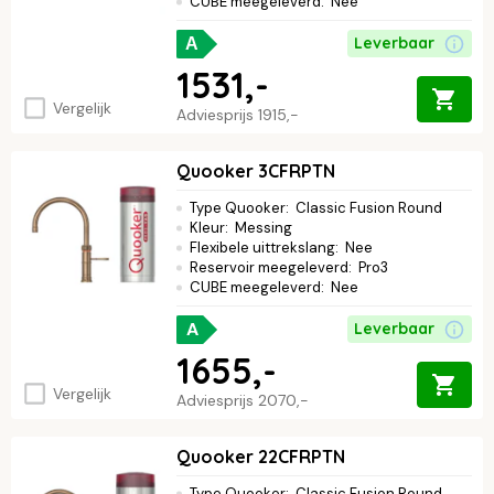
CUBE meegeleverd
:
Nee
Leverbaar
A
1531,-
Vergelijk
Adviesprijs
1915,-
Quooker 3CFRPTN
Type Quooker
:
Classic Fusion Round
Kleur
:
Messing
Flexibele uittrekslang
:
Nee
Reservoir meegeleverd
:
Pro3
CUBE meegeleverd
:
Nee
A
Leverbaar
1655,-
Vergelijk
Adviesprijs
2070,-
Quooker 22CFRPTN
Type Quooker
:
Classic Fusion Round