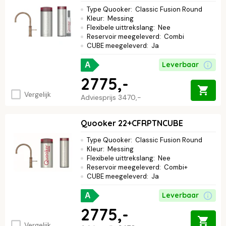
Type Quooker
:
Classic Fusion Round
Kleur
:
Messing
Flexibele uittrekslang
:
Nee
Reservoir meegeleverd
:
Combi
CUBE meegeleverd
:
Ja
Leverbaar
A
2775,-
Vergelijk
Adviesprijs
3470,-
Quooker 22+CFRPTNCUBE
Type Quooker
:
Classic Fusion Round
Kleur
:
Messing
Flexibele uittrekslang
:
Nee
Reservoir meegeleverd
:
Combi+
CUBE meegeleverd
:
Ja
Leverbaar
A
2775,-
Vergelijk