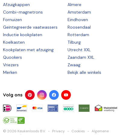
Afzuigkappen
Almere
Combi-magnetrons
Amsterdam
Fornuizen
Eindhoven
Geïntegreerde vaatwassers
Roosendaal
Inductie kookplaten
Rotterdam
Koelkasten
Tilburg
Kookplaten met afzuiging
Utrecht XXL
Quookers
Zaandam XXL
Vriezers
Zwaag
Merken
Bekijk alle winkels
Volg ons
© 2026 Keukenloods B.V.
Privacy
Cookies
Algemene