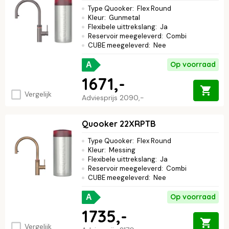
Type Quooker
:
Flex Round
Kleur
:
Gunmetal
Flexibele uittrekslang
:
Ja
Reservoir meegeleverd
:
Combi
CUBE meegeleverd
:
Nee
Op voorraad
A
1671,-
Vergelijk
Adviesprijs
2090,-
Quooker 22XRPTB
Type Quooker
:
Flex Round
Kleur
:
Messing
Flexibele uittrekslang
:
Ja
Reservoir meegeleverd
:
Combi
CUBE meegeleverd
:
Nee
Op voorraad
A
1735,-
Vergelijk