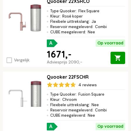
Quooker 22XSRCO
Type Quooker
:
Flex Square
Kleur
:
Rosé koper
Flexibele uittrekslang
:
Ja
Reservoir meegeleverd
:
Combi
CUBE meegeleverd
:
Nee
Op voorraad
A
1671,-
Vergelijk
Adviesprijs
2090,-
Quooker 22FSCHR
4 reviews
Type Quooker
:
Fusion Square
Kleur
:
Chroom
Flexibele uittrekslang
:
Nee
Reservoir meegeleverd
:
Combi
CUBE meegeleverd
:
Nee
Op voorraad
A