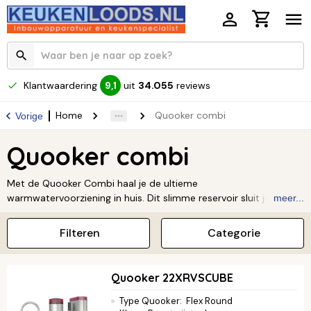
Klantwaardering
uit
34.055
reviews
9,1
Home
Quooker combi
Vorige
Quooker combi
Met de Quooker Combi haal je de ultieme
warmwatervoorziening in huis. Dit slimme reservoir sluit je aan
meer...
op de koudwaterleiding en levert vervolgens direct kokend water
én al het warme water voor je keukenmengkraan. Eén aansluiting,
Filteren
Categorie
verschillende functies. Omdat de Combi je gewone keukenboiler
vervangt, is het ook nog eens een ontzettend ruimtebesparende
oplossing. Ontdek het gemak en kies het model dat perfect in
Quooker 22XRVSCUBE
jouw keuken past!
Lees verder ↓
Type Quooker
:
Flex Round