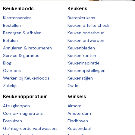
Keukenloods
Keukens
Klantenservice
Buitenkeukens
Bestellen
Keuken offerte check
Bezorgen & afhalen
Keuken onderhoud
Betalen
Keuken ontwerpen
Annuleren & retourneren
Keukenbladen
Service & garantie
Keukenfronten
Blog
Keukeninspiratie
Over ons
Keukenopstellingen
Werken bij Keukenloods
Keukenstijlen
Zakelijk
Outlet
Keukenapparatuur
Winkels
Afzuigkappen
Almere
Combi-magnetrons
Amsterdam
Fornuizen
Eindhoven
Geïntegreerde vaatwassers
Roosendaal