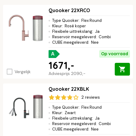
Quooker 22XRCO
Type Quooker
:
Flex Round
Kleur
:
Rosé koper
Flexibele uittrekslang
:
Ja
Reservoir meegeleverd
:
Combi
CUBE meegeleverd
:
Nee
Op voorraad
A
1671,-
Vergelijk
Adviesprijs
2090,-
Quooker 22XBLK
2 reviews
Type Quooker
:
Flex Round
Kleur
:
Zwart
Flexibele uittrekslang
:
Ja
Reservoir meegeleverd
:
Combi
CUBE meegeleverd
:
Nee