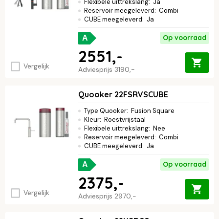
Flexibele uittrekslang
:
Ja
Reservoir meegeleverd
:
Combi
CUBE meegeleverd
:
Ja
Op voorraad
A
2551,-
Vergelijk
Adviesprijs
3190,-
Quooker 22FSRVSCUBE
Type Quooker
:
Fusion Square
Kleur
:
Roestvrijstaal
Flexibele uittrekslang
:
Nee
Reservoir meegeleverd
:
Combi
CUBE meegeleverd
:
Ja
Op voorraad
A
2375,-
Vergelijk
Adviesprijs
2970,-