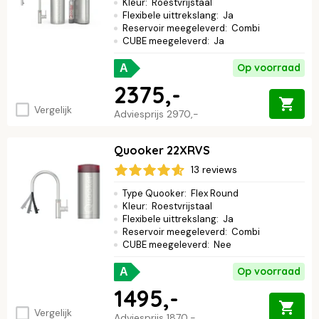
Kleur
:
Roestvrijstaal
Flexibele uittrekslang
:
Ja
Reservoir meegeleverd
:
Combi
CUBE meegeleverd
:
Ja
Op voorraad
A
2375,-
Vergelijk
Adviesprijs
2970,-
Quooker 22XRVS
13 reviews
Type Quooker
:
Flex Round
Kleur
:
Roestvrijstaal
Flexibele uittrekslang
:
Ja
Reservoir meegeleverd
:
Combi
CUBE meegeleverd
:
Nee
Op voorraad
A
1495,-
Vergelijk
Adviesprijs
1870,-