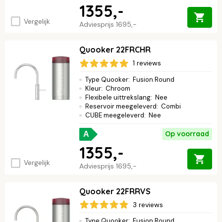
1355,-
Vergelijk
Adviesprijs
1695,-
Quooker 22FRCHR
1 reviews
Type Quooker
:
Fusion Round
Kleur
:
Chroom
Flexibele uittrekslang
:
Nee
Reservoir meegeleverd
:
Combi
CUBE meegeleverd
:
Nee
Op voorraad
A
1355,-
Vergelijk
Adviesprijs
1695,-
Quooker 22FRRVS
3 reviews
Type Quooker
:
Fusion Round