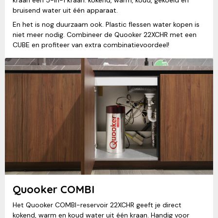
kraan een 5-in-1 kraan: kokend, warm, koud, gekoeld en
bruisend water uit één apparaat.
En het is nog duurzaam ook. Plastic flessen water kopen is
niet meer nodig. Combineer de Quooker 22XCHR met een
CUBE en profiteer van extra combinatievoordeel!
Quooker COMBI
Het Quooker COMBI-reservoir 22XCHR geeft je direct
kokend, warm en koud water uit één kraan. Handig voor