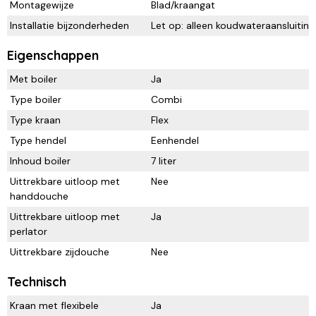
Montagewijze
Blad/kraangat
Installatie bijzonderheden
Let op: alleen koudwateraansluiting
Eigenschappen
Met boiler
Ja
Type boiler
Combi
Type kraan
Flex
Type hendel
Eenhendel
Inhoud boiler
7 liter
Uittrekbare uitloop met
Nee
handdouche
Uittrekbare uitloop met
Ja
perlator
Uittrekbare zijdouche
Nee
Technisch
Kraan met flexibele
Ja