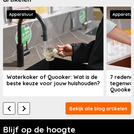
Apparatuur
Apparatu
Waterkoker of Quooker: Wat is de
7 redene
beste keuze voor jouw huishouden?
tegenwoo
Quooker 
Bekijk alle blog artikelen
Blijf op de hoogte