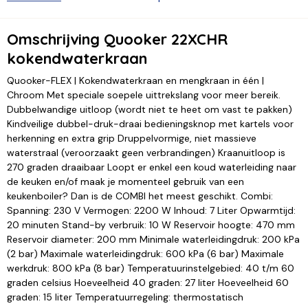
Omschrijving Quooker 22XCHR
kokendwaterkraan
Quooker-FLEX | Kokendwaterkraan en mengkraan in één |
Chroom Met speciale soepele uittrekslang voor meer bereik.
Dubbelwandige uitloop (wordt niet te heet om vast te pakken)
Kindveilige dubbel-druk-draai bedieningsknop met kartels voor
herkenning en extra grip Druppelvormige, niet massieve
waterstraal (veroorzaakt geen verbrandingen) Kraanuitloop is
270 graden draaibaar Loopt er enkel een koud waterleiding naar
de keuken en/of maak je momenteel gebruik van een
keukenboiler? Dan is de COMBI het meest geschikt. Combi:
Spanning: 230 V Vermogen: 2200 W Inhoud: 7 Liter Opwarmtijd:
20 minuten Stand-by verbruik: 10 W Reservoir hoogte: 470 mm
Reservoir diameter: 200 mm Minimale waterleidingdruk: 200 kPa
(2 bar) Maximale waterleidingdruk: 600 kPa (6 bar) Maximale
werkdruk: 800 kPa (8 bar) Temperatuurinstelgebied: 40 t/m 60
graden celsius Hoeveelheid 40 graden: 27 liter Hoeveelheid 60
graden: 15 liter Temperatuurregeling: thermostatisch