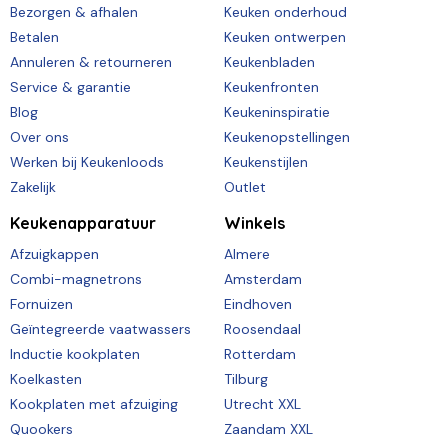
Bezorgen & afhalen
Keuken onderhoud
Betalen
Keuken ontwerpen
Annuleren & retourneren
Keukenbladen
Service & garantie
Keukenfronten
Blog
Keukeninspiratie
Over ons
Keukenopstellingen
Werken bij Keukenloods
Keukenstijlen
Zakelijk
Outlet
Keukenapparatuur
Winkels
Afzuigkappen
Almere
Combi-magnetrons
Amsterdam
Fornuizen
Eindhoven
Geïntegreerde vaatwassers
Roosendaal
Inductie kookplaten
Rotterdam
Koelkasten
Tilburg
Kookplaten met afzuiging
Utrecht XXL
Quookers
Zaandam XXL