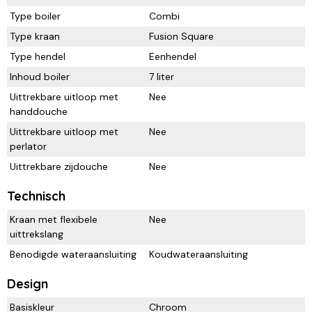
Type boiler
Combi
Type kraan
Fusion Square
Type hendel
Eenhendel
Inhoud boiler
7 liter
Uittrekbare uitloop met
Nee
handdouche
Uittrekbare uitloop met
Nee
perlator
Uittrekbare zijdouche
Nee
Technisch
Kraan met flexibele
Nee
uittrekslang
Benodigde wateraansluiting
Koudwateraansluiting
Design
Basiskleur
Chroom