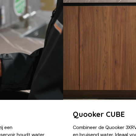
Quooker CUBE
ij een
Combineer de Quooker 3XRV
eservoir houdt water
en bruisend water. Ideaal vo