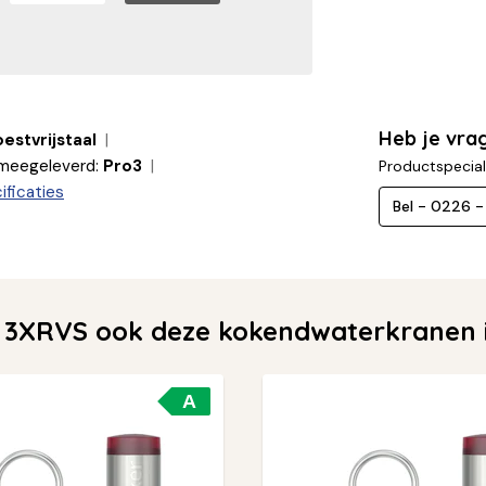
Heb je vra
estvrijstaal
 meegeleverd:
Pro3
Productspecial
ificaties
Bel - 0226 
 3XRVS ook deze kokendwaterkranen i
A