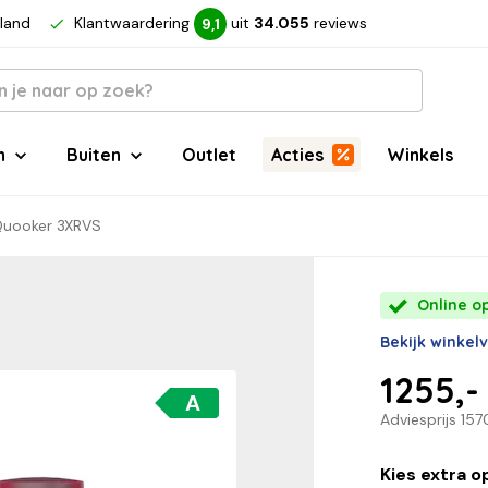
rland
Klantwaardering
uit
34.055
reviews
9,1
n
Buiten
Outlet
Acties
Winkels
uooker 3XRVS
Online op
Bekijk winkel
1255,-
A
Adviesprijs
157
Kies extra o