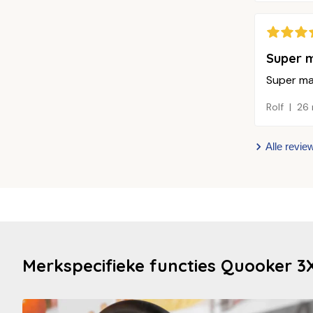
Super m
Super mak
Rolf
26 
Alle revie
Merkspecifieke functies Quooker 