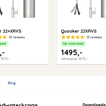
r 22+XRVS
Quooker 22XRVS
10 reviews
13 reviews
raad
Op voorraad
,-
1495,-
s
1870,-
Adviesprijs
1870,-
s
Blog
ndwaterkraan
Downloads