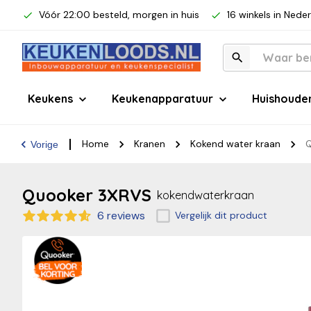
Vóór 22:00 besteld, morgen in huis
16 winkels in Nede
Keukens
Keukenapparatuur
Huishoude
Home
Kranen
Kokend water kraan
Q
Vorige
Quooker 3XRVS
kokendwaterkraan
6 reviews
Vergelijk dit product