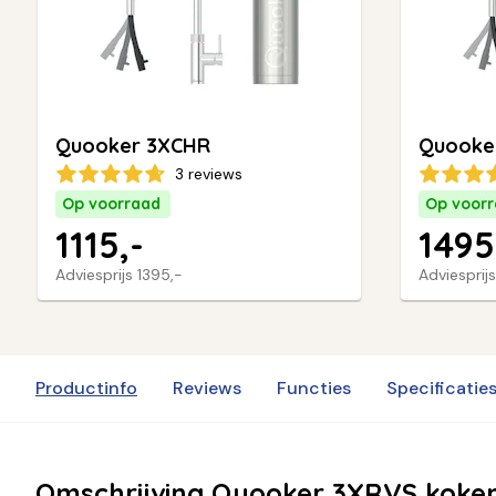
Quooker 3XCHR
Quooke
3 reviews
Op voorraad
Op voor
1115,-
1495
Adviesprijs
1395,-
Adviesprij
Productinfo
Reviews
Functies
Specificatie
Omschrijving Quooker 3XRVS koke