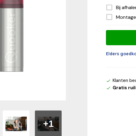
Bij afhal
Montage
Elders goedk
Klanten be
Gratis rui
+1