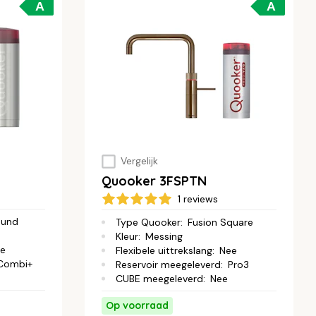
A
A
Vergelijk
Quooker 3FSPTN
1 reviews
ound
Type Quooker
:
Fusion Square
Kleur
:
Messing
e
Flexibele uittrekslang
:
Nee
Combi+
Reservoir meegeleverd
:
Pro3
CUBE meegeleverd
:
Nee
Op voorraad