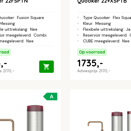
r 22FSPTN
Quooker 22+XSPTB
Quooker
:
Fusion Square
Type Quooker
:
Flex Squ
Messing
Kleur
:
Messing
le uittrekslang
:
Nee
Flexibele uittrekslang
:
Ja
oir meegeleverd
:
Combi
Reservoir meegeleverd
:
meegeleverd
:
Nee
CUBE meegeleverd
:
Nee
raad
Op voorraad
,-
1735,-
js
2170,-
Adviesprijs
2170,-
A