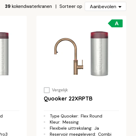
39
kokendwaterkranen
Aanbevolen
Sorteer op
A
Vergelijk
Quooker 22XRPTB
nd
Type Quooker
:
Flex Round
Kleur
:
Messing
Flexibele uittrekslang
:
Ja
Pro3
Reservoir meegeleverd
:
Combi