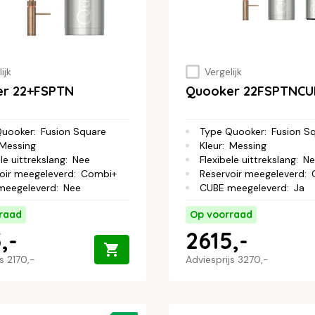
ijk
Vergelijk
r 22+FSPTN
Quooker 22FSPTNCU
Quooker
:
Fusion Square
Type Quooker
:
Fusion S
Messing
Kleur
:
Messing
le uittrekslang
:
Nee
Flexibele uittrekslang
:
Ne
oir meegeleverd
:
Combi+
Reservoir meegeleverd
:
meegeleverd
:
Nee
CUBE meegeleverd
:
Ja
raad
Op voorraad
,-
2615,-
js
2170,-
Adviesprijs
3270,-