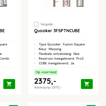
Vergelijk
BE
Quooker 3FSPTNCUBE
quare
Type Quooker
:
Fusion Square
Kleur
:
Messing
e
Flexibele uittrekslang
:
Nee
Combi
Reservoir meegeleverd
:
Pro3
CUBE meegeleverd
:
Ja
Op voorraad
2375,-
Adviesprijs
2970,-