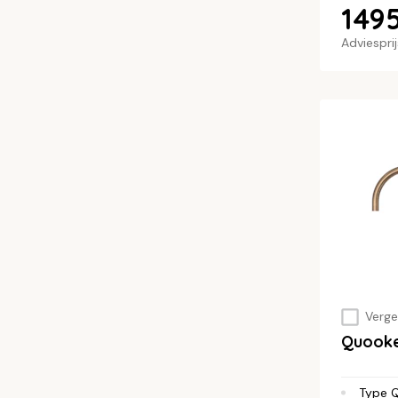
1495
Adviespri
Vergel
Quook
Type 