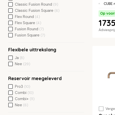
CUBE 
Classic Fusion Round
(9)
Classic Fusion Square
(6)
Op voor
Flex Round
(4)
1735
Flex Square
(4)
Fusion Round
(7)
Adviespri
Fusion Square
(7)
Flexibele uittrekslang
Ja
(8)
Nee
(29)
Reservoir meegeleverd
Pro3
(10)
Combi
(10)
Combi+
(11)
Nee
(6)
Vergel