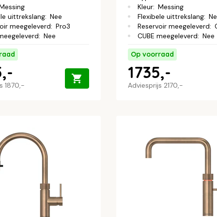
Messing
Kleur
:
Messing
le uittrekslang
:
Nee
Flexibele uittrekslang
:
Ne
oir meegeleverd
:
Pro3
Reservoir meegeleverd
:
meegeleverd
:
Nee
CUBE meegeleverd
:
Nee
raad
Op voorraad
,-
1735,-
js
1870,-
Adviesprijs
2170,-