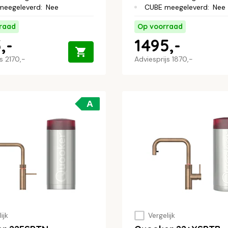
meegeleverd
:
Nee
CUBE meegeleverd
:
Nee
raad
Op voorraad
,-
1495,-
js
2170,-
Adviesprijs
1870,-
A
ijk
Vergelijk