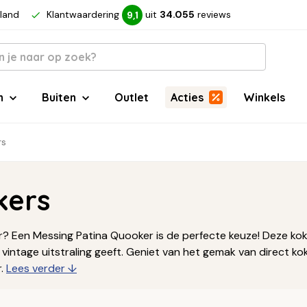
rland
Klantwaardering
uit
34.055
reviews
9,1
n
Buiten
Outlet
Acties
Winkels
rs
kers
? Een Messing Patina Quooker is de perfecte keuze! Deze koke
 vintage uitstraling geeft. Geniet van het gemak van direct k
r.
Lees verder ↓