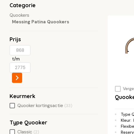
Categorie
Quookers
Messing Patina Quookers
Prijs
t/m
Vergel
Keurmerk
Quook
Quooker kortingsactie
(33)
Type 
Kleur
:
Type Quooker
Flexibe
Classic
(2)
Reserv