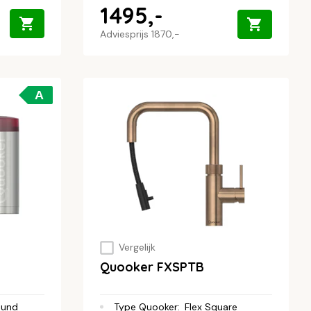
1495,-
Adviesprijs
1870,-
A
Vergelijk
Quooker FXSPTB
ound
Type Quooker
:
Flex Square