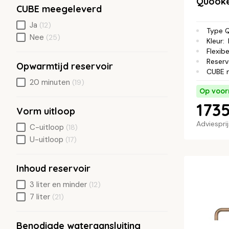
Quooke
CUBE meegeleverd
Ja
(12)
Type 
Nee
(25)
Kleur
:
Flexibe
Reserv
Opwarmtijd reservoir
CUBE 
20 minuten
(19)
Op voor
1735
Vorm uitloop
Adviespri
C-uitloop
(18)
U-uitloop
(17)
Inhoud reservoir
3 liter en minder
(12)
7 liter
(21)
Benodigde wateraansluiting