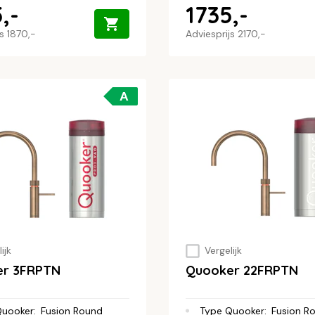
,-
1735,-
js
1870,-
Adviesprijs
2170,-
A
ijk
Vergelijk
er 3FRPTN
Quooker 22FRPTN
Quooker
:
Fusion Round
Type Quooker
:
Fusion R