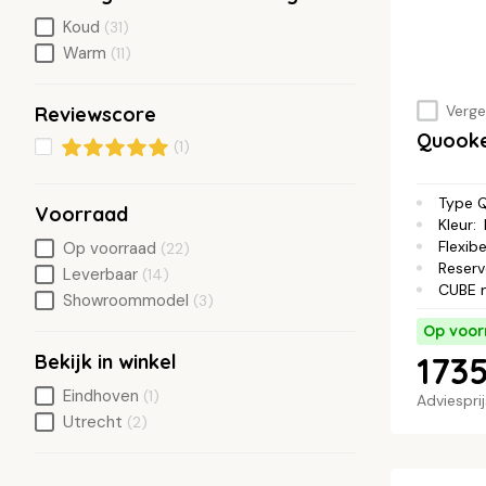
Koud
(31)
Warm
(11)
Vergel
Reviewscore
Quooke
(1)
Type 
Voorraad
Kleur
:
Flexibe
Op voorraad
(22)
Reserv
Leverbaar
(14)
CUBE 
Showroommodel
(3)
Op voor
Bekijk in winkel
1735
Eindhoven
(1)
Adviespri
Utrecht
(2)