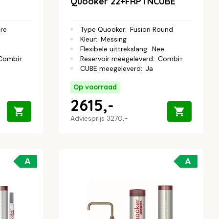
Quooker 22+FRPTNCUBE
are
Type Quooker
:
Fusion Round
Kleur
:
Messing
Flexibele uittrekslang
:
Nee
Combi+
Reservoir meegeleverd
:
Combi+
CUBE meegeleverd
:
Ja
Op voorraad
2615,-
Adviesprijs
3270,-
A
A