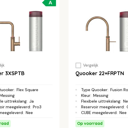
A
ijk
Vergelijk
er 3XSPTB
Quooker 22+FRPTN
Quooker
:
Flex Square
Type Quooker
:
Fusion R
Messing
Kleur
:
Messing
le uittrekslang
:
Ja
Flexibele uittrekslang
:
Ne
oir meegeleverd
:
Pro3
Reservoir meegeleverd
:
meegeleverd
:
Nee
CUBE meegeleverd
:
Nee
raad
Op voorraad