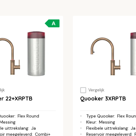
A
ijk
Vergelijk
er 22+XRPTB
Quooker 3XRPTB
Quooker
:
Flex Round
Type Quooker
:
Flex Rou
Messing
Kleur
:
Messing
le uittrekslang
:
Ja
Flexibele uittrekslang
:
Ja
oir meegeleverd
:
Combi+
Reservoir meegeleverd
: