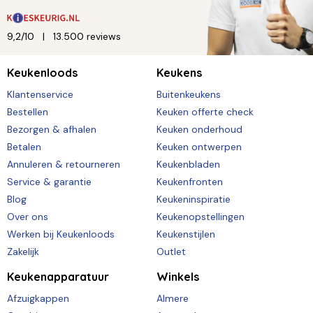
9,2/10
13.500 reviews
Keukenloods
Keukens
Klantenservice
Buitenkeukens
Bestellen
Keuken offerte check
Bezorgen & afhalen
Keuken onderhoud
Betalen
Keuken ontwerpen
Annuleren & retourneren
Keukenbladen
Service & garantie
Keukenfronten
Blog
Keukeninspiratie
Over ons
Keukenopstellingen
Werken bij Keukenloods
Keukenstijlen
Zakelijk
Outlet
Keukenapparatuur
Winkels
Afzuigkappen
Almere