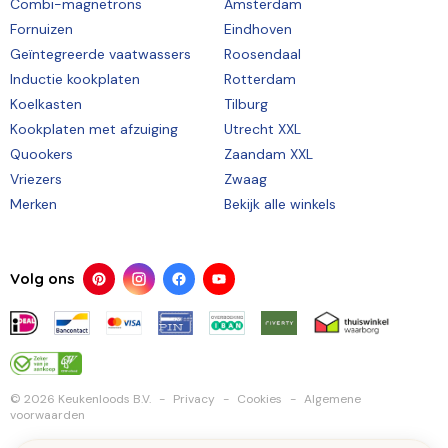
Combi-magnetrons
Amsterdam
Fornuizen
Eindhoven
Geïntegreerde vaatwassers
Roosendaal
Inductie kookplaten
Rotterdam
Koelkasten
Tilburg
Kookplaten met afzuiging
Utrecht XXL
Quookers
Zaandam XXL
Vriezers
Zwaag
Merken
Bekijk alle winkels
Volg ons
© 2026 Keukenloods B.V.
Privacy
Cookies
Algemene
voorwaarden