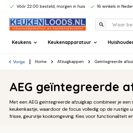
Vóór 22:00 besteld, morgen in huis
16 winkels in Nede
Keukens
Keukenapparatuur
Huishoude
Home
Afzuigkappen
Geïntegreerde afzu
Vorige
AEG geïntegreerde a
Met een AEG geïntegreerde afzuigkap combineer je een 
keukenkastje, waardoor de focus volledig op de rustige ui
frisse, geurvrije kookomgeving. Kies voor functionaliteit 
oplossing voor jouw keuken. Lees meer over
AEG keukena