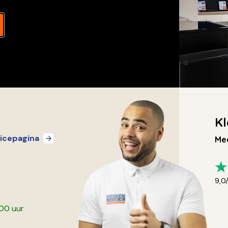
Kl
icepagina
Mee
9,0
:00 uur