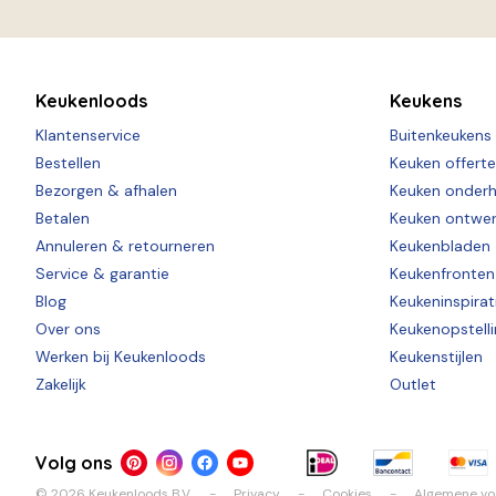
Keukenloods
Keukens
Klantenservice
Buitenkeukens
Bestellen
Keuken offert
Bezorgen & afhalen
Keuken onder
Betalen
Keuken ontwe
Annuleren & retourneren
Keukenbladen
Service & garantie
Keukenfronten
Blog
Keukeninspirat
Over ons
Keukenopstell
Werken bij Keukenloods
Keukenstijlen
Zakelijk
Outlet
Volg ons
© 2026 Keukenloods B.V.
Privacy
Cookies
Algemene v