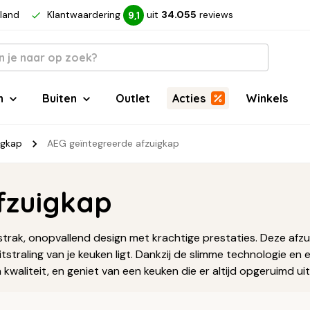
rland
Klantwaardering
uit
34.055
reviews
9,1
n
Buiten
Outlet
Acties
Winkels
igkap
AEG geïntegreerde afzuigkap
fzuigkap
strak, onopvallend design met krachtige prestaties. Deze a
tstraling van je keuken ligt. Dankzij de slimme technologie en 
en kwaliteit, en geniet van een keuken die er altijd opgeruimd u
pparatuur
.