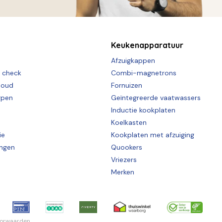
Keukenapparatuur
Afzuigkappen
e check
Combi-magnetrons
houd
Fornuizen
rpen
Geïntegreerde vaatwassers
Inductie kookplaten
Koelkasten
ie
Kookplaten met afzuiging
ingen
Quookers
Vriezers
Merken
oorwaarden