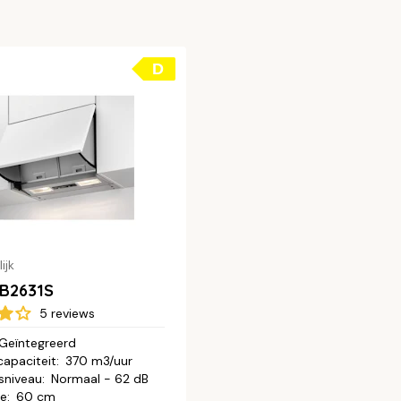
D
ijk
B2631S
5 reviews
Geïntegreerd
capaciteit
:
370 m3/uur
sniveau
:
Normaal - 62 dB
te
:
60 cm