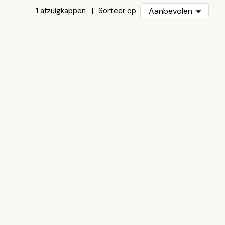
1
afzuigkappen
Aanbevolen
Sorteer op