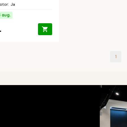
otor
:
Ja
3 aug.
-
1
s