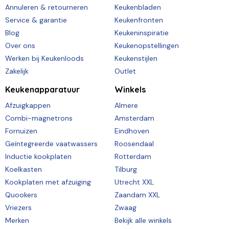
Annuleren & retourneren
Keukenbladen
Service & garantie
Keukenfronten
Blog
Keukeninspiratie
Over ons
Keukenopstellingen
Werken bij Keukenloods
Keukenstijlen
Zakelijk
Outlet
Keukenapparatuur
Winkels
Afzuigkappen
Almere
Combi-magnetrons
Amsterdam
Fornuizen
Eindhoven
Geïntegreerde vaatwassers
Roosendaal
Inductie kookplaten
Rotterdam
Koelkasten
Tilburg
Kookplaten met afzuiging
Utrecht XXL
Quookers
Zaandam XXL
Vriezers
Zwaag
Merken
Bekijk alle winkels