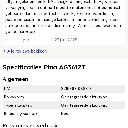
26 jaar geleden een ETNA afzuigkap aangeschaft. Hij was aan
vervanging toe en dat had meer te maken met het esthetisch
gebeuren dan met het technische. Bij komend voordeel hij
paste precies in de huidige keuken, maar de verlichting is een
stuk beter en hij is minder luidruchtig . Al met al een weer een
goede aankoop.
r********@q**********
27 juni 2025
Alle reviews bekijken
Specificaties Etna AG361ZT
Algemeen
EAN
8715393188649
Bouwvorm
Geïntegreerde afzuigkap
Type afzuigkap
Geintegreerde afzuigkap
Bediening via app
Nee
Prestaties en verbruik