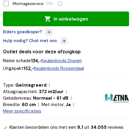
Montageservice
179,-
In winkelwagen
Elders goedkoper?
Hulp nodig? Chat met ons
Outlet deals voor deze afzuigkap
Kleine schade
134,-
Keukenloods Drunen
Uitgepakt
152,-
Keukenloods Roosendaal
Type:
Geïntegreerd
Afzuigcapaciteit:
372 m3/uur
Geluidsniveau:
Normaal - 61 dB
Breedte:
60 cm
Met motor:
Ja
Meer specificaties
Klanten beoordelen ons met een
9,1
uit
34.055
reviews