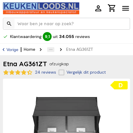
Klantwaardering
uit
34.055
reviews
9,1
Home
Etna AG361ZT
Vorige
Etna AG361ZT
afzuigkap
24 reviews
Vergelijk dit product
D