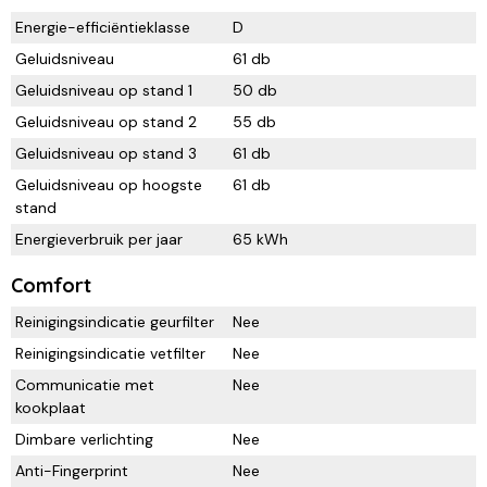
Energie-efficiëntieklasse
D
Geluidsniveau
61 db
Geluidsniveau op stand 1
50 db
Geluidsniveau op stand 2
55 db
Geluidsniveau op stand 3
61 db
Geluidsniveau op hoogste
61 db
stand
Energieverbruik per jaar
65 kWh
Comfort
Reinigingsindicatie geurfilter
Nee
Reinigingsindicatie vetfilter
Nee
Communicatie met
Nee
kookplaat
Dimbare verlichting
Nee
Anti-Fingerprint
Nee