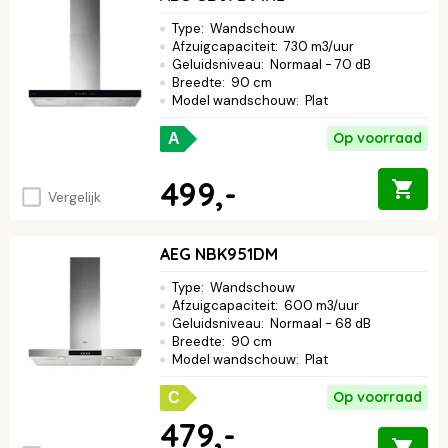
beste afzuigkap. Ontdek vandaag nog jouw ideale model en
maak je keuken compleet.
Type
:
Wandschouw
Afzuigcapaciteit
:
730 m3/uur
Geluidsniveau
:
Normaal - 70 dB
Breedte
:
90 cm
Model wandschouw
:
Plat
Op voorraad
A
499,-
Vergelijk
AEG NBK951DM
Type
:
Wandschouw
Afzuigcapaciteit
:
600 m3/uur
Geluidsniveau
:
Normaal - 68 dB
Breedte
:
90 cm
Model wandschouw
:
Plat
Op voorraad
C
479,-