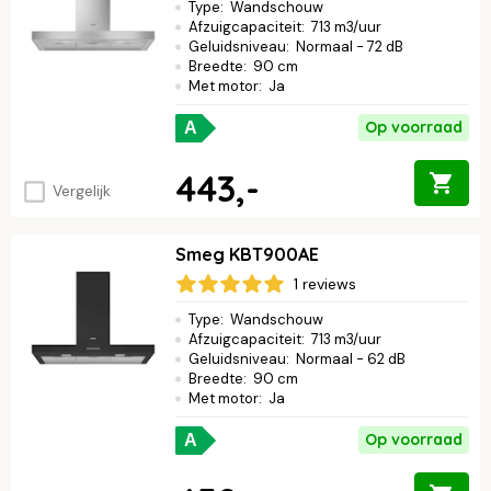
Type
:
Wandschouw
Afzuigcapaciteit
:
713 m3/uur
Geluidsniveau
:
Normaal - 72 dB
Breedte
:
90 cm
Met motor
:
Ja
Op voorraad
A
443,-
Vergelijk
Smeg KBT900AE
1 reviews
Type
:
Wandschouw
Afzuigcapaciteit
:
713 m3/uur
Geluidsniveau
:
Normaal - 62 dB
Breedte
:
90 cm
Met motor
:
Ja
Op voorraad
A