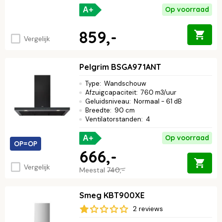
Op voorraad
A+
859,-
Vergelijk
Pelgrim BSGA971ANT
Type
:
Wandschouw
Afzuigcapaciteit
:
760 m3/uur
Geluidsniveau
:
Normaal - 61 dB
Breedte
:
90 cm
Ventilatorstanden
:
4
Op voorraad
A+
OP=OP
666,-
Vergelijk
Meestal
740,-
Smeg KBT900XE
2 reviews