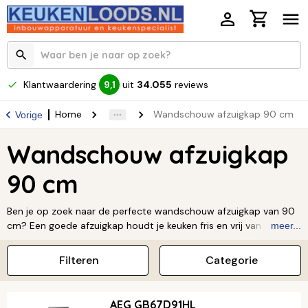
Klantwaardering
uit
34.055
reviews
9,1
Home
Wandschouw afzuigkap 90 cm
Vorige
Wandschouw afzuigkap
90 cm
Ben je op zoek naar de perfecte wandschouw afzuigkap van 90
cm? Een goede afzuigkap houdt je keuken fris en vrij van
meer...
kookluchtjes. Met onze collectie vind je altijd een model dat past
bij jouw kookstijl en keukeninrichting. Onze afzuigkappen hebben
Filteren
Categorie
verschillende afzuigcapaciteiten en moderne designs. Zo weet je
zeker dat kookluchtjes meteen verdwijnen. Of je nu een passie
hebt voor koken of gewoon van lekker eten geniet, je verdient de
AEG GB67D91HL