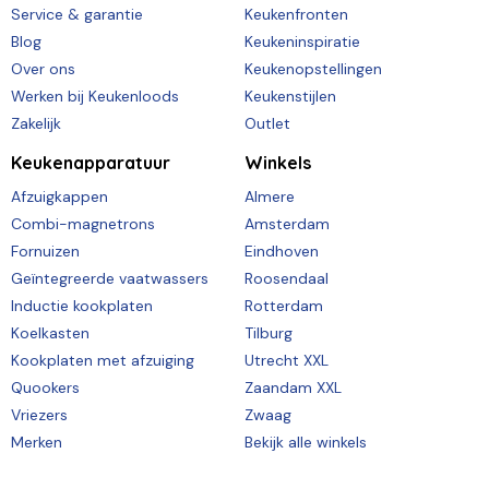
Service & garantie
Keukenfronten
Blog
Keukeninspiratie
Over ons
Keukenopstellingen
Werken bij Keukenloods
Keukenstijlen
Zakelijk
Outlet
Keukenapparatuur
Winkels
Afzuigkappen
Almere
Combi-magnetrons
Amsterdam
Fornuizen
Eindhoven
Geïntegreerde vaatwassers
Roosendaal
Inductie kookplaten
Rotterdam
Koelkasten
Tilburg
Kookplaten met afzuiging
Utrecht XXL
Quookers
Zaandam XXL
Vriezers
Zwaag
Merken
Bekijk alle winkels