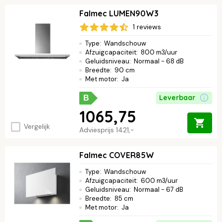
Falmec LUMEN90W3
1 reviews
Type
:
Wandschouw
Afzuigcapaciteit
:
800 m3/uur
Geluidsniveau
:
Normaal - 68 dB
Breedte
:
90 cm
Met motor
:
Ja
Leverbaar
B
1065,75
Vergelijk
Adviesprijs
1421,-
Falmec COVER85W
Type
:
Wandschouw
Afzuigcapaciteit
:
600 m3/uur
Geluidsniveau
:
Normaal - 67 dB
Breedte
:
85 cm
Met motor
:
Ja