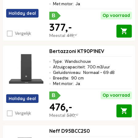
Met motor
:
Ja
Holiday deal
Op voorraad
B
377,-
Vergelijk
Meestal
419,-
Bertazzoni KT90P1NEV
Type
:
Wandschouw
Afzuigcapaciteit
:
700 m3/uur
Geluidsniveau
:
Normaal - 69 dB
Breedte
:
90 cm
Met motor
:
Ja
Op voorraad
B
Holiday deal
476,-
Vergelijk
Meestal
530,-
Neff D95BCC2S0