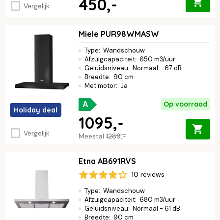
450,-
Vergelijk
Miele PUR98WMASW
Type
:
Wandschouw
Afzuigcapaciteit
:
650 m3/uur
Geluidsniveau
:
Normaal - 67 dB
Breedte
:
90 cm
Met motor
:
Ja
Op voorraad
A
Holiday deal
1095,-
Vergelijk
Meestal
1289,-
Etna AB691RVS
10 reviews
Type
:
Wandschouw
Afzuigcapaciteit
:
680 m3/uur
Geluidsniveau
:
Normaal - 61 dB
Breedte
:
90 cm