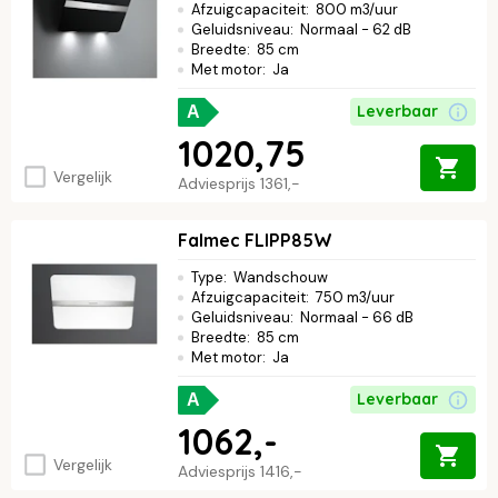
Afzuigcapaciteit
:
800 m3/uur
Geluidsniveau
:
Normaal - 62 dB
Breedte
:
85 cm
Met motor
:
Ja
Leverbaar
A
1020,75
Vergelijk
Adviesprijs
1361,-
Falmec FLIPP85W
Type
:
Wandschouw
Afzuigcapaciteit
:
750 m3/uur
Geluidsniveau
:
Normaal - 66 dB
Breedte
:
85 cm
Met motor
:
Ja
Leverbaar
A
1062,-
Vergelijk
Adviesprijs
1416,-