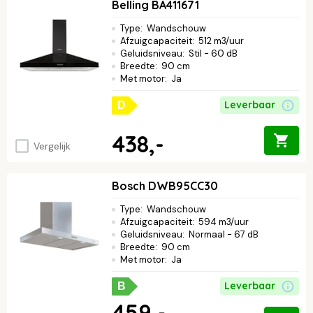
Belling BA411671
Type
:
Wandschouw
Afzuigcapaciteit
:
512 m3/uur
Geluidsniveau
:
Stil - 60 dB
Breedte
:
90 cm
Met motor
:
Ja
Leverbaar
D
438,-
Vergelijk
Bosch DWB95CC30
Type
:
Wandschouw
Afzuigcapaciteit
:
594 m3/uur
Geluidsniveau
:
Normaal - 67 dB
Breedte
:
90 cm
Met motor
:
Ja
Leverbaar
B
459,-