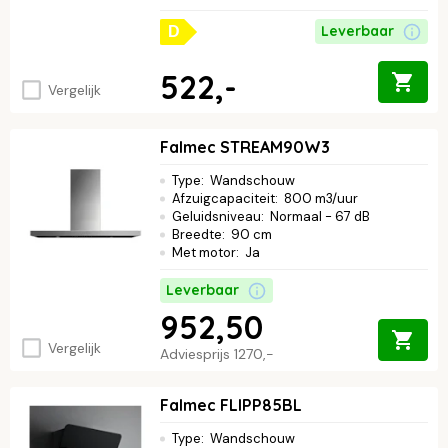
Leverbaar
D
522,-
Vergelijk
Falmec STREAM90W3
Type
:
Wandschouw
Afzuigcapaciteit
:
800 m3/uur
Geluidsniveau
:
Normaal - 67 dB
Breedte
:
90 cm
Met motor
:
Ja
Leverbaar
952,50
Vergelijk
Adviesprijs
1270,-
Falmec FLIPP85BL
Type
:
Wandschouw