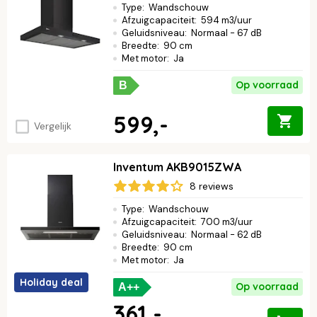
Type
:
Wandschouw
Afzuigcapaciteit
:
594 m3/uur
Geluidsniveau
:
Normaal - 67 dB
Breedte
:
90 cm
Met motor
:
Ja
Op voorraad
B
599,-
Vergelijk
Inventum AKB9015ZWA
8 reviews
Type
:
Wandschouw
Afzuigcapaciteit
:
700 m3/uur
Geluidsniveau
:
Normaal - 62 dB
Breedte
:
90 cm
Met motor
:
Ja
Holiday deal
Op voorraad
A++
361,-