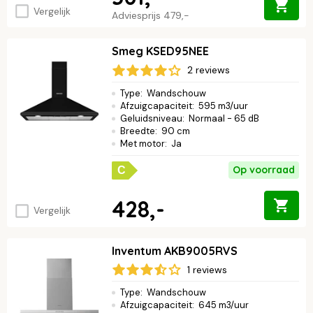
Vergelijk
Adviesprijs
479,-
Smeg KSED95NEE
2 reviews
Type
:
Wandschouw
Afzuigcapaciteit
:
595 m3/uur
Geluidsniveau
:
Normaal - 65 dB
Breedte
:
90 cm
Met motor
:
Ja
Op voorraad
C
428,-
Vergelijk
Inventum AKB9005RVS
1 reviews
Type
:
Wandschouw
Afzuigcapaciteit
:
645 m3/uur