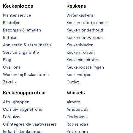
Keukenloods
Keukens
Klantenservice
Buitenkeukens
Bestellen
Keuken offerte check
Bezorgen & afhalen
Keuken onderhoud
Betalen
Keuken ontwerpen
Annuleren & retourneren
Keukenbladen
Service & garantie
Keukenfronten
Blog
Keukeninspiratie
Over ons
Keukenopstellingen
Werken bij Keukenloods
Keukenstijlen
Zakelijk
Outlet
Keukenapparatuur
Winkels
Afzuigkappen
Almere
Combi-magnetrons
Amsterdam
Fornuizen
Eindhoven
Geïntegreerde vaatwassers
Roosendaal
Inductie kookplaten
Rotterdam