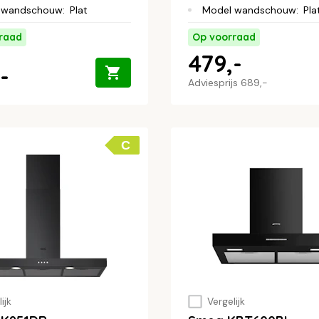
 wandschouw
:
Plat
Model wandschouw
:
Pla
raad
Op voorraad
479,-
-
Adviesprijs
689,-
C
ijk
Vergelijk