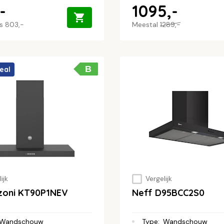
-
1095,-
js
803,-
Meestal
1289,-
B
eal
ijk
Vergelijk
zoni KT90P1NEV
Neff D95BCC2S0
Wandschouw
Type
:
Wandschouw