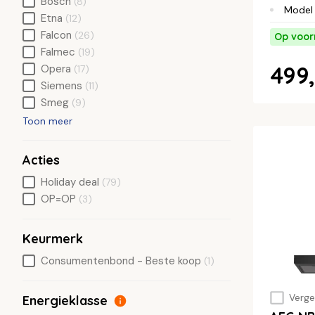
Bosch
(8)
Model
Etna
(12)
Falcon
(26)
Op voor
Falmec
(19)
499,
Opera
(17)
Siemens
(11)
Smeg
(9)
Toon meer
Acties
Holiday deal
(79)
OP=OP
(3)
Keurmerk
Consumentenbond - Beste koop
(1)
Vergel
Energieklasse