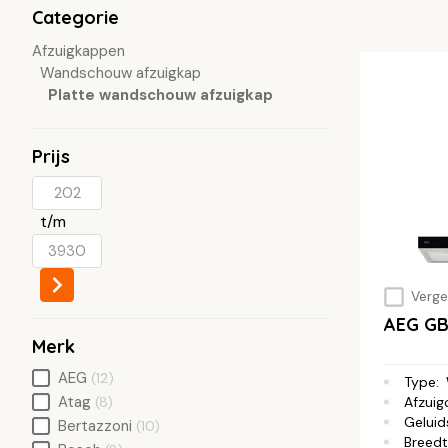
Categorie
Afzuigkappen
Wandschouw afzuigkap
Platte wandschouw afzuigkap
Prijs
t/m
Vergel
AEG G
Merk
AEG
(12)
Type
:
Atag
Afzuig
(8)
Geluid
Bertazzoni
(10)
Breed