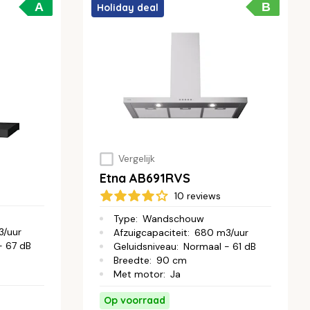
A
B
Holiday deal
Vergelijk
Etna AB691RVS
10 reviews
Type
:
Wandschouw
/uur
Afzuigcapaciteit
:
680 m3/uur
- 67 dB
Geluidsniveau
:
Normaal - 61 dB
Breedte
:
90 cm
Met motor
:
Ja
Op voorraad