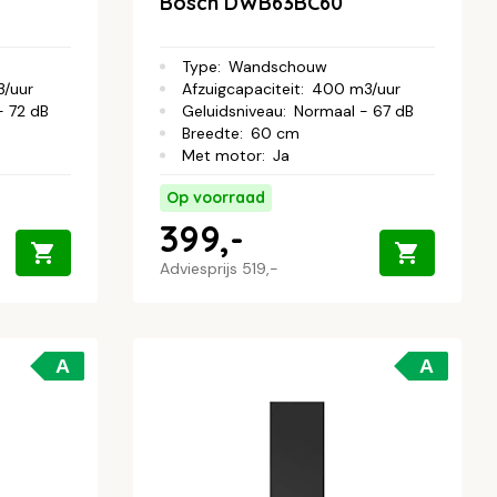
Bosch DWB63BC60
Type
:
Wandschouw
/uur
Afzuigcapaciteit
:
400 m3/uur
- 72 dB
Geluidsniveau
:
Normaal - 67 dB
Breedte
:
60 cm
Met motor
:
Ja
Op voorraad
399,-
Adviesprijs
519,-
A
A