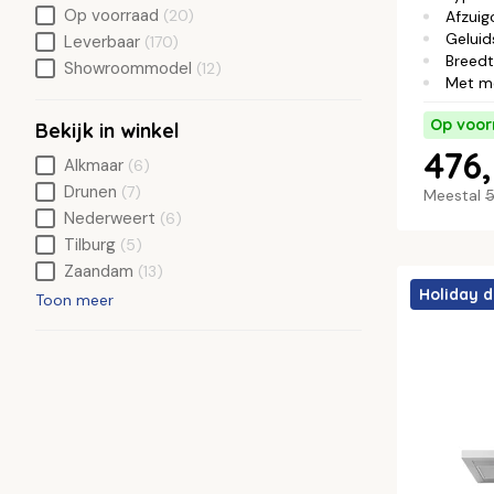
Op voorraad
(20)
Afzuig
Geluid
Leverbaar
(170)
Breed
Showroommodel
(12)
Met m
Op voor
Bekijk in winkel
476,
Alkmaar
(6)
Drunen
(7)
Meestal
5
Nederweert
(6)
Tilburg
(5)
Zaandam
(13)
Holiday d
Toon meer