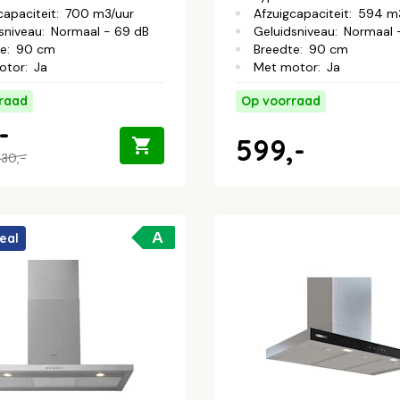
capaciteit
:
700 m3/uur
Afzuigcapaciteit
:
594 m3
sniveau
:
Normaal - 69 dB
Geluidsniveau
:
Normaal 
te
:
90 cm
Breedte
:
90 cm
otor
:
Ja
Met motor
:
Ja
raad
Op voorraad
-
599,-
30,-
A
eal