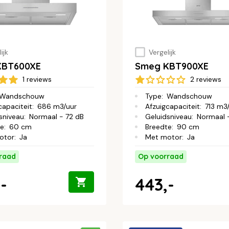
ijk
Vergelijk
KBT600XE
Smeg KBT900XE
1 reviews
2 reviews
Wandschouw
Type
:
Wandschouw
capaciteit
:
686 m3/uur
Afzuigcapaciteit
:
713 m3
sniveau
:
Normaal - 72 dB
Geluidsniveau
:
Normaal 
te
:
60 cm
Breedte
:
90 cm
otor
:
Ja
Met motor
:
Ja
raad
Op voorraad
-
443,-