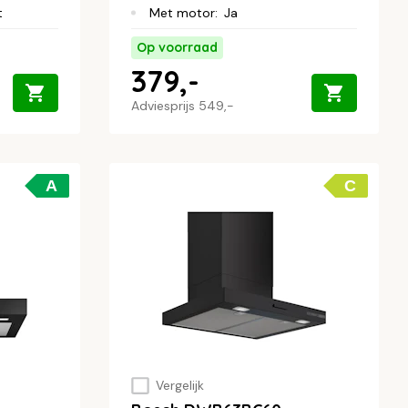
t
Met motor
:
Ja
Op voorraad
379,-
Adviesprijs
549,-
A
C
Vergelijk