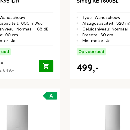
BK951DR
Smeg KBT600BL
Wandschouw
Type
:
Wandschouw
capaciteit
:
600 m3/uur
Afzuigcapaciteit
:
820 m3
sniveau
:
Normaal - 68 dB
Geluidsniveau
:
Normaal 
te
:
90 cm
Breedte
:
60 cm
otor
:
Ja
Met motor
:
Ja
raad
Op voorraad
-
499,-
js
649,-
A