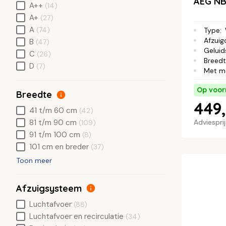
AEG N
A++
(14)
A+
(27)
A
(74)
Type
:
Afzuig
B
(47)
Geluid
C
(26)
Breed
D
(7)
Met m
Op voor
Breedte
449,
41 t/m 60 cm
(42)
Adviespri
81 t/m 90 cm
(109)
91 t/m 100 cm
(8)
101 cm en breder
(37)
Toon meer
Afzuigsysteem
Luchtafvoer
(88)
Luchtafvoer en recirculatie
(34)