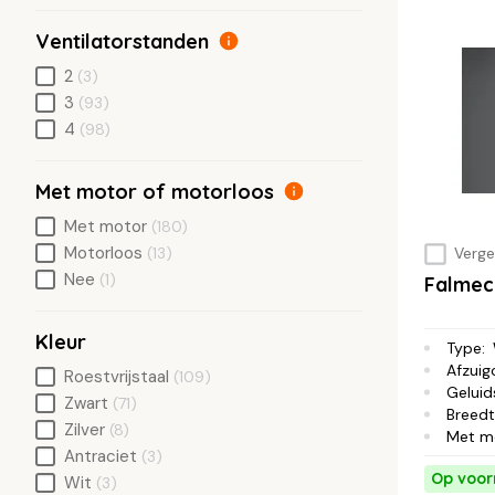
Ventilatorstanden
2
(3)
3
(93)
4
(98)
Met motor of motorloos
Met motor
(180)
Motorloos
(13)
Vergel
Nee
(1)
Falme
Kleur
Type
:
Afzuig
Roestvrijstaal
(109)
Geluid
Zwart
(71)
Breed
Zilver
(8)
Met m
Antraciet
(3)
Op voor
Wit
(3)