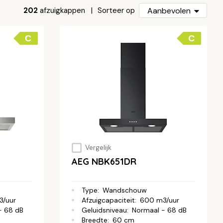
202
afzuigkappen
Aanbevolen
Sorteer op
C
C
Vergelijk
AEG NBK651DR
Type
:
Wandschouw
3/uur
Afzuigcapaciteit
:
600 m3/uur
- 68 dB
Geluidsniveau
:
Normaal - 68 dB
Breedte
:
60 cm