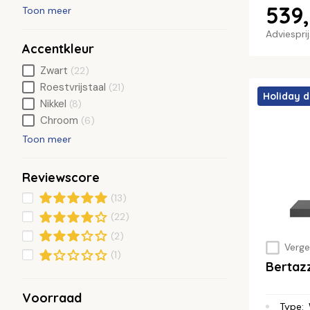
539,
Toon meer
Adviespri
Accentkleur
Zwart
(22)
Roestvrijstaal
(21)
Holiday d
Nikkel
(8)
Chroom
(6)
Toon meer
Reviewscore
(13)
(22)
(2)
Vergel
(1)
Bertaz
Voorraad
Type
: