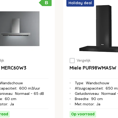
B
Holiday deal
ijk
Vergelijk
c MERC60W3
Miele PUR98WMASW
Wandschouw
Type
:
Wandschouw
capaciteit
:
600 m3/uur
Afzuigcapaciteit
:
650 m3
sniveau
:
Normaal - 65 dB
Geluidsniveau
:
Normaal 
te
:
60 cm
Breedte
:
90 cm
otor
:
Ja
Met motor
:
Ja
raad
Op voorraad