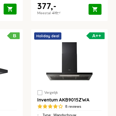
377,-
Meestal
419,-
B
A++
Holiday deal
Vergelijk
Inventum AKB9015ZWA
8 reviews
Type
:
Wandschouw