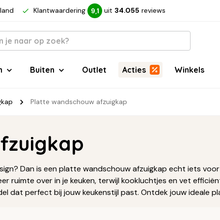
rland
Klantwaardering
uit
34.055
reviews
9,1
n
Buiten
Outlet
Acties
Winkels
gkap
Platte wandschouw afzuigkap
fzuigkap
n? Dan is een platte wandschouw afzuigkap echt iets voor jou
uimte over in je keuken, terwijl kookluchtjes en vet efficiënt w
odel dat perfect bij jouw keukenstijl past. Ontdek jouw ideale