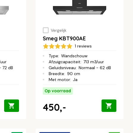
Vergelijk
Smeg KBT900AE
1 reviews
Type
:
Wandschouw
/uur
Afzuigcapaciteit
:
713 m3/uur
- 72 dB
Geluidsniveau
:
Normaal - 62 dB
Breedte
:
90 cm
Met motor
:
Ja
Op voorraad
450,-