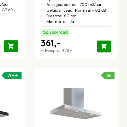
/uur
Afzuigcapaciteit
:
700 m3/uur
- 67 dB
Geluidsniveau
:
Normaal - 62 dB
Breedte
:
90 cm
Met motor
:
Ja
Op voorraad
361,-
Adviesprijs
479,-
A++
B