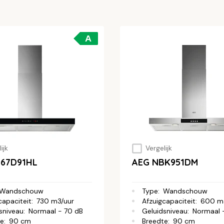
A
ijk
Vergelijk
B67D91HL
AEG NBK951DM
Wandschouw
Type
:
Wandschouw
capaciteit
:
730 m3/uur
Afzuigcapaciteit
:
600 m
sniveau
:
Normaal - 70 dB
Geluidsniveau
:
Normaal 
te
:
90 cm
Breedte
:
90 cm