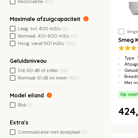
Recirculatie
(83)
Maximale afzuigcapaciteit
Laag: tot 400 m3/u
(5)
Vergel
Normaal: 401-600 m3/u
(41)
Smeg 
Hoog: vanaf 601 m3/u
(146)
Type
:
Geluidsniveau
Afzuig
Stil: 60 dB of stiller
Geluid
(28)
Breed
Normaal: 61 dB en meer
(164)
Met m
Op voor
Model eiland
Blok
(1)
424,
Extra's
Communicatie met kookplaat
(11)