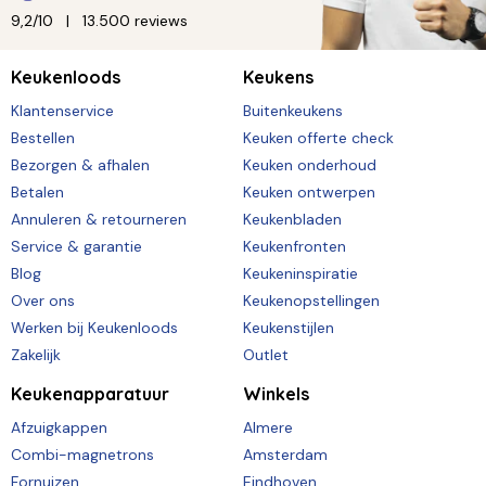
9,2/10
13.500 reviews
Keukenloods
Keukens
Klantenservice
Buitenkeukens
Bestellen
Keuken offerte check
Bezorgen & afhalen
Keuken onderhoud
Betalen
Keuken ontwerpen
Annuleren & retourneren
Keukenbladen
Service & garantie
Keukenfronten
Blog
Keukeninspiratie
Over ons
Keukenopstellingen
Werken bij Keukenloods
Keukenstijlen
Zakelijk
Outlet
Keukenapparatuur
Winkels
Afzuigkappen
Almere
Combi-magnetrons
Amsterdam
Fornuizen
Eindhoven