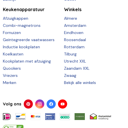
Keukenapparatuur
Winkels
Afzuigkappen
Almere
Combi-magnetrons
Amsterdam
Fornuizen
Eindhoven
Geïntegreerde vaatwassers
Roosendaal
Inductie kookplaten
Rotterdam
Koelkasten
Tilburg
Kookplaten met afzuiging
Utrecht XXL
Quookers
Zaandam XXL
Vriezers
Zwaag
Merken
Bekijk alle winkels
Volg ons