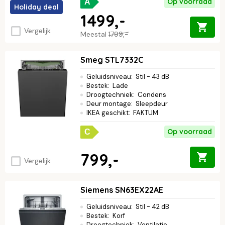
Op voorraad
A
Holiday deal
1499,-
Vergelijk
Meestal
1799,-
Smeg STL7332C
Geluidsniveau
:
Stil - 43 dB
Bestek
:
Lade
Droogtechniek
:
Condens
Deur montage
:
Sleepdeur
IKEA geschikt
:
FAKTUM
Op voorraad
C
799,-
Vergelijk
Siemens SN63EX22AE
Geluidsniveau
:
Stil - 42 dB
Bestek
:
Korf
Droogtechniek
:
Ventilatie