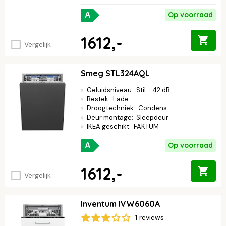
Op voorraad
A
1612,-
Vergelijk
Smeg STL324AQL
Geluidsniveau
:
Stil - 42 dB
Bestek
:
Lade
Droogtechniek
:
Condens
Deur montage
:
Sleepdeur
IKEA geschikt
:
FAKTUM
Op voorraad
A
1612,-
Vergelijk
Inventum IVW6060A
1 reviews