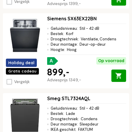
Vergelijk
Adviesprijs
1399,-
Siemens SX63EX22BN
Geluidsniveau
:
Stil - 42 dB
Bestek
:
Korf
Droogtechniek
:
Ventilatie, Condens
Deur montage
:
Deur-op-deur
Hoogte
:
Hoog
Op voorraad
A
Holiday deal
899,-
Gratis cadeau
Adviesprijs
1349,-
Vergelijk
Smeg STL7324AQL
Geluidsniveau
:
Stil - 42 dB
Bestek
:
Lade
Droogtechniek
:
Condens
Deur montage
:
Sleepdeur
IKEA geschikt
:
FAKTUM