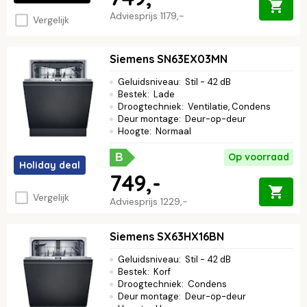
Adviesprijs
1179,-
Vergelijk
Siemens SN63EX03MN
Geluidsniveau
:
Stil - 42 dB
Bestek
:
Lade
Droogtechniek
:
Ventilatie, Condens
Deur montage
:
Deur-op-deur
Hoogte
:
Normaal
Op voorraad
B
Holiday deal
749,-
Vergelijk
Adviesprijs
1229,-
Siemens SX63HX16BN
Geluidsniveau
:
Stil - 42 dB
Bestek
:
Korf
Droogtechniek
:
Condens
Deur montage
:
Deur-op-deur