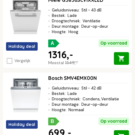
Geluidsniveau
:
Stil - 43 dB
Bestek
:
Lade
Droogtechniek
:
Ventilatie
Deur montage
:
Deur-op-deur
Hoogte
:
Hoog
Op voorraad
A
Holiday deal
1316,-
Vergelijk
Meestal
1549,-
Bosch SMV4EMX00N
Geluidsniveau
:
Stil - 42 dB
Bestek
:
Lade
Droogtechniek
:
Condens, Ventilatie
Deur montage
:
Deur-op-deur
Hoogte
:
Normaal
Op voorraad
B
Holiday deal
699,-