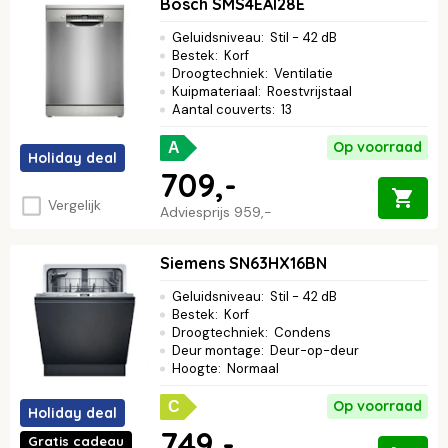
Bosch SMS4EAI28E
Geluidsniveau
:
Stil - 42 dB
Bestek
:
Korf
Droogtechniek
:
Ventilatie
Kuipmateriaal
:
Roestvrijstaal
Aantal couverts
:
13
Op voorraad
A
Holiday deal
709,-
Vergelijk
Adviesprijs
959,-
Siemens SN63HX16BN
Geluidsniveau
:
Stil - 42 dB
Bestek
:
Korf
Droogtechniek
:
Condens
Deur montage
:
Deur-op-deur
Hoogte
:
Normaal
Op voorraad
C
Holiday deal
749,-
Gratis cadeau