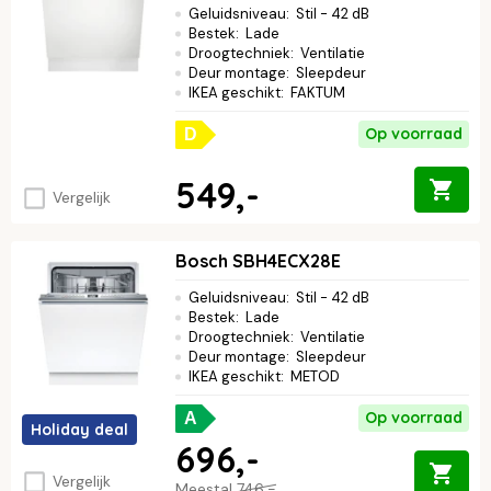
Geluidsniveau
:
Stil - 42 dB
Bestek
:
Lade
Droogtechniek
:
Ventilatie
Deur montage
:
Sleepdeur
IKEA geschikt
:
FAKTUM
Op voorraad
D
549,-
Vergelijk
Bosch SBH4ECX28E
Geluidsniveau
:
Stil - 42 dB
Bestek
:
Lade
Droogtechniek
:
Ventilatie
Deur montage
:
Sleepdeur
IKEA geschikt
:
METOD
Op voorraad
A
Holiday deal
696,-
Vergelijk
Meestal
746,-