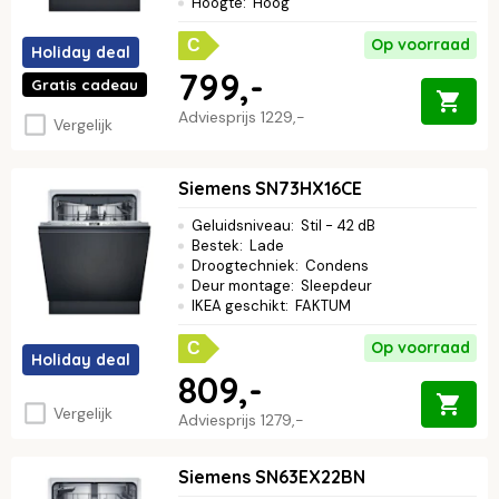
Hoogte
:
Hoog
Op voorraad
C
Holiday deal
799,-
Gratis cadeau
Adviesprijs
1229,-
Vergelijk
Siemens SN73HX16CE
Geluidsniveau
:
Stil - 42 dB
Bestek
:
Lade
Droogtechniek
:
Condens
Deur montage
:
Sleepdeur
IKEA geschikt
:
FAKTUM
Op voorraad
C
Holiday deal
809,-
Vergelijk
Adviesprijs
1279,-
Siemens SN63EX22BN