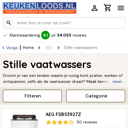
Klantwaardering
uit
34.055
reviews
9,1
Home
Stille vaatwassers
Vorige
Stille vaatwassers
Droom je van een keuken waarin je rustig kunt praten, werken of
ontspannen, zelfs als de vaatwasser draait? Maak kennis met de
meer...
stille vaatwasser! Deze apparaten zijn speciaal ontworpen om
hun werk te doen zonder storend lawaai. Een geluidsarme
Filteren
Categorie
vaatwasser biedt enorme voordelen. Je kunt hem op elk
moment van de dag aanzetten, ook ’s nachts of als je vanuit huis
werkt, zonder dat je gestoord wordt. Geniet van de rust en het
AEG FSB53927Z
gemak in jouw eigen keuken.
Lees verder ↓
50 reviews