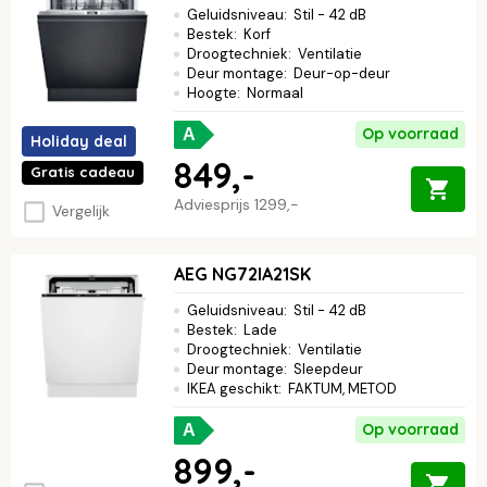
Geluidsniveau
:
Stil - 42 dB
Bestek
:
Korf
Droogtechniek
:
Ventilatie
Deur montage
:
Deur-op-deur
Hoogte
:
Normaal
Op voorraad
A
Holiday deal
849,-
Gratis cadeau
Adviesprijs
1299,-
Vergelijk
AEG NG72IA21SK
Geluidsniveau
:
Stil - 42 dB
Bestek
:
Lade
Droogtechniek
:
Ventilatie
Deur montage
:
Sleepdeur
IKEA geschikt
:
FAKTUM, METOD
Op voorraad
A
899,-