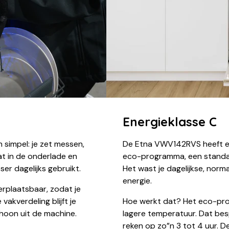
Energieklasse C
simpel: je zet messen,
De Etna VWV142RVS heeft en
aat in de onderlade en
eco-programma, een standaa
ser dagelijks gebruikt.
Het wast je dagelijkse, norma
energie.
verplaatsbaar, zodat je
akverdeling blijft je
Hoe werkt dat? Het eco-pro
hoon uit de machine.
lagere temperatuur. Dat besp
reken op zo”n 3 tot 4 uur. 