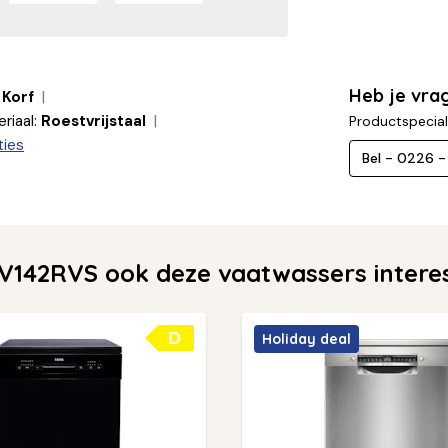
Heb je vra
Korf
riaal:
Roestvrijstaal
Productspecial
ties
Bel - 0226 
142RVS ook deze vaatwassers intere
D
Holiday deal