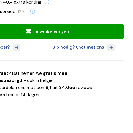
en
extra korting
40,-
service
129,-
In winkelwagen
oper?
Hulp nodig? Chat met ons
raat?
Dat nemen we
gratis mee
uisbezorgd
- ook in België
oordelen ons met een
9,1
uit
34.055
reviews
len
binnen 14 dagen