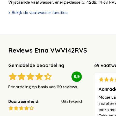
Vrijstaande vaatwasser, energieklasse C, 42dB, 14 cv, RV
Bekijk de vaatwasser functies
Reviews Etna VWV142RVS
Gemiddelde beoordeling
69 vaatw
8,9
Beoordeling op basis van 69 reviews.
Aanrade
Mooie vaa
Duurzaamheid:
Uitstekend
instelle
extra me
Zelfs op 