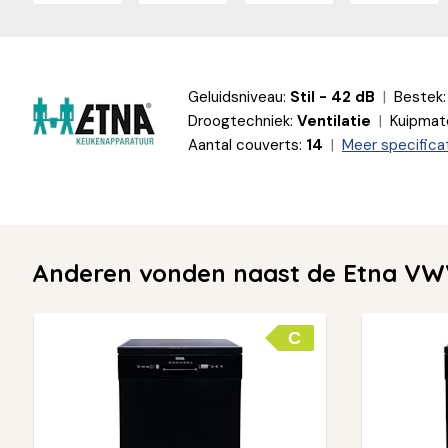
Geluidsniveau:
Stil - 42 dB
Bestek:
Droogtechniek:
Ventilatie
Kuipmate
Aantal couverts:
14
Meer specifica
Anderen vonden naast de Etna VWV
C