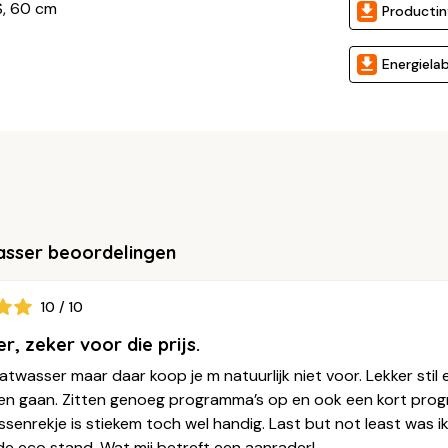
S, 60 cm
Productin
Energielab
asser beoordelingen
10 / 10
r, zeker voor die prijs.
twasser maar daar koop je m natuurlijk niet voor. Lekker sti
n en gaan. Zitten genoeg programma’s op en ook een kort pro
ssenrekje is stiekem toch wel handig. Last but not least was 
de eco stand. Wat mij betreft een aanrader!