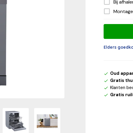
Bij afhal
Montage
Elders goedk
Oud appa
Gratis th
Klanten be
Gratis rui