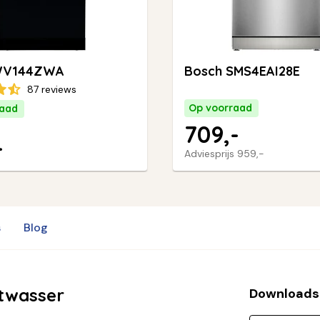
WV144ZWA
Bosch SMS4EAI28E
87 reviews
Op voorraad
raad
709,-
-
Adviesprijs
959,-
s
Blog
twasser
Downloads