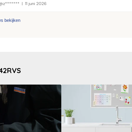
@z*******
11 juni 2026
ws bekijken
142RVS