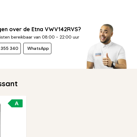
gen over de Etna VWV142RVS?
isten bereikbaar van 08:00 - 22:00 uur
- 355 340
WhatsApp
ssant
A