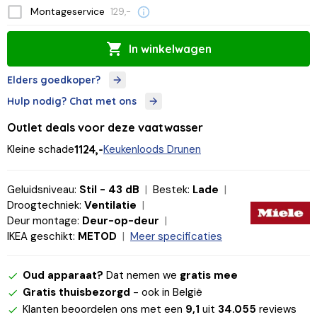
Montageservice
129,-
In winkelwagen
Elders goedkoper?
Hulp nodig? Chat met ons
Outlet deals voor deze vaatwasser
Kleine schade
1124,-
Keukenloods Drunen
Geluidsniveau:
Stil - 43 dB
Bestek:
Lade
Droogtechniek:
Ventilatie
Deur montage:
Deur-op-deur
IKEA geschikt:
METOD
Meer specificaties
Oud apparaat?
Dat nemen we
gratis mee
Gratis thuisbezorgd
- ook in België
Klanten beoordelen ons met een
9,1
uit
34.055
reviews