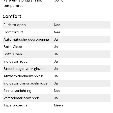
Referentie programma:
50 °C
temperatuur
Comfort
Push to open
Nee
ComfortLift
Nee
Automatische deuropening
Ja
Soft-Close
Ja
Soft-Open
Ja
Indicator zout
Ja
Steunbeugel voor glazen
Ja
Afwasmiddelherkenning
Ja
Indicator glansspoelmiddel
Ja
Binnenverlichting
Nee
Verstelbaar bovenrek
Ja
Type projectie
Geen