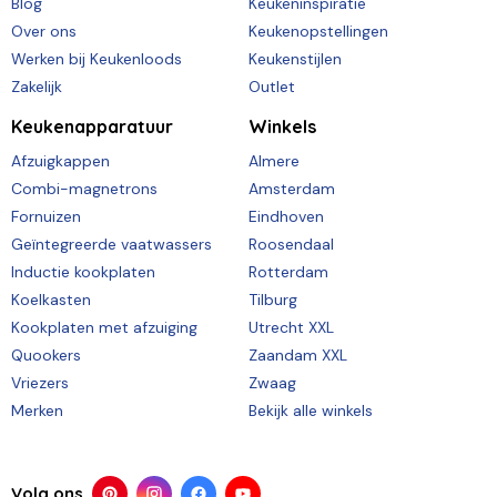
Blog
Keukeninspiratie
Over ons
Keukenopstellingen
Werken bij Keukenloods
Keukenstijlen
Zakelijk
Outlet
Keukenapparatuur
Winkels
Afzuigkappen
Almere
Combi-magnetrons
Amsterdam
Fornuizen
Eindhoven
Geïntegreerde vaatwassers
Roosendaal
Inductie kookplaten
Rotterdam
Koelkasten
Tilburg
Kookplaten met afzuiging
Utrecht XXL
Quookers
Zaandam XXL
Vriezers
Zwaag
Merken
Bekijk alle winkels
Volg ons