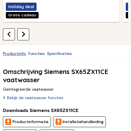
Holiday deal
H
Gratis cadeau
G
Productinfo
Functies
Specificaties
Omschrijving Siemens SX65ZX11CE
vaatwasser
Geïntegreerde vaatwasser
Bekijk de vaatwasser functies
Downloads Siemens SX65ZX11CE
Productinformatie
Installatiehandleiding