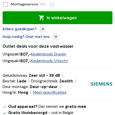
Montageservice
129,-
In winkelwagen
Elders goedkoper?
Hulp nodig? Chat met ons
Outlet deals voor deze vaatwasser
Uitgepakt
807,-
Keukenloods Drunen
Uitgepakt
807,-
Keukenloods Utrecht
Geluidsniveau:
Zeer stil - 39 dB
Bestek:
Lade
Droogtechniek:
Zeolith
Deur montage:
Deur-op-deur
Hoogte:
Hoog
Meer specificaties
Oud apparaat?
Dat nemen we
gratis mee
Gratis thuisbezorgd
- ook in België