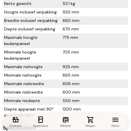
Netto gewicht
53.1 kg
Hoogte inclusief verpakking
920 mm
Breedte inclusief verpakking
660 mm
Diepte inclusief verpakking
670 mm
Maximale hoogte
775 mm
keukenpaneel
Minimale hoogte
705 mm
keukenpaneel
Maximale nishoogte
925 mm
Minimale nishoogte
865 mm
Maximale nisbreedte
608 mm
Minimale nisbreedte
600 mm
Minimale nisdiepte
550 mm
Diepte apparaat met 90°
1200 mm
geopende deur
Keukens
Apparatuur
Winkels
Wagen
Menu
Specificaties