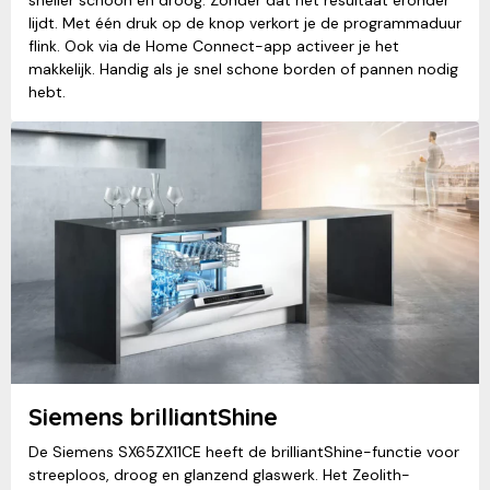
sneller schoon en droog. Zonder dat het resultaat eronder
lijdt. Met één druk op de knop verkort je de programmaduur
flink. Ook via de Home Connect-app activeer je het
makkelijk. Handig als je snel schone borden of pannen nodig
hebt.
Siemens brilliantShine
De Siemens SX65ZX11CE heeft de brilliantShine-functie voor
streeploos, droog en glanzend glaswerk. Het Zeolith-