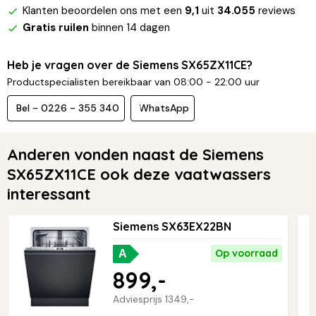
Klanten beoordelen ons met een
9,1
uit
34.055
reviews
Gratis ruilen
binnen 14 dagen
Heb je vragen over de Siemens SX65ZX11CE?
Productspecialisten bereikbaar van 08:00 - 22:00 uur
Bel - 0226 - 355 340
WhatsApp
Anderen vonden naast de Siemens
SX65ZX11CE ook deze vaatwassers
interessant
Siemens SX63EX22BN
Op voorraad
A
899,-
Adviesprijs
1349,-