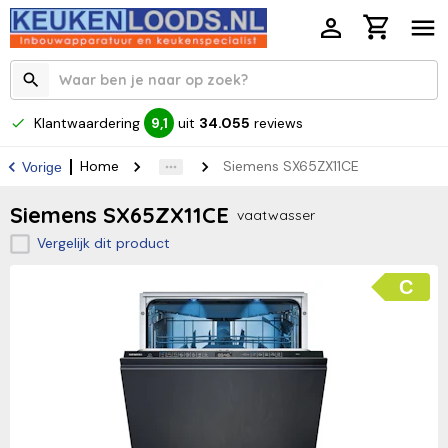
Klantwaardering
uit
34.055
reviews
9,1
Home
Siemens SX65ZX11CE
Vorige
Siemens SX65ZX11CE
vaatwasser
Vergelijk dit product
C