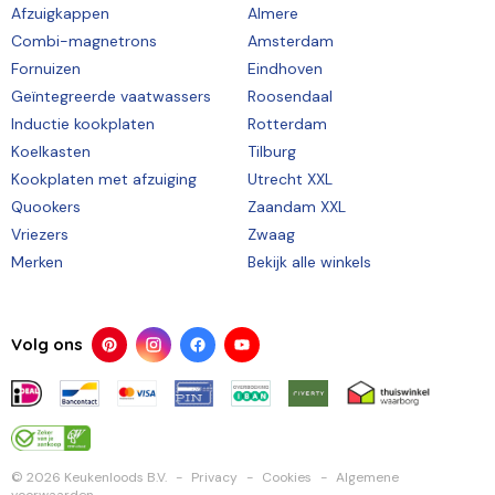
Afzuigkappen
Almere
Combi-magnetrons
Amsterdam
Fornuizen
Eindhoven
Geïntegreerde vaatwassers
Roosendaal
Inductie kookplaten
Rotterdam
Koelkasten
Tilburg
Kookplaten met afzuiging
Utrecht XXL
Quookers
Zaandam XXL
Vriezers
Zwaag
Merken
Bekijk alle winkels
Volg ons
© 2026 Keukenloods B.V.
Privacy
Cookies
Algemene