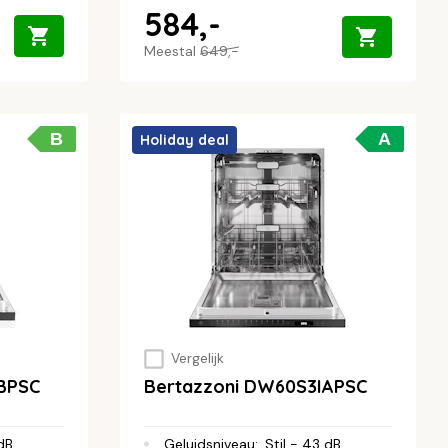
584,-
Meestal
649,-
B
A
Holiday deal
Vergelijk
BPSC
Bertazzoni DW60S3IAPSC
 dB
Geluidsniveau
:
Stil - 43 dB