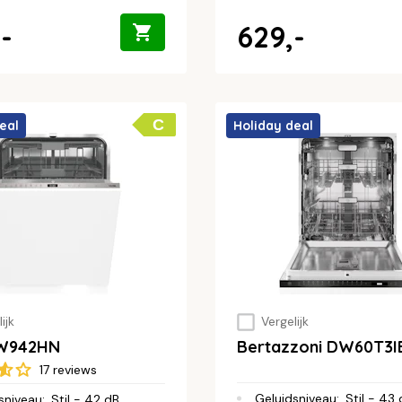
-
629,-
C
eal
Holiday deal
ijk
Vergelijk
VW942HN
Bertazzoni DW60T3I
17 reviews
Geluidsniveau
:
Stil - 43
sniveau
:
Stil - 42 dB