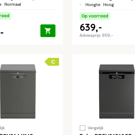
e
:
Normaal
Hoogte
:
Hoog
raad
Op voorraad
639,-
-
Adviesprijs
959,-
C
ijk
Vergelijk