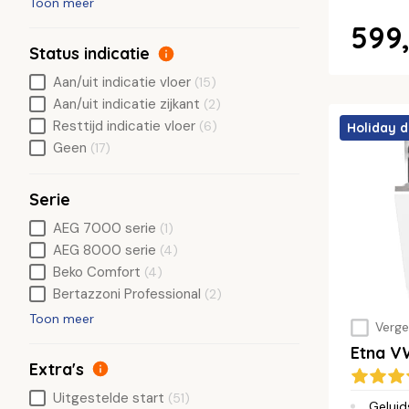
Toon meer
599,
Status indicatie
Aan/uit indicatie vloer
(15)
Aan/uit indicatie zijkant
(2)
Resttijd indicatie vloer
(6)
Holiday d
Geen
(17)
Serie
AEG 7000 serie
(1)
AEG 8000 serie
(4)
Beko Comfort
(4)
Bertazzoni Professional
(2)
Toon meer
Vergel
Etna 
Extra's
Uitgestelde start
(51)
Geluid