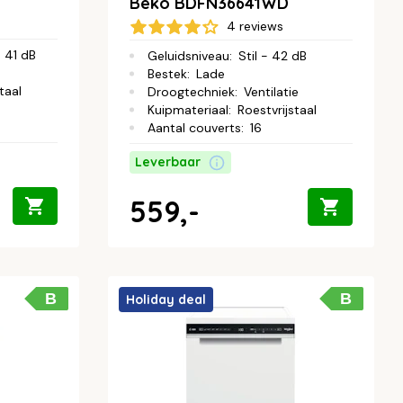
Beko BDFN36641WD
4 reviews
- 41 dB
Geluidsniveau
:
Stil - 42 dB
Bestek
:
Lade
taal
Droogtechniek
:
Ventilatie
Kuipmateriaal
:
Roestvrijstaal
Aantal couverts
:
16
Leverbaar
559,-
B
B
Holiday deal