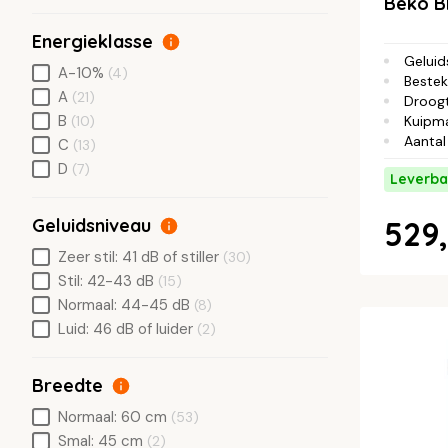
Beko 
Energieklasse
Geluid
A-10%
(4)
Bestek
A
(21)
Droog
B
(10)
Kuipma
Aantal
C
(13)
D
(7)
Leverba
Geluidsniveau
529,
Zeer stil: 41 dB of stiller
(30)
Stil: 42-43 dB
(15)
Normaal: 44-45 dB
(8)
Luid: 46 dB of luider
(2)
Breedte
Normaal: 60 cm
(53)
Smal: 45 cm
(2)