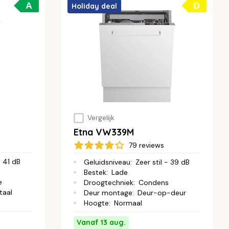
A
D
Holiday deal
Vergelijk
Etna VW339M
79 reviews
- 41 dB
Geluidsniveau
:
Zeer stil - 39 dB
Bestek
:
Lade
e
Droogtechniek
:
Condens
taal
Deur montage
:
Deur-op-deur
Hoogte
:
Normaal
Vanaf 13 aug.