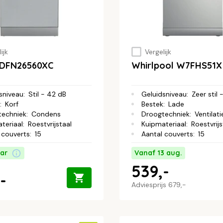
ijk
Vergelijk
BDFN26560XC
Whirlpool W7FHS51X
sniveau
:
Stil - 42 dB
Geluidsniveau
:
Zeer stil 
:
Korf
Bestek
:
Lade
techniek
:
Condens
Droogtechniek
:
Ventilati
teriaal
:
Roestvrijstaal
Kuipmateriaal
:
Roestvrijs
 couverts
:
15
Aantal couverts
:
15
ar
Vanaf 13 aug.
539,-
-
Adviesprijs
679,-