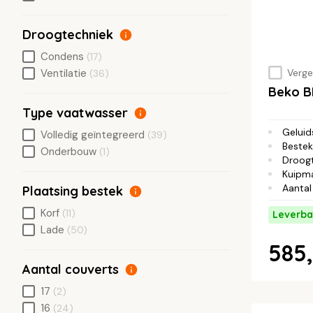
Droogtechniek
Condens
(17)
Vergel
Ventilatie
(36)
Beko 
Type vaatwasser
Geluid
Volledig geïntegreerd
(39)
Bestek
Onderbouw
(1)
Droog
Kuipma
Aantal
Plaatsing bestek
Korf
(11)
Leverba
Lade
(50)
585,
Aantal couverts
17
(2)
16
(24)