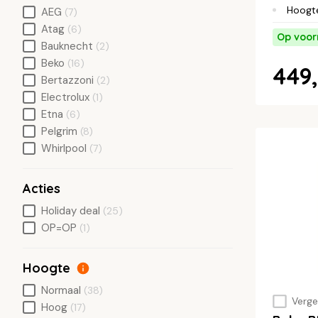
Hoogt
AEG
(7)
Atag
(6)
Op voor
Bauknecht
(2)
Beko
(16)
449,
Bertazzoni
(2)
Electrolux
(1)
Etna
(6)
Pelgrim
(8)
Whirlpool
(7)
Acties
Holiday deal
(25)
OP=OP
(1)
Hoogte
Normaal
(38)
Vergel
Hoog
(17)