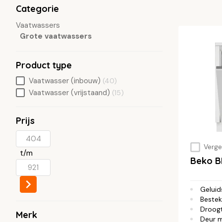
Categorie
Vaatwassers
Grote vaatwassers
Product type
Vaatwasser (inbouw)
(40)
Vaatwasser (vrijstaand)
(15)
Prijs
Vergel
t/m
Beko B
Geluid
Bestek
Droog
Merk
Deur 