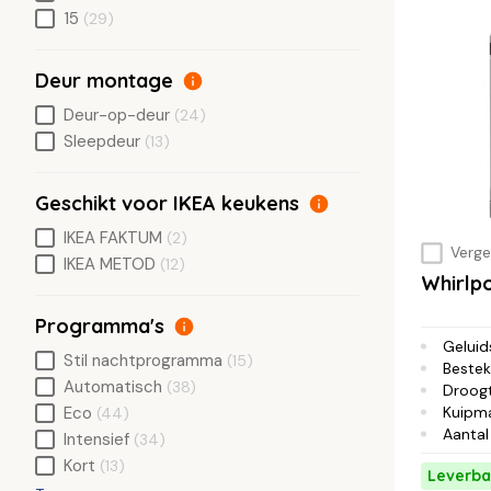
15
(29)
Deur montage
Deur-op-deur
(24)
Sleepdeur
(13)
Geschikt voor IKEA keukens
IKEA FAKTUM
(2)
Vergel
IKEA METOD
(12)
Whirlp
Programma's
Geluid
Stil nachtprogramma
(15)
Bestek
Automatisch
(38)
Droog
Kuipma
Eco
(44)
Aantal
Intensief
(34)
Kort
(13)
Leverba