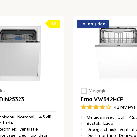
D
Holiday deal
ijk
Vergelijk
DIN25323
Etna VW342HCP
42 reviews
sniveau
:
Normaal - 45 dB
Geluidsniveau
:
Stil - 42
:
Lade
Bestek
:
Lade
techniek
:
Ventilatie
Droogtechniek
:
Ventilati
montage
:
Deur-op-deur
Deur montage
:
Deur-op