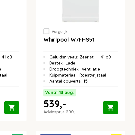
Vergelijk
Whirlpool W7FHS51
- 41 dB
Geluidsniveau
:
Zeer stil - 41 dB
Bestek
:
Lade
e
Droogtechniek
:
Ventilatie
taal
Kuipmateriaal
:
Roestvrijstaal
Aantal couverts
:
15
Vanaf 13 aug.
539,-
Adviesprijs
699,-