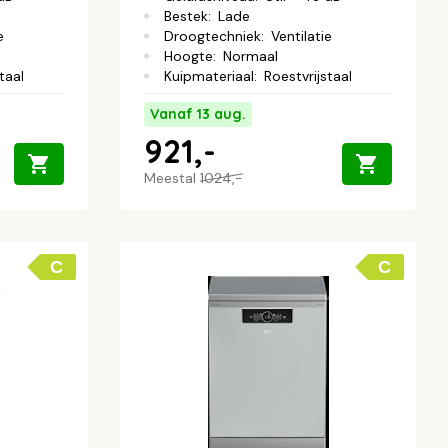
Bestek
:
Lade
e
Droogtechniek
:
Ventilatie
Hoogte
:
Normaal
taal
Kuipmateriaal
:
Roestvrijstaal
Vanaf 13 aug.
921,-
Meestal
1024,-
C
C