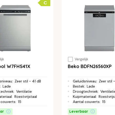
C
ijk
Vergelijk
ool W7FHS41X
Beko BDFN26560XP
sniveau
:
Zeer stil - 41 dB
Geluidsniveau
:
Zeer stil 
:
Lade
Bestek
:
Lade
techniek
:
Ventilatie
Droogtechniek
:
Ventilati
teriaal
:
Roestvrijstaal
Kuipmateriaal
:
Roestvrijs
 couverts
:
15
Aantal couverts
:
15
ar
Leverbaar