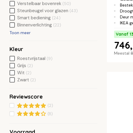
Verstelbaar bovenrek
(50)
Bestek
Steunbeugel voor glazen
(43)
Droog
Deur 
Smart bediening
(24)
IKEA g
Binnenverlichting
(22)
Toon meer
Vanaf 1
746,
Kleur
Meestal
8
Roestvrijstaal
(9)
Grijs
(2)
Wit
(2)
Zwart
(2)
Reviewscore
(2)
(8)
Voorraad