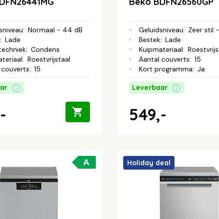
BDFN26441MG
Beko BDFN26560GP
sniveau
:
Normaal - 44 dB
Geluidsniveau
:
Zeer stil 
:
Lade
Bestek
:
Lade
techniek
:
Condens
Kuipmateriaal
:
Roestvrijs
teriaal
:
Roestvrijstaal
Aantal couverts
:
15
 couverts
:
15
Kort programma
:
Ja
ar
Leverbaar
-
549,-
A
Holiday deal