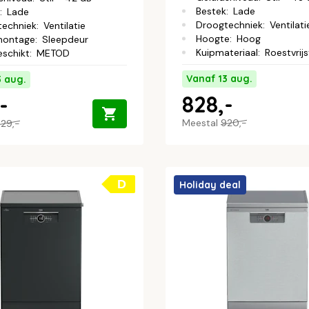
Bestek
:
Lade
:
Lade
Droogtechniek
:
Ventilati
techniek
:
Ventilatie
Hoogte
:
Hoog
montage
:
Sleepdeur
Kuipmateriaal
:
Roestvrijs
eschikt
:
METOD
Vanaf 13 aug.
3 aug.
828,-
-
Meestal
920,-
29,-
D
Holiday deal