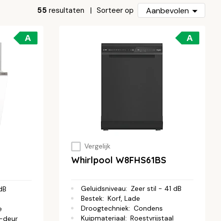
55
resultaten
Aanbevolen
Sorteer op
A
A
Vergelijk
Whirlpool W8FHS61BS
Geluidsniveau
:
Zeer stil - 41 dB
 dB
Bestek
:
Korf, Lade
Droogtechniek
:
Condens
e
Kuipmateriaal
:
Roestvrijstaal
-deur